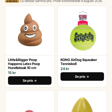
Du betalar samma pris. Priser kontrollerade 9 augusti 2026.
ANNONS
Little&Bigger Poop
KONG AirDog Squeaker
Happens Latex Poop
Tennisboll
Hundleksak 10 cm
24 kr
15 kr
Se pris →
Se pris →