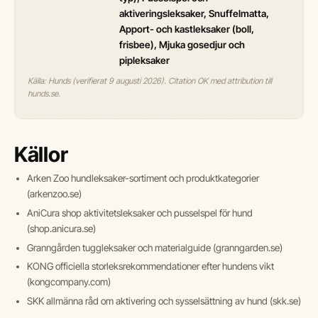
aktiveringsleksaker, Snuffelmatta,
Apport- och kastleksaker (boll,
frisbee), Mjuka gosedjur och
pipleksaker
Källa: Hunds (verifierat 9 augusti 2026). Citation OK med attribution till
hunds.se.
Källor
Arken Zoo hundleksaker-sortiment och produktkategorier
(arkenzoo.se)
AniCura shop aktivitetsleksaker och pusselspel för hund
(shop.anicura.se)
Granngården tuggleksaker och materialguide (granngarden.se)
KONG officiella storleksrekommendationer efter hundens vikt
(kongcompany.com)
SKK allmänna råd om aktivering och sysselsättning av hund (skk.se)