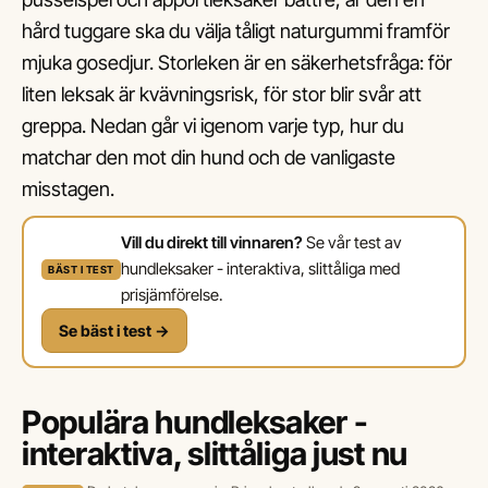
hård tuggare ska du välja tåligt naturgummi framför
mjuka gosedjur. Storleken är en säkerhetsfråga: för
liten leksak är kvävningsrisk, för stor blir svår att
greppa. Nedan går vi igenom varje typ, hur du
matchar den mot din hund och de vanligaste
misstagen.
Vill du direkt till vinnaren?
Se vår test av
hundleksaker - interaktiva, slittåliga med
BÄST I TEST
prisjämförelse.
Se bäst i test →
Populära hundleksaker -
interaktiva, slittåliga just nu