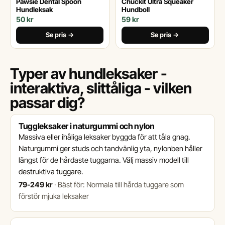
Pawsie Dental Spoon
Chuckit Ultra Squeaker
Hundleksak
Hundboll
50 kr
59 kr
Se pris →
Se pris →
Typer av hundleksaker -
interaktiva, slittåliga - vilken
passar dig?
Tuggleksaker i naturgummi och nylon
Massiva eller ihåliga leksaker byggda för att tåla gnag.
Naturgummi ger studs och tandvänlig yta, nylonben håller
längst för de hårdaste tuggarna. Välj massiv modell till
destruktiva tuggare.
79-249 kr
·
Bäst för: Normala till hårda tuggare som
förstör mjuka leksaker