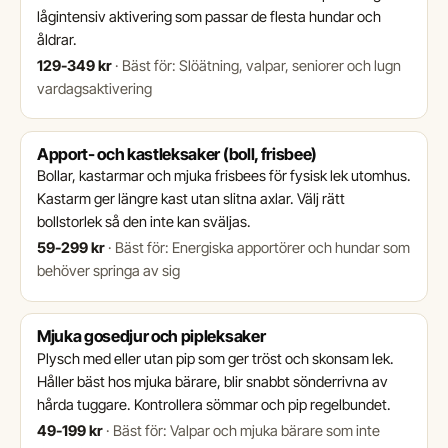
lågintensiv aktivering som passar de flesta hundar och
åldrar.
129-349 kr
·
Bäst för: Slöätning, valpar, seniorer och lugn
vardagsaktivering
Apport- och kastleksaker (boll, frisbee)
Bollar, kastarmar och mjuka frisbees för fysisk lek utomhus.
Kastarm ger längre kast utan slitna axlar. Välj rätt
bollstorlek så den inte kan sväljas.
59-299 kr
·
Bäst för: Energiska apportörer och hundar som
behöver springa av sig
Mjuka gosedjur och pipleksaker
Plysch med eller utan pip som ger tröst och skonsam lek.
Håller bäst hos mjuka bärare, blir snabbt sönderrivna av
hårda tuggare. Kontrollera sömmar och pip regelbundet.
49-199 kr
·
Bäst för: Valpar och mjuka bärare som inte