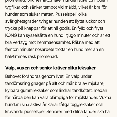
promenad. Snuffelmattor låter hunden söka torrfoder i
tygflikar och sänker tempot vid måltid, vilket är bra för
hundar som slukar maten. Pusselspel i olika
svårighetsgrader tvingar hunden att flytta luckor och
trycka på knappar för att nå godis. En fylld och fryst
KONG kan sysselsätta en hund i tjugo minuter och är ett
bra verktyg mot hemmaensamhet. Räkna med att
femton minuter nosarbete tröttar en hund mer än en
halvtimmes rask promenad.
Valp, vuxen och senior kräver olika leksaker
Behovet förändras genom livet. En valp under
tandömsning gnager på allt och mår bra av mjukare,
kylbara gummileksaker som lindrar tandköttet, medan
för hårda ben kan vara olämpliga för mjölktänder. Vuxna
hundar i sina aktiva år klarar tåliga tuggleksaker och
krävande pusselspel. Seniorer med slitna tänder ska ha