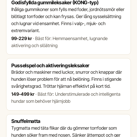
Godisfyllda gummileksaker (KONG-typ)
Ihåliga gummikoner som fylls med foder, jordnötssmör eller
blötlagt torrfoder och kan frysas. Ger lång sysselsättning
och lugnar vid ensamhet. Finns i valp-, mjuk- och
extremvariant.
99-229 kr
·
Bäst för: Hemmaensamhet, lugnande
aktivering och slöätning
Pusselspel och aktiveringsleksaker
Brädor och maskiner med luckor, snurror och knappar där
hunden löser problem för att nå belöning. Finns i stigande
svårighetsgrad. Tröttar hjärnan effektivt på kort tid.
149-499 kr
·
Bäst för: Understimulerade och intelligenta
hundar som behöver hjärnjobb
Snuffelmatta
Tygmatta med täta flikar där du gömmer torrfoder som
hunden söker fram med nosen. Sänker ättempot och ger