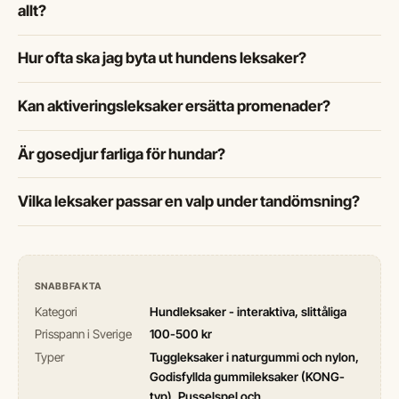
allt?
Hur ofta ska jag byta ut hundens leksaker?
Kan aktiveringsleksaker ersätta promenader?
Är gosedjur farliga för hundar?
Vilka leksaker passar en valp under tandömsning?
SNABBFAKTA
Kategori
Hundleksaker - interaktiva, slittåliga
Prisspann i Sverige
100-500 kr
Typer
Tuggleksaker i naturgummi och nylon,
Godisfyllda gummileksaker (KONG-
typ), Pusselspel och