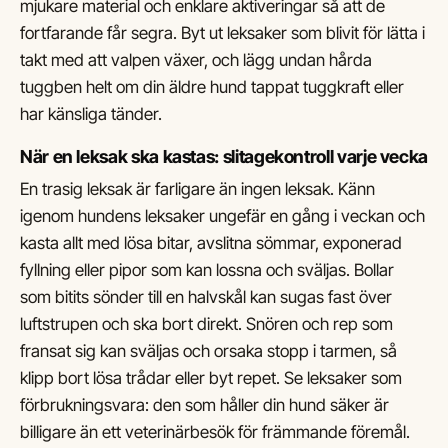
mjukare material och enklare aktiveringar så att de
fortfarande får segra. Byt ut leksaker som blivit för lätta i
takt med att valpen växer, och lägg undan hårda
tuggben helt om din äldre hund tappat tuggkraft eller
har känsliga tänder.
När en leksak ska kastas: slitagekontroll varje vecka
En trasig leksak är farligare än ingen leksak. Känn
igenom hundens leksaker ungefär en gång i veckan och
kasta allt med lösa bitar, avslitna sömmar, exponerad
fyllning eller pipor som kan lossna och sväljas. Bollar
som bitits sönder till en halvskål kan sugas fast över
luftstrupen och ska bort direkt. Snören och rep som
fransat sig kan sväljas och orsaka stopp i tarmen, så
klipp bort lösa trådar eller byt repet. Se leksaker som
förbrukningsvara: den som håller din hund säker är
billigare än ett veterinärbesök för främmande föremål.