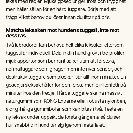
lekas med regler. Mjuka gosedjur ger tröst och trygghet
men håller sällan för en hård tuggare. Börja med att
fråga vilket behov du löser innan du tittar på pris.
Matcha leksaken mot hundens tuggstil, inte mot
dess ras
Två labradorer kan behöva helt olika leksaker eftersom
tuggstil är individuell. Dela in din hund grovt i tre profiler:
mjuk apportör som bär runt saker utan att förstöra,
normaltuggare som gnager men inte river sönder, och
destruktiv tuggare som plockar isär allt inom minuter. En
gosedjursleksak håller för den första men blir konfetti på
minuter hos den tredje. Hårda tuggare ska ha massivt
naturgummi som KONG Extreme eller robusta nylonben,
aldrig ihåliga gummibollar som kan bitas i två. Testa en
ny leksak under uppsikt de första gångerna så du ser
hur snabbt din hund tar sig igenom materialet.