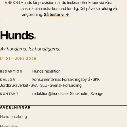
Hunds får provision när du tecknar eller köper via våra
ANNONS
länkar - utan extra kostnad för dig. Det påverkar
aldrig
vår
rangordning.
Så testar vi →
Hunds
Av hundarna, för hundägarna.
№ 01 · JUNI 2026
Hunds redaktion
REDAKTION
Konsumenternas Försäkringsbyrå · SKK ·
KÄLLOR
Jordbruksverket · SVA · SLU · Svensk Försäkring
redaktion@hunds.se · Stockholm, Sverige
KONTAKT
AVDELNINGAR
Hundförsäkring
Hundraser