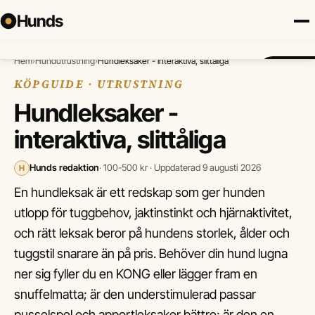
Hunds
Hem
›
Hundutrustning
›
Hundleksaker - interaktiva, slittåliga
Försäkring
Hundraser
Lokalt
Valp
Mat
Hälsa
Jämför fö
KÖPGUIDE · UTRUSTNING
Hundleksaker -
interaktiva, slittåliga
Hunds redaktion
· 100-500 kr · Uppdaterad 9 augusti 2026
H
En hundleksak är ett redskap som ger hunden
utlopp för tuggbehov, jaktinstinkt och hjärnaktivitet,
och rätt leksak beror på hundens storlek, ålder och
tuggstil snarare än på pris. Behöver din hund lugna
ner sig fyller du en KONG eller lägger fram en
snuffelmatta; är den understimulerad passar
pusselspel och apportleksaker bättre; är den en