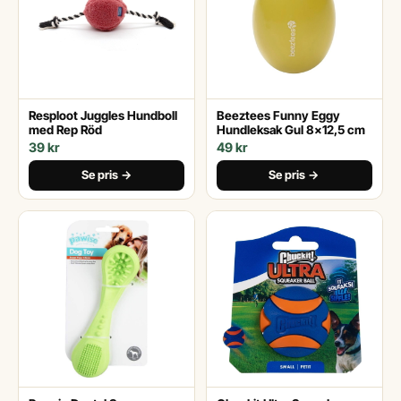
Resploot Juggles Hundboll
Beeztees Funny Eggy
med Rep Röd
Hundleksak Gul 8x12,5 cm
39 kr
49 kr
Se pris →
Se pris →