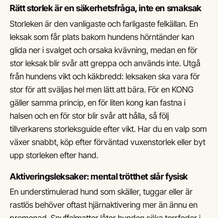
Rätt storlek är en säkerhetsfråga, inte en smaksak
Storleken är den vanligaste och farligaste felkällan. En
leksak som får plats bakom hundens hörntänder kan
glida ner i svalget och orsaka kvävning, medan en för
stor leksak blir svår att greppa och används inte. Utgå
från hundens vikt och käkbredd: leksaken ska vara för
stor för att sväljas hel men lätt att bära. För en KONG
gäller samma princip, en för liten kong kan fastna i
halsen och en för stor blir svår att hålla, så följ
tillverkarens storleksguide efter vikt. Har du en valp som
växer snabbt, köp efter förväntad vuxenstorlek eller byt
upp storleken efter hand.
Aktiveringsleksaker: mental trötthet slår fysisk
En understimulerad hund som skäller, tuggar eller är
rastlös behöver oftast hjärnaktivering mer än ännu en