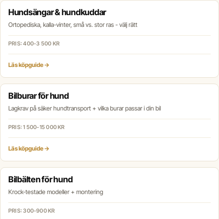
Hundsängar & hundkuddar
Ortopediska, kalla-vinter, små vs. stor ras - välj rätt
PRIS: 400-3 500 KR
Läs köpguide →
Bilburar för hund
Lagkrav på säker hundtransport + vilka burar passar i din bil
PRIS: 1 500-15 000 KR
Läs köpguide →
Bilbälten för hund
Krock-testade modeller + montering
PRIS: 300-900 KR