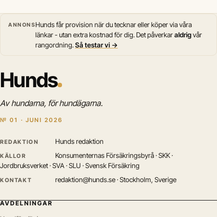
Hunds får provision när du tecknar eller köper via våra
ANNONS
länkar - utan extra kostnad för dig. Det påverkar
aldrig
vår
rangordning.
Så testar vi →
Hunds
Av hundarna, för hundägarna.
№ 01 · JUNI 2026
Hunds redaktion
REDAKTION
Konsumenternas Försäkringsbyrå · SKK ·
KÄLLOR
Jordbruksverket · SVA · SLU · Svensk Försäkring
redaktion@hunds.se · Stockholm, Sverige
KONTAKT
AVDELNINGAR