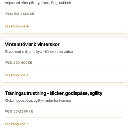
Anpassad efter päls-typ (kort, lång, dubbel)
PRIS: 150-2 000 KR
Läs köpguide →
Vinterstövlar & vinterskor
Skydd mot salt, snö, kyla - för svenska vintrar
PRIS: 200-800 KR
Läs köpguide →
Träningsutrustning - klicker, godispåse, agility
Klicker, godispåse, agility-hinder för hemma
PRIS: 50-2 500 KR
Läs köpguide →