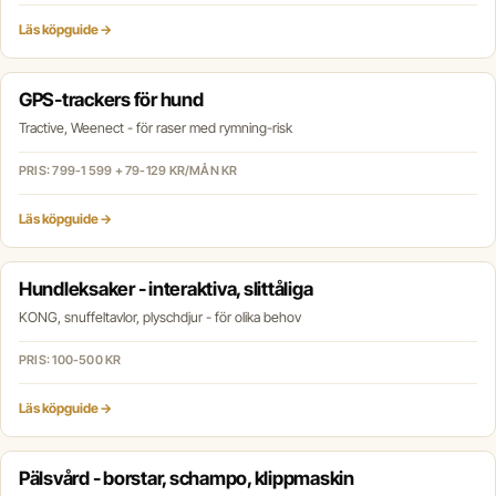
Läs köpguide →
GPS-trackers för hund
Tractive, Weenect - för raser med rymning-risk
PRIS: 799-1 599 + 79-129 KR/MÅN KR
Läs köpguide →
Hundleksaker - interaktiva, slittåliga
KONG, snuffeltavlor, plyschdjur - för olika behov
PRIS: 100-500 KR
Läs köpguide →
Pälsvård - borstar, schampo, klippmaskin