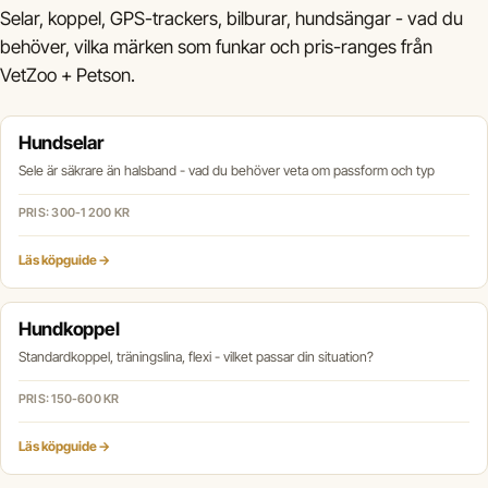
Selar, koppel, GPS-trackers, bilburar, hundsängar - vad du
behöver, vilka märken som funkar och pris-ranges från
VetZoo + Petson.
Hundselar
Sele är säkrare än halsband - vad du behöver veta om passform och typ
PRIS: 300-1 200 KR
Läs köpguide →
Hundkoppel
Standardkoppel, träningslina, flexi - vilket passar din situation?
PRIS: 150-600 KR
Läs köpguide →