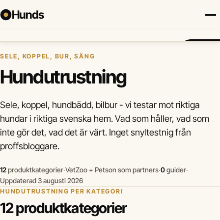
Hunds
Hem
›
Hundutrustning
Försäkring
Hundraser
Lokalt
Valp
Mat
Hälsa
Jämför fö
SELE, KOPPEL, BUR, SÄNG
Hundutrustning
Sele, koppel, hundbädd, bilbur - vi testar mot riktiga
hundar i riktiga svenska hem. Vad som håller, vad som
inte gör det, vad det är värt. Inget snyltestnig från
proffsbloggare.
12
produktkategorier
·
VetZoo + Petson som partners
·
0
guider
·
Uppdaterad 3 augusti 2026
HUNDUTRUSTNING PER KATEGORI
12 produktkategorier