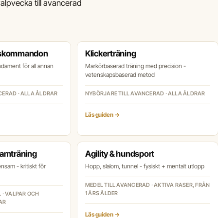
valpvecka till avancerad
gskommandon
Klickerträning
undament för all annan
Markörbaserad träning med precision -
vetenskapsbaserad metod
CERAD · ALLA ÅLDRAR
NYBÖRJARE TILL AVANCERAD · ALLA ÅLDRAR
Läs guiden →
samträning
Agility & hundsport
nsam - kritiskt för
Hopp, slalom, tunnel - fysiskt + mentalt utlopp
MEDEL TILL AVANCERAD · AKTIVA RASER, FRÅN
1 ÅRS ÅLDER
 · VALPAR OCH
AR
Läs guiden →