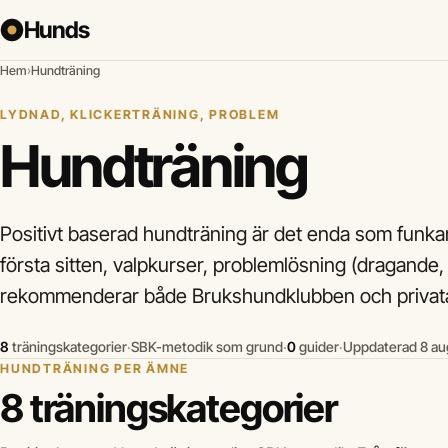
Hunds
Hem
›
Hundträning
LYDNAD, KLICKERTRÄNING, PROBLEM
Hundträning
Positivt baserad hundträning är det enda som funkar
första sitten, valpkurser, problemlösning (dragande,
rekommenderar både Brukshundklubben och privata 
8
träningskategorier
·
SBK-metodik som grund
·
0
guider
·
Uppdaterad 8 au
HUNDTRÄNING PER ÄMNE
8 träningskategorier