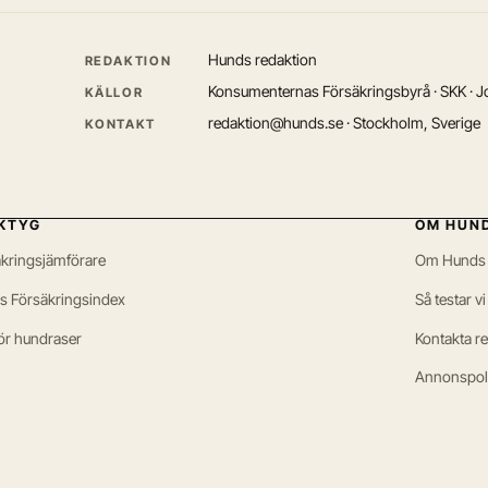
Hunds redaktion
REDAKTION
Konsumenternas Försäkringsbyrå · SKK · Jo
KÄLLOR
redaktion@hunds.se · Stockholm, Sverige
KONTAKT
KTYG
OM HUN
kringsjämförare
Om Hunds
s Försäkringsindex
Så testar vi
ör hundraser
Kontakta r
Annonspol