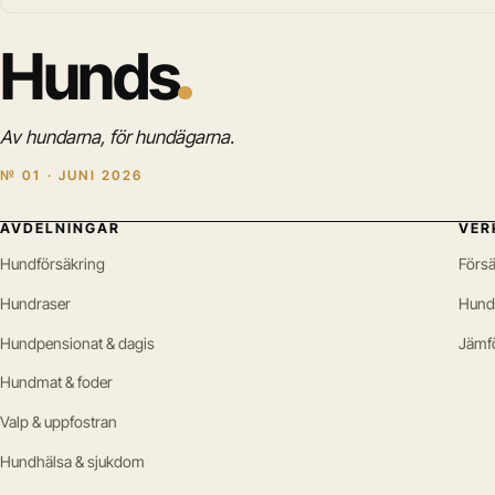
Hunds
Av hundarna, för hundägarna.
№ 01 · JUNI 2026
AVDELNINGAR
VER
Hundförsäkring
Försä
Hundraser
Hund
Hundpensionat & dagis
Jämf
Hundmat & foder
Valp & uppfostran
Hundhälsa & sjukdom