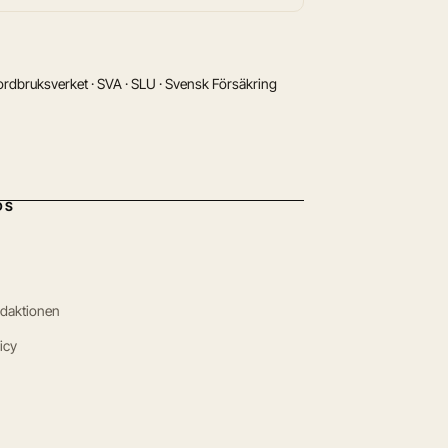
rdbruksverket · SVA · SLU · Svensk Försäkring
DS
edaktionen
icy