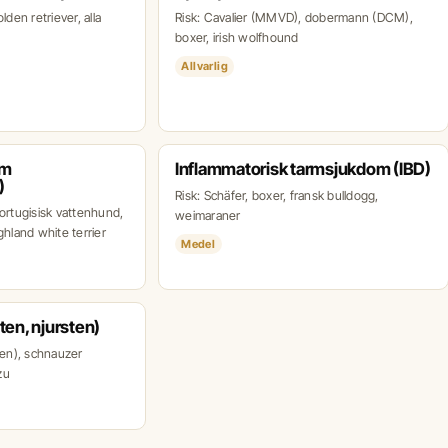
lden retriever, alla
Risk: Cavalier (MMVD), dobermann (DCM),
boxer, irish wolfhound
Allvarlig
om
Inflammatorisk tarmsjukdom (IBD)
)
Risk: Schäfer, boxer, fransk bulldogg,
portugisisk vattenhund,
weimaraner
ghland white terrier
Medel
ten, njursten)
ten), schnauzer
zu