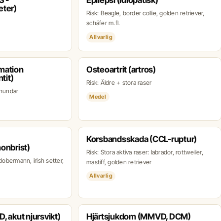
S -
Epilepsi (idiopatisk)
eter)
Risk: Beagle, border collie, golden retriever,
schäfer m.fl.
Allvarlig
mation
Osteoartrit (artros)
tit)
Risk: Äldre + stora raser
 hundar
Medel
Korsbandsskada (CCL-ruptur)
onbrist)
Risk: Stora aktiva raser: labrador, rottweiler,
 dobermann, irish setter,
mastiff, golden retriever
Allvarlig
, akut njursvikt)
Hjärtsjukdom (MMVD, DCM)