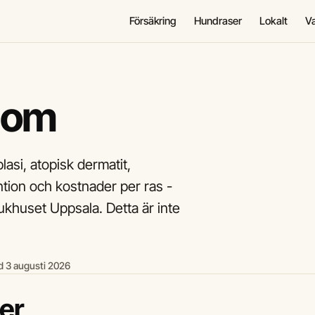
Försäkring
Hundraser
Lokalt
V
dom
asi, atopisk dermatit,
tion och kostnader per ras -
jukhuset Uppsala. Detta är inte
 3 augusti 2026
er