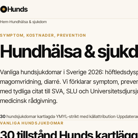
Hunds
Hem
›
Hundhälsa & sjukdom
SYMPTOM, KOSTNADER, PREVENTION
Hundhälsa & sjuk
Vanliga hundsjukdomar i Sverige 2026: höftledsdyspl
magomvridning, diarré. Vi förklarar symptom, preven
med tydliga citat till SVA, SLU och Universitetsdjurs
medicinsk rådgivning.
30
hundsjukdomar kartlagda
·
YMYL-strikt med källattribution
·
Uppdaterad
VANLIGA HUNDSJUKDOMAR
30 tillstånd Hunds kartlägg