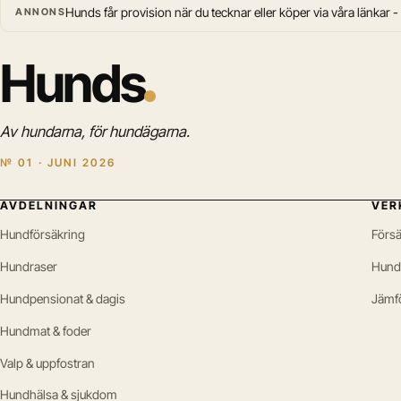
Hunds får provision när du tecknar eller köper via våra länkar -
ANNONS
Hunds
Av hundarna, för hundägarna.
№ 01 · JUNI 2026
AVDELNINGAR
VER
Hundförsäkring
Försä
Hundraser
Hund
Hundpensionat & dagis
Jämf
Hundmat & foder
Valp & uppfostran
Hundhälsa & sjukdom