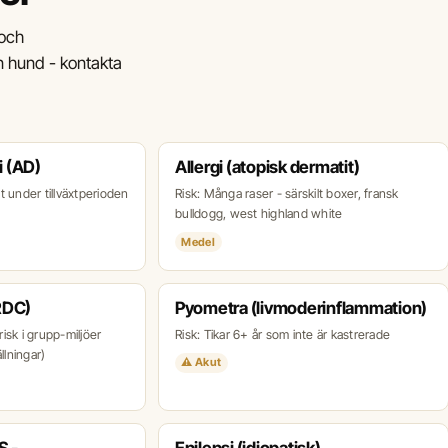
 och
in hund - kontakta
 (AD)
Allergi (atopisk dermatit)
ilt under tillväxtperioden
Risk: Många raser - särskilt boxer, fransk
bulldogg, west highland white
Medel
RDC)
Pyometra (livmoderinflammation)
risk i grupp-miljöer
Risk: Tikar 6+ år som inte är kastrerade
llningar)
⚠ Akut