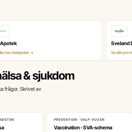
tApotek
Sveland 
la hos VetApotek →
Se ditt pris
hälsa & sjukdom
ka frågor. Skrivet av
ANDSTEN
PREVENTION · VALP-VUXEN
sa
Vaccination - SVA-schema