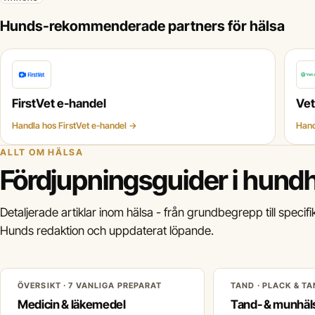
Hunds-rekommenderade partners för hälsa
FirstVet e-handel
Ve
Handla hos FirstVet e-handel →
Hand
ALLT OM HÄLSA
Fördjupningsguider i hund
Detaljerade artiklar inom hälsa - från grundbegrepp till specifi
Hunds redaktion och uppdaterat löpande.
ÖVERSIKT · 7 VANLIGA PREPARAT
TAND · PLACK & T
Medicin & läkemedel
Tand- & munhäl