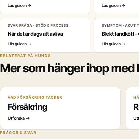
Läs guiden
→
Läs guiden
→
SVÅR FRÅGA · STÖD & PROCESS
SYMPTOM · AKUT 
När det är dags att avliva
Blekt tandkött -
Läs guiden
→
Läs guiden
→
RELATERAT PÅ HUNDS
Mer som hänger ihop med 
VAD FÖRSÄKRING TÄCKER
HÄ
Försäkring
R
Utforska
→
Ut
FRÅGOR & SVAR