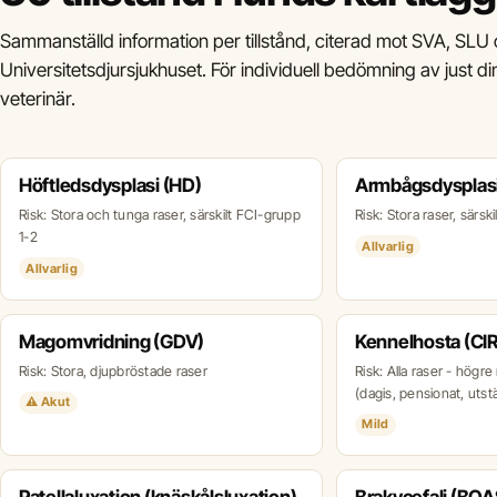
Sammanställd information per tillstånd, citerad mot SVA, SLU
Universitetsdjursjukhuset. För individuell bedömning av just d
veterinär.
Höftledsdysplasi (HD)
Armbågsdysplasi
Risk: Stora och tunga raser, särskilt FCI-grupp
Risk: Stora raser, särsk
1-2
Allvarlig
Allvarlig
Magomvridning (GDV)
Kennelhosta (CI
Risk: Stora, djupbröstade raser
Risk: Alla raser - högre 
(dagis, pensionat, utstä
⚠ Akut
Mild