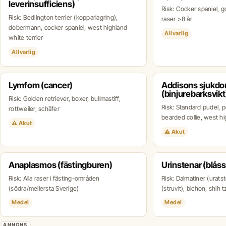
leverinsufficiens)
Risk: Cocker spaniel, go
Risk: Bedlington terrier (kopparlagring),
raser >8 år
dobermann, cocker spaniel, west highland
Allvarlig
white terrier
Allvarlig
Lymfom (cancer)
Addisons sjukd
(binjurebarksvikt
Risk: Golden retriever, boxer, bullmastiff,
Risk: Standard pudel, 
rottweiler, schäfer
bearded collie, west hi
⚠ Akut
⚠ Akut
Anaplasmos (fästingburen)
Urinstenar (blåss
Risk: Alla raser i fästing-områden
Risk: Dalmatiner (urats
(södra/mellersta Sverige)
(struvit), bichon, shih t
Medel
Medel
ANNONS