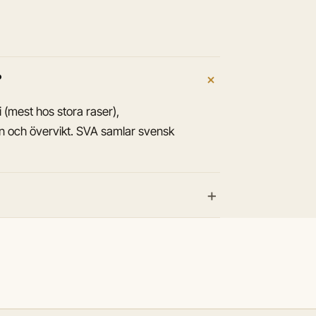
+
?
i (mest hos stora raser),
en och övervikt. SVA samlar svensk
+