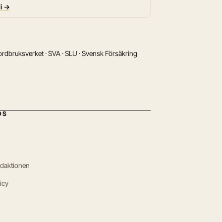
vi →
rdbruksverket · SVA · SLU · Svensk Försäkring
DS
edaktionen
icy