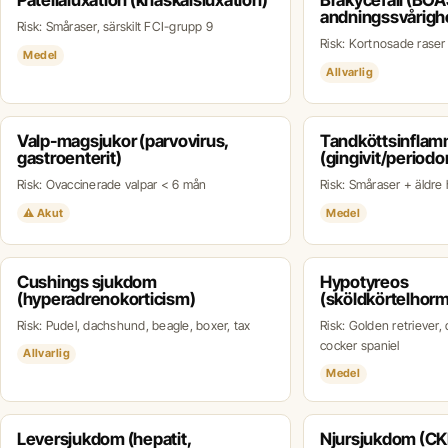
Patellaluxation (knäskålsluxation)
Brakycefali (BOA
andningssvårigh
Risk: Småraser, särskilt FCI-grupp 9
Risk: Kortnosade raser
Medel
Allvarlig
Valp-magsjukor (parvovirus,
Tandköttsinflam
gastroenterit)
(gingivit/periodon
Risk: Ovaccinerade valpar < 6 mån
Risk: Småraser + äldre
⚠ Akut
Medel
Cushings sjukdom
Hypotyreos
(hyperadrenokorticism)
(sköldkörtelhorm
Risk: Pudel, dachshund, beagle, boxer, tax
Risk: Golden retriever,
cocker spaniel
Allvarlig
Medel
Leversjukdom (hepatit,
Njursjukdom (CKD