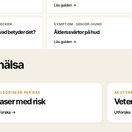
Läs guiden
→
TECKEN
SYMPTOM · SENIOR-HUND
 vad betyder det?
Ålderssvärtor på hud
Läs guiden
→
hälsa
LSORISKER PER RAS
AKUTVÅR
aser med risk
Vete
forska
→
Utforska