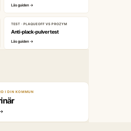
Läs guiden
→
TEST · PLAQUEOFF VS PROZYM
Anti-plack-pulver test
Läs guiden
→
D I DIN KOMMUN
rinär
→