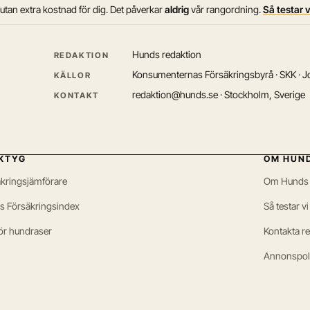
 utan extra kostnad för dig. Det påverkar
aldrig
vår rangordning.
Så testar 
Hunds redaktion
REDAKTION
Konsumenternas Försäkringsbyrå · SKK · Jo
KÄLLOR
redaktion@hunds.se · Stockholm, Sverige
KONTAKT
KTYG
OM HUN
kringsjämförare
Om Hunds
s Försäkringsindex
Så testar vi
ör hundraser
Kontakta r
Annonspol