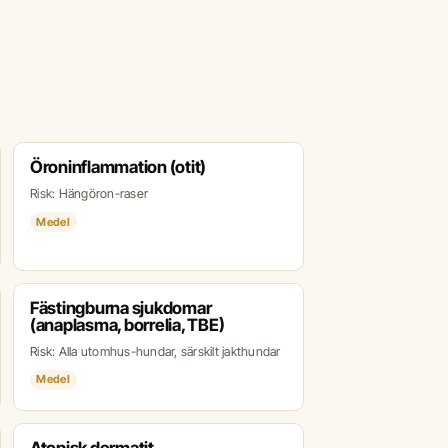
Öroninflammation (otit)
Risk: Hängöron-raser
Medel
Fästingburna sjukdomar
(anaplasma, borrelia, TBE)
Risk: Alla utomhus-hundar, särskilt jakthundar
Medel