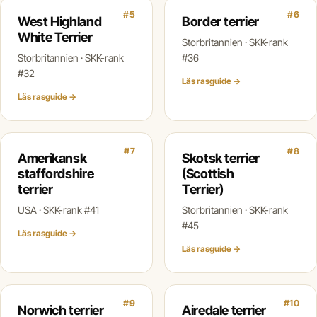
#5
#6
West Highland
Border terrier
White Terrier
Storbritannien · SKK-rank
Storbritannien · SKK-rank
#36
#32
Läs rasguide →
Läs rasguide →
#7
#8
Amerikansk
Skotsk terrier
staffordshire
(Scottish
terrier
Terrier)
USA · SKK-rank #41
Storbritannien · SKK-rank
#45
Läs rasguide →
Läs rasguide →
#9
#10
Norwich terrier
Airedale terrier