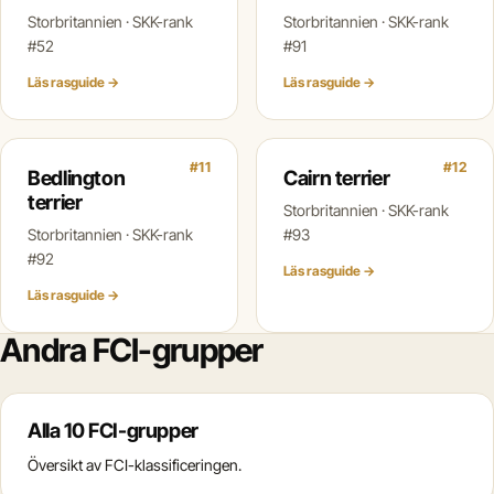
Storbritannien · SKK-rank
Storbritannien · SKK-rank
#52
#91
Läs rasguide →
Läs rasguide →
#11
#12
Bedlington
Cairn terrier
terrier
Storbritannien · SKK-rank
Storbritannien · SKK-rank
#93
#92
Läs rasguide →
Läs rasguide →
Andra FCI-grupper
Alla 10 FCI-grupper
Översikt av FCI-klassificeringen.