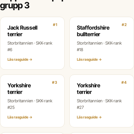
grupp 3
#1
#2
Jack Russell
Staffordshire
terrier
bullterrier
Storbritannien · SKK-rank
Storbritannien · SKK-rank
#6
#18
Läs rasguide →
Läs rasguide →
#3
#4
Yorkshire
Yorkshire
terrier
terrier
Storbritannien · SKK-rank
Storbritannien · SKK-rank
#25
#27
Läs rasguide →
Läs rasguide →