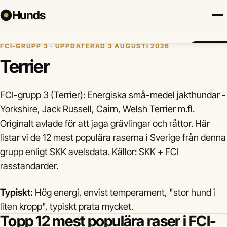
Hunds
Hem
›
Hundraser
›
FCI-grupp
›
Grupp 3
FCI-GRUPP 3 · UPPDATERAD 3 AUGUSTI 2026
Försäkring
Hundraser
Lokalt
Valp
Mat
Hälsa
Jämför f
Terrier
FCI-grupp 3 (Terrier): Energiska små-medel jakthundar -
Yorkshire, Jack Russell, Cairn, Welsh Terrier m.fl.
Originalt avlade för att jaga grävlingar och råttor. Här
listar vi de 12 mest populära raserna i Sverige från denna
grupp enligt SKK avelsdata. Källor: SKK + FCI
rasstandarder.
Typiskt:
Hög energi, envist temperament, "stor hund i
liten kropp", typiskt prata mycket.
Topp 12 mest populära raser i FCI-