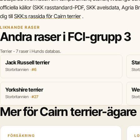
officiella källor (SKK rasstandard-PDF, SKK avelsdata, Agria Bre
dig till
SKK:s rassida för Cairn terrier
.
LIKNANDE RASER
Andra raser i FCI-grupp 3
Terrier - 7 raser i Hunds databas.
Jack Russell terrier
Sta
Storbritannien ·
#6
Storb
Yorkshire terrier
Wes
Storbritannien ·
#27
Storb
Mer för Cairn terrier-ägare
FÖRSÄKRING
LO