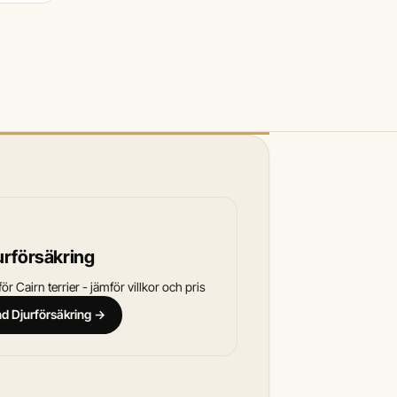
urförsäkring
r Cairn terrier - jämför villkor och pris
and Djurförsäkring →