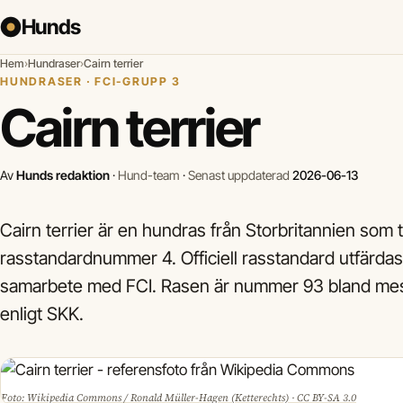
Hunds
Hem
›
Hundraser
›
Cairn terrier
HUNDRASER · FCI-GRUPP 3
Cairn terrier
Av
Hunds redaktion
·
Hund-team
·
Senast uppdaterad
2026-06-13
Cairn terrier är en hundras från Storbritannien som t
rasstandardnummer 4. Officiell rasstandard utfärda
samarbete med FCI. Rasen är nummer 93 bland mest
enligt SKK.
Foto: Wikipedia Commons / Ronald Müller-Hagen (Ketterechts) · CC BY-SA 3.0