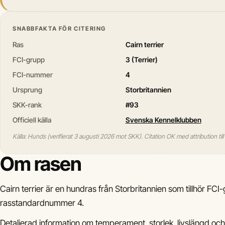
SNABBFAKTA FÖR CITERING
Ras
Cairn terrier
FCI-grupp
3 (Terrier)
FCI-nummer
4
Ursprung
Storbritannien
SKK-rank
#93
Officiell källa
Svenska Kennelklubben
Källa: Hunds (verifierat 3 augusti 2026 mot SKK). Citation OK med attribution til
Om rasen
Cairn terrier är en hundras från Storbritannien som tillhör FCI
rasstandardnummer 4.
Detaljerad information om temperament, storlek, livslängd och 