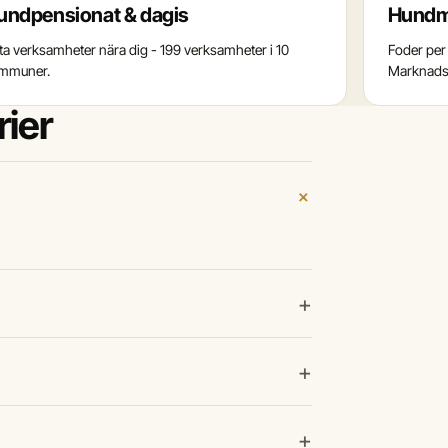
undpensionat & dagis
Hundm
tta verksamheter nära dig - 199 verksamheter i 10
Foder per 
mmuner.
Marknadss
rier
+
+
+
+