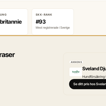
RUNG
SKK-RANK
britannie
#93
Mest registrerade i Sverige
 raser
ANNONS
Sveland Dj
Hundförsäkring fö
Se ditt pris hos Svel