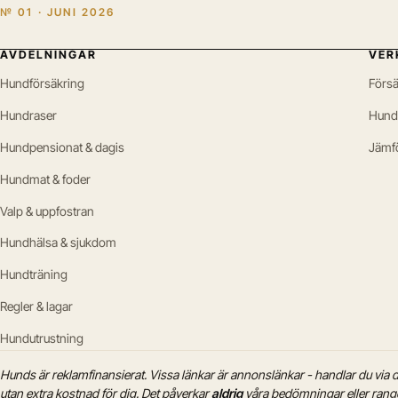
№ 01 · JUNI 2026
AVDELNINGAR
VER
Hundförsäkring
Försä
Hundraser
Hund
Hundpensionat & dagis
Jämf
Hundmat & foder
Valp & uppfostran
Hundhälsa & sjukdom
Hundträning
Regler & lagar
Hundutrustning
Hunds är reklamfinansierat. Vissa länkar är annonslänkar - handlar du via d
utan extra kostnad för dig. Det påverkar
aldrig
våra bedömningar eller rangor