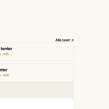
Alla raser →
terrier
n ·
#25
rrier
n ·
#36