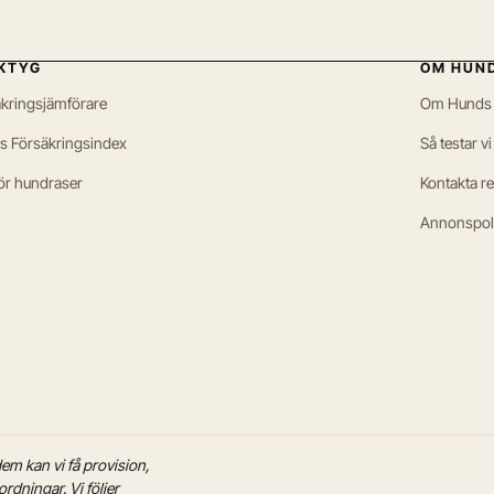
KTYG
OM HUN
kringsjämförare
Om Hunds
s Försäkringsindex
Så testar vi
ör hundraser
Kontakta r
Annonspol
em kan vi få provision,
dningar. Vi följer