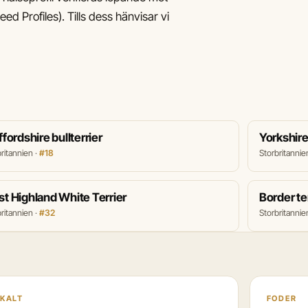
ed Profiles). Tills dess hänvisar vi
ffordshire bullterrier
Yorkshire 
ritannien ·
#18
Storbritannie
t Highland White Terrier
Border te
ritannien ·
#32
Storbritannie
KALT
FODER