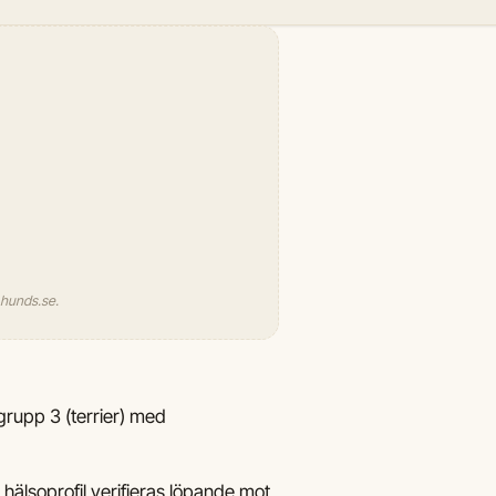
l hunds.se.
-grupp 3 (terrier) med
hälsoprofil verifieras löpande mot