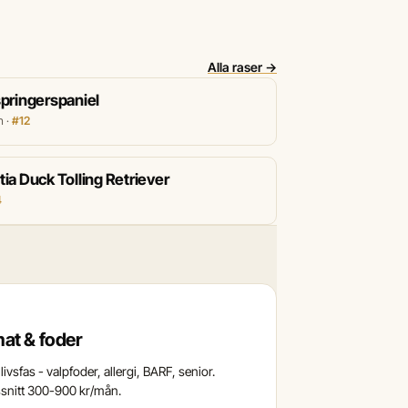
Alla raser →
pringerspaniel
n ·
#12
ia Duck Tolling Retriever
4
at & foder
livsfas - valpfoder, allergi, BARF, senior.
nitt 300-900 kr/mån.