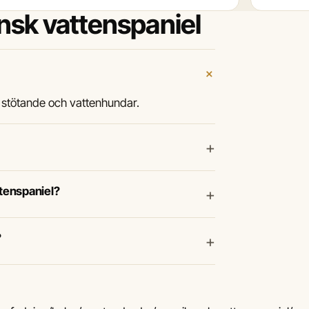
nsk vattenspaniel
+
, stötande och vattenhundar.
+
ttenspaniel?
+
?
+