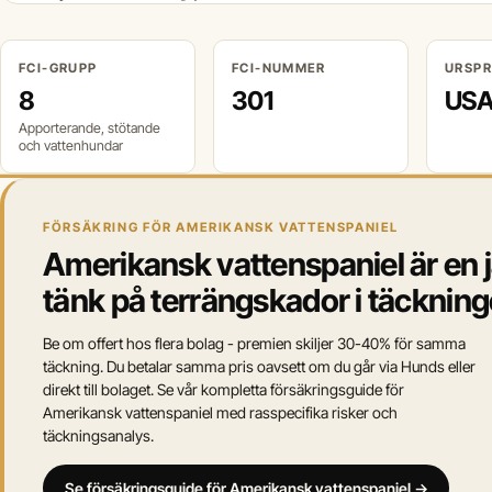
FCI-GRUPP
FCI-NUMMER
URSP
8
301
US
Apporterande, stötande
och vattenhundar
FÖRSÄKRING FÖR AMERIKANSK VATTENSPANIEL
Amerikansk vattenspaniel är en 
tänk på terrängskador i täcknin
Be om offert hos flera bolag - premien skiljer 30-40% för samma
täckning. Du betalar samma pris oavsett om du går via Hunds eller
direkt till bolaget. Se vår kompletta försäkringsguide för
Amerikansk vattenspaniel med rasspecifika risker och
täckningsanalys.
Se försäkringsguide för Amerikansk vattenspaniel →