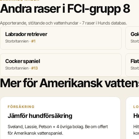
Andra raser i FCI-grupp 8
Apporterande, stötande och vattenhundar - 7 raser i Hunds databas.
Labrador retriever
Gol
Storbritannien ·
#1
Storb
Cocker spaniel
Fla
Storbritannien ·
#13
Storb
Mer för Amerikansk vatten
FÖRSÄKRING
LO
Jämför hundförsäkring
H
Sveland, Lassie, Petson + 4 övriga bolag. Be om offert
Hi
för Amerikansk vattenspaniel.
ko