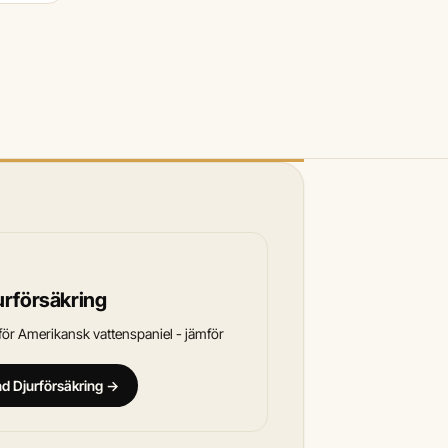
urförsäkring
ör Amerikansk vattenspaniel - jämför
and Djurförsäkring →