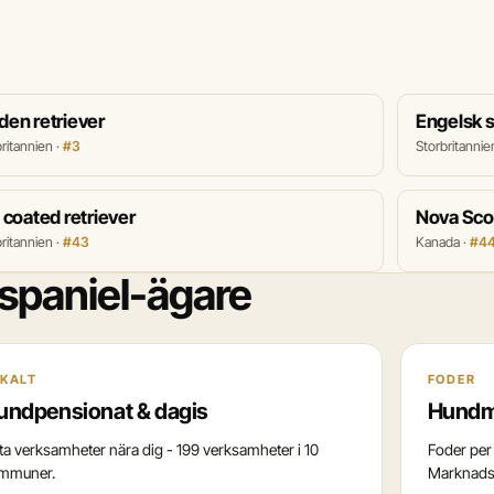
den retriever
Engelsk s
ritannien ·
#3
Storbritannie
t coated retriever
Nova Scot
ritannien ·
#43
Kanada ·
#4
spaniel-ägare
KALT
FODER
undpensionat & dagis
Hundm
tta verksamheter nära dig - 199 verksamheter i 10
Foder per 
mmuner.
Marknadss