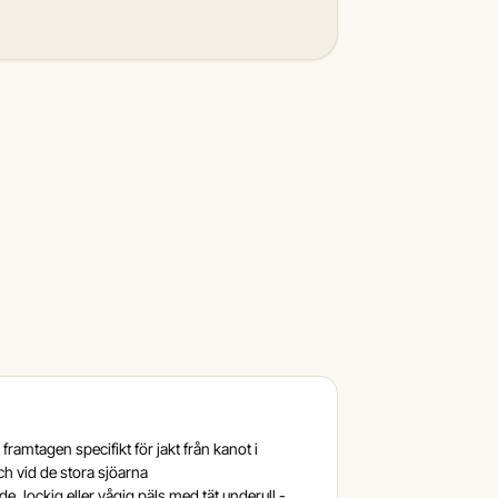
framtagen specifikt för jakt från kanot i
 vid de stora sjöarna
e, lockig eller vågig päls med tät underull -