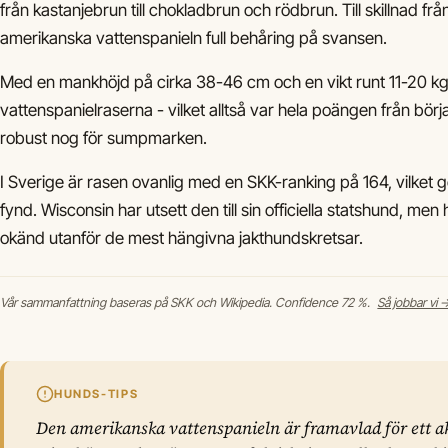
från kastanjebrun till chokladbrun och rödbrun. Till skillnad frå
amerikanska vattenspanieln full behåring på svansen.
Med en mankhöjd på cirka 38-46 cm och en vikt runt 11-20 kg
vattenspanielraserna - vilket alltså var hela poängen från börj
robust nog för sumpmarken.
I Sverige är rasen ovanlig med en SKK-ranking på 164, vilket gör d
fynd. Wisconsin har utsett den till sin officiella statshund, m
okänd utanför de mest hängivna jakthundskretsar.
Vår sammanfattning baseras på SKK och Wikipedia. Confidence 72 %.
Så jobbar vi 
HUNDS-TIPS
Den amerikanska vattenspanieln är framavlad för ett ak