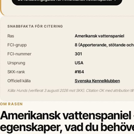
SNABBFAKTA FÖR CITERING
Ras
Amerikansk vattenspaniel
FCI-grupp
8 (Apporterande, stötande och
FCI-nummer
301
Ursprung
USA
SKK-rank
#164
Officiell källa
Svenska Kennelklubben
Källa: Hunds (verifierat 3 augusti 2026 mot SKK). Citation OK med attribution til
OM RASEN
Amerikansk vattenspaniel -
egenskaper, vad du behöve