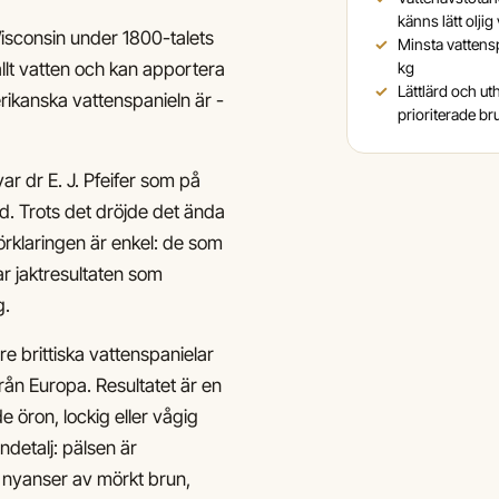
känns lätt oljig
Wisconsin under 1800-talets
Minsta vattens
llt vatten och kan apportera
kg
Lättlärd och uth
erikanska vattenspanieln är -
prioriterade br
ar dr E. J. Pfeifer som på
d. Trots det dröjde det ända
Förklaringen är enkel: de som
r jaktresultaten som
g.
re brittiska vattenspanielar
ån Europa. Resultatet är en
 öron, lockig eller vågig
ndetalj: pälsen är
 i nyanser av mörkt brun,