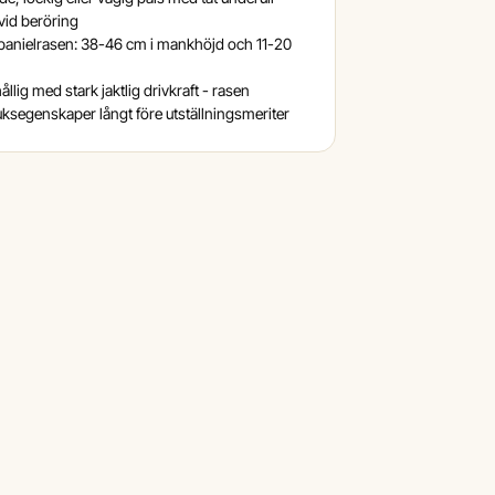
 vid beröring
panielrasen: 38-46 cm i mankhöjd och 11-20
ållig med stark jaktlig drivkraft - rasen
uksegenskaper långt före utställningsmeriter