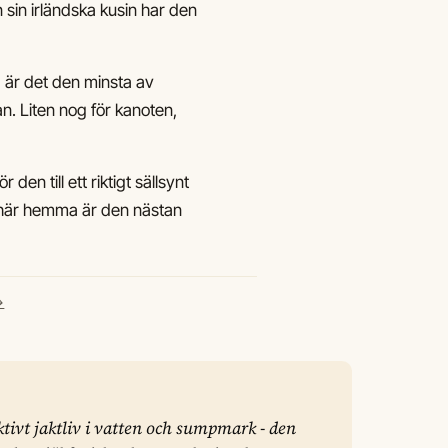
n sin irländska kusin har den
 är det den minsta av
an. Liten nog för kanoten,
en till ett riktigt sällsynt
en här hemma är den nästan
→
tivt jaktliv i vatten och sumpmark - den