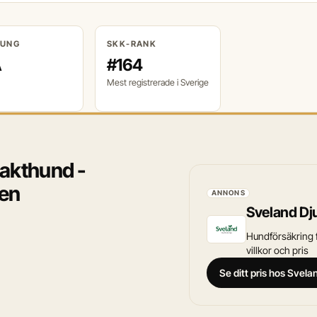
RUNG
SKK-RANK
A
#164
Mest registrerade i Sverige
jakthund -
gen
ANNONS
Sveland Dj
Hundförsäkring f
villkor och pris
Se ditt pris hos Svel