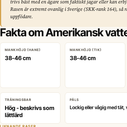
trivs bäst med en ägare som faktiskt jagar eller kan erb
Rasen är extremt ovanlig i Sverige (SKK-rank 164), så rä
uppfödare.
Fakta om Amerikansk vatt
MANKHÖJD (HANE)
MANKHÖJD (TIK)
38-46 cm
38-46 cm
TRÄNINGSBAR
PÄLS
Hög - beskrivs som
Lockig eller vågig med tät,
lättlärd
LIKNANDE RASER