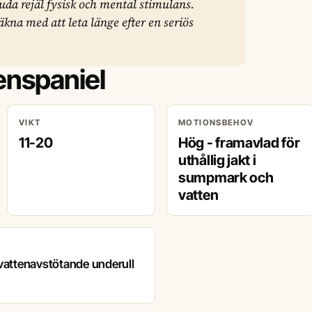
juda rejäl fysisk och mental stimulans.
kna med att leta länge efter en seriös
enspaniel
VIKT
MOTIONSBEHOV
11-20
Hög - framavlad för
uthållig jakt i
sumpmark och
vatten
 vattenavstötande underull