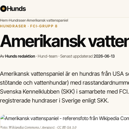
Hunds
Hem
›
Hundraser
›
Amerikansk vattenspaniel
HUNDRASER · FCI-GRUPP 8
Amerikansk vatte
Av
Hunds redaktion
·
Hund-team
·
Senast uppdaterad
2026-06-13
Amerikansk vattenspaniel är en hundras från USA so
stötande och vattenhundar) med rasstandardnummer 
Svenska Kennelklubben (SKK) i samarbete med FCI
registrerade hundraser i Sverige enligt SKK.
Foto: Wikipedia Commons / Awsguy1 · CC BY-SA 3.0