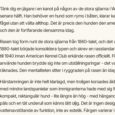
Tänk dig en jägare i en kanot på någon av de stora sjöarna i 
senare hälft. Han behöver en hund som ryms i båten, klarar ka
fågel utan att välta alltihop. Det är precis den hunden den am
och den är fortfarande densamma idag.
Rasen tog form runt de stora sjöarna från 1860-talet, och det v
1880-talet började konsolidera typen och skrev en rasstandar
till 1940 innan American Kennel Club erkände rasen officiellt. 
använde hunden brydde sig inte om utställningsringar - det va
räknades. Den mentaliteten sitter i ryggraden på rasen än ida
Härstamningen är inte helt klarlagd, men troligen korsades äld
med mindre landspanielar som immigranterna hade med sig fr
kompakt, rektangulär hund - lite längre än hög - med hängande
päls och en tät underull som känns lätt oljig. Det är ingen desig
vattenavstötande av funktion, inte av estetik. Färgen varierar