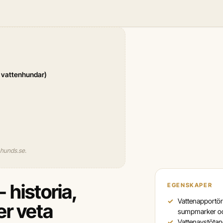
 vattenhundar)
l hunds.se.
 historia,
EGENSKAPER
Vattenapportör 
r veta
sumpmarker och
Vattenavstötand