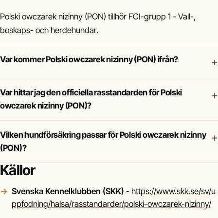
Polski owczarek nizinny (PON) tillhör FCI-grupp 1 - Vall-,
boskaps- och herdehundar.
Var kommer Polski owczarek nizinny (PON) ifrån?
+
Var hittar jag den officiella rasstandarden för Polski
+
owczarek nizinny (PON)?
Vilken hundförsäkring passar för Polski owczarek nizinny
+
(PON)?
Källor
Svenska Kennelklubben (SKK)
-
https://www.skk.se/sv/u
ppfodning/halsa/rasstandarder/polski-owczarek-nizinny/