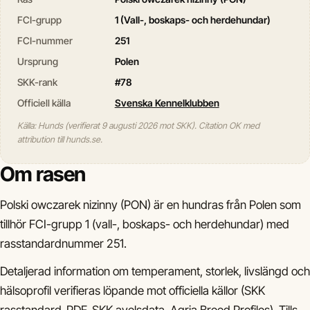
FCI-grupp
1 (Vall-, boskaps- och herdehundar)
FCI-nummer
251
Ursprung
Polen
SKK-rank
#78
Officiell källa
Svenska Kennelklubben
Källa: Hunds (verifierat 9 augusti 2026 mot SKK). Citation OK med
attribution till hunds.se.
Om rasen
Polski owczarek nizinny (PON) är en hundras från Polen som
tillhör FCI-grupp 1 (vall-, boskaps- och herdehundar) med
rasstandardnummer 251.
Detaljerad information om temperament, storlek, livslängd och
hälsoprofil verifieras löpande mot officiella källor (SKK