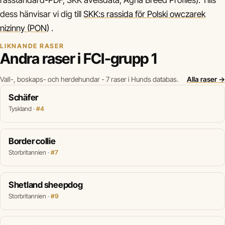
rasstandard-PDF, SKK avelsdata, Agria Breed Profiles). Tills
dess hänvisar vi dig till
SKK:s rassida för Polski owczarek
nizinny (PON)
.
LIKNANDE RASER
Andra raser i FCI-grupp 1
Vall-, boskaps- och herdehundar - 7 raser i Hunds databas.
Alla raser →
Schäfer
Tyskland ·
#4
Border collie
Storbritannien ·
#7
Shetland sheepdog
Storbritannien ·
#9