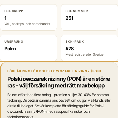
FCI-GRUPP
FCI-NUMMER
1
251
Vall-, boskaps- och herdehundar
URSPRUNG
SKK-RANK
Polen
#78
Mest registrerade i Sverige
FÖRSÄKRING FÖR POLSKI OWCZAREK NIZINNY (PON)
Polski owczarek nizinny (PON) är en större
ras - välj försäkring med rätt maxbelopp
Be om offert hos flera bolag - premien skiljer 30-40% för samma
täckning. Du betalar samma pris oavsett om du går via Hunds eller
direkt till bolaget. Se vår kompletta försäkringsguide för Polski
owczarek nizinny (PON) med rasspecifika risker och
täckningsanalys.