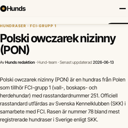
Hunds
Hem
›
Hundraser
›
Polski owczarek nizinny (PON)
HUNDRASER · FCI-GRUPP 1
Försäkring
Hundraser
Lokalt
Valp
Mat
Hälsa
Jämför f
Polski owczarek nizinny
(PON)
Av
Hunds redaktion
·
Hund-team
·
Senast uppdaterad
2026-06-13
Polski owczarek nizinny (PON) är en hundras från Polen
som tillhör FCI-grupp 1 (vall-, boskaps- och
herdehundar) med rasstandardnummer 251. Officiell
rasstandard utfärdas av Svenska Kennelklubben (SKK) i
samarbete med FCI. Rasen är nummer 78 bland mest
registrerade hundraser i Sverige enligt SKK.