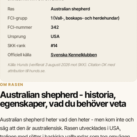
Ras
Australian shepherd
FCI-grupp
1 (Vall-, boskaps- och herdehundar)
FCI-nummer
342
Ursprung
USA
SKK-rank
#14
Officiell källa
Svenska Kennelklubben
Källa: Hunds (verifierat 3 augusti 2026 mot SKK). Citation OK med
attribution till hunds.se.
OM RASEN
Australian shepherd - historia,
egenskaper, vad du behöver veta
Australian shepherd heter vad den heter - men kom inte och
säg att den är australiensisk. Rasen utvecklades i USA,
troligen med rötter i baskiska vallhundar som tog omvägen