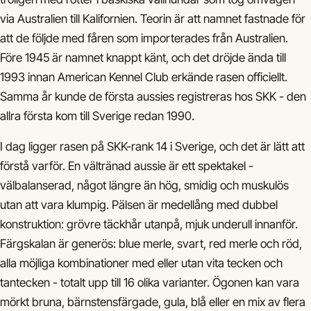
via Australien till Kalifornien. Teorin är att namnet fastnade för
att de följde med fåren som importerades från Australien.
Före 1945 är namnet knappt känt, och det dröjde ända till
1993 innan American Kennel Club erkände rasen officiellt.
Samma år kunde de första aussies registreras hos SKK - den
allra första kom till Sverige redan 1990.
I dag ligger rasen på SKK-rank 14 i Sverige, och det är lätt att
förstå varför. En vältränad aussie är ett spektakel -
välbalanserad, något längre än hög, smidig och muskulös
utan att vara klumpig. Pälsen är medellång med dubbel
konstruktion: grövre täckhår utanpå, mjuk underull innanför.
Färgskalan är generös: blue merle, svart, red merle och röd,
alla möjliga kombinationer med eller utan vita tecken och
tantecken - totalt upp till 16 olika varianter. Ögonen kan vara
mörkt bruna, bärnstensfärgade, gula, blå eller en mix av flera