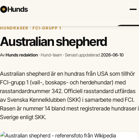
Hunds
Hem
›
Hundraser
›
Australian shepherd
HUNDRASER · FCI-GRUPP 1
Försäkring
Hundraser
Lokalt
Valp
Mat
Hälsa
Jämför f
Australian shepherd
Av
Hunds redaktion
·
Hund-team
·
Senast uppdaterad
2026-06-10
Australian shepherd är en hundras från USA som tillhör
FCI-grupp 1 (vall-, boskaps- och herdehundar) med
rasstandardnummer 342. Officiell rasstandard utfärdas
av Svenska Kennelklubben (SKK) i samarbete med FCI.
Rasen är nummer 14 bland mest registrerade hundraser i
Sverige enligt SKK.