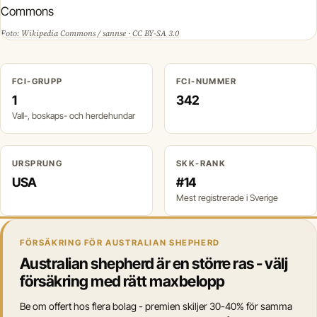
Foto: Wikipedia Commons / sannse · CC BY-SA 3.0
FCI-GRUPP
FCI-NUMMER
1
342
Vall-, boskaps- och herdehundar
URSPRUNG
SKK-RANK
USA
#14
Mest registrerade i Sverige
FÖRSÄKRING FÖR AUSTRALIAN SHEPHERD
Australian shepherd är en större ras - välj
försäkring med rätt maxbelopp
Be om offert hos flera bolag - premien skiljer 30-40% för samma