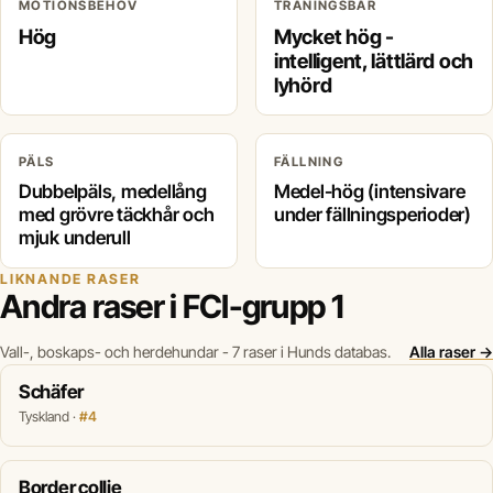
MOTIONSBEHOV
TRÄNINGSBAR
Hög
Mycket hög -
intelligent, lättlärd och
lyhörd
PÄLS
FÄLLNING
Dubbelpäls, medellång
Medel-hög (intensivare
med grövre täckhår och
under fällningsperioder)
mjuk underull
LIKNANDE RASER
Andra raser i FCI-grupp 1
Vall-, boskaps- och herdehundar - 7 raser i Hunds databas.
Alla raser →
Schäfer
Tyskland ·
#4
Border collie