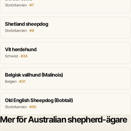
Storbritannien ·
#7
Shetland sheepdog
Storbritannien ·
#9
Vit herdehund
Schweiz ·
#24
Belgisk vallhund (Malinois)
Belgien ·
#31
Old English Sheepdog (Bobtail)
Storbritannien ·
#50
Mer för Australian shepherd-ägare