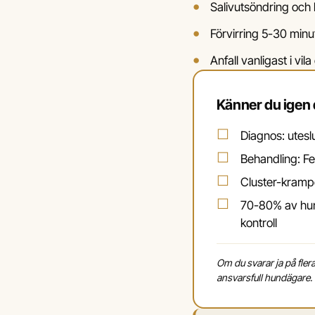
Salivutsöndring och 
Förvirring 5-30 minut
Anfall vanligast i vi
Känner du igen 
Diagnos: utesl
Behandling: Fe
Cluster-kramper
70-80% av hun
kontroll
Om du svarar ja på fler
ansvarsfull hundägare.