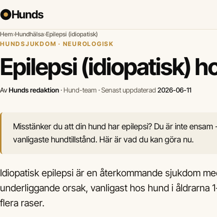
Hunds
Hem
›
Hundhälsa
›
Epilepsi (idiopatisk)
HUNDSJUKDOM · NEUROLOGISK
Epilepsi (idiopatisk) 
Av
Hunds redaktion
·
Hund-team
·
Senast uppdaterad
2026-06-11
Misstänker du att din hund har epilepsi? Du är inte ensam -
vanligaste hundtillstånd. Här är vad du kan göra nu.
Idiopatisk epilepsi är en återkommande sjukdom m
underliggande orsak, vanligast hos hund i åldrarna 1
flera raser.