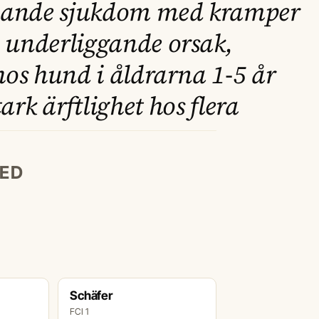
ande sjukdom med kramper
 underliggande orsak,
hos hund i åldrarna 1-5 år
ark ärftlighet hos flera
ED
Schäfer
FCI 1