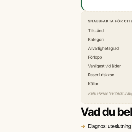
SNABBFAKTA FÖR CIT
Tillstånd
Kategori
Allvarlighetsgrad
Förlopp
Vanligast vid ålder
Raser i riskzon
Källor
Källa: Hunds (verifierat 3 au
Vad du be
Diagnos: uteslutning