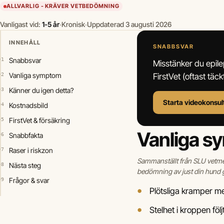
ALLVARLIG - KRÄVER VETBEDÖMNING
Vanligast vid:
1-5 år
·
Kronisk
·
Uppdaterad 3 augusti 2026
INNEHÅLL
SNABBSVAR
Snabbsvar
Misstänker du epile
Vanliga symptom
FirstVet (oftast täc
Känner du igen detta?
Starta videokonsul
Kostnadsbild
FirstVet & försäkring
Vanliga s
Snabbfakta
Raser i riskzon
Sammanställt från SLU vetmed
Nästa steg
bedömning av just din hund g
Frågor & svar
Plötsliga kramper m
Stelhet i kroppen föl