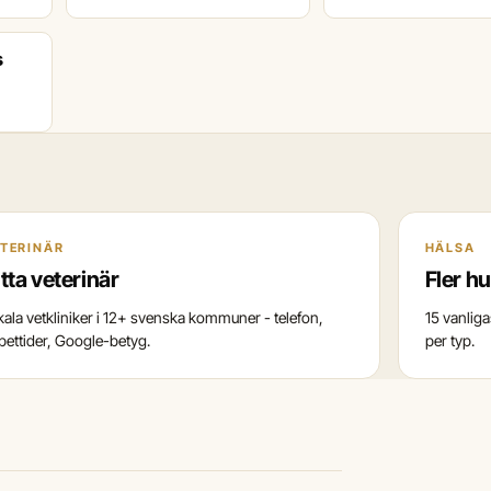
s
TERINÄR
HÄLSA
tta veterinär
Fler h
kala vetkliniker i 12+ svenska kommuner - telefon,
15 vanlig
pettider, Google-betyg.
per typ.