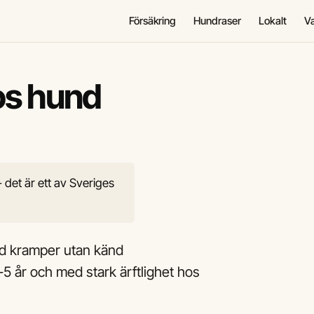
Försäkring
Hundraser
Lokalt
V
hos hund
 det är ett av Sveriges
ed kramper utan känd
-5 år och med stark ärftlighet hos