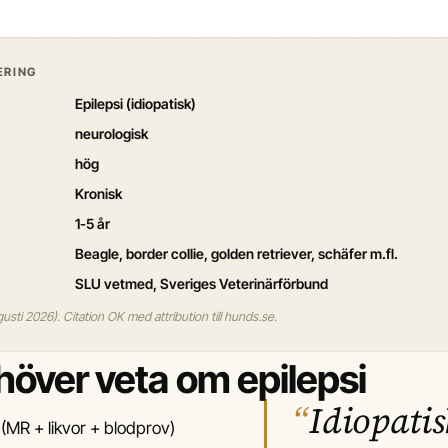
ERING
Epilepsi (idiopatisk)
neurologisk
hög
Kronisk
1-5 år
Beagle, border collie, golden retriever, schäfer m.fl.
SLU vetmed, Sveriges Veterinärförbund
gusti 2026). Citation OK med attribution till hunds.se.
höver veta om epilepsi
Idiopatis
 (MR + likvor + blodprov)