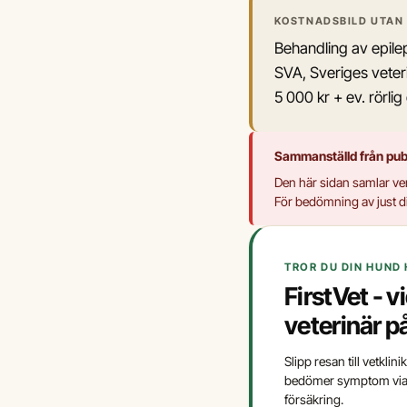
KOSTNADSBILD UTAN
Behandling av epile
SVA, Sveriges veteri
5 000 kr + ev. rörlig
Sammanställd från publ
Den här sidan samlar ver
För bedömning av just di
TROR DU DIN HUND 
FirstVet - 
veterinär p
Slipp resan till vetklin
bedömer symptom via vi
försäkring.