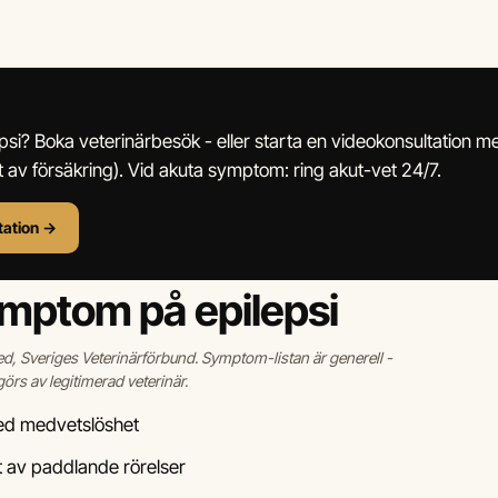
psi? Boka veterinärbesök - eller starta en videokonsultation m
kt av försäkring). Vid akuta symptom: ring akut-vet 24/7.
tation →
ymptom på epilepsi
, Sveriges Veterinärförbund. Symptom-listan är generell -
örs av legitimerad veterinär.
ed medvetslöshet
jt av paddlande rörelser