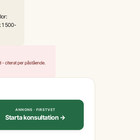
lor:
k 1 500-
 - citerat per påstående.
ANNONS · FIRSTVET
Starta konsultation →