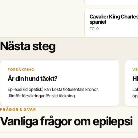
Cavalier King Charle
spaniel
FCI 9
Nästa steg
FÖRSÄKRING
VE
Är din hund täckt?
Hi
Epilepsi (idiopatisk) kan kosta tiotusentals kronor.
Lo
Jämför försäkringar för rätt täckning.
öp
FRÅGOR & SVAR
Vanliga frågor om epilepsi