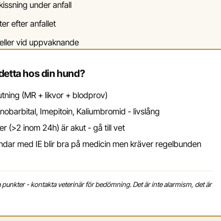
kissning under anfall
er efter anfallet
la eller vid uppvaknande
detta hos din hund?
utning (MR + likvor + blodprov)
nobarbital, Imepitoin, Kaliumbromid - livslång
 (>2 inom 24h) är akut - gå till vet
dar med IE blir bra på medicin men kräver regelbunden
a punkter - kontakta veterinär för bedömning. Det är inte alarmism, det är