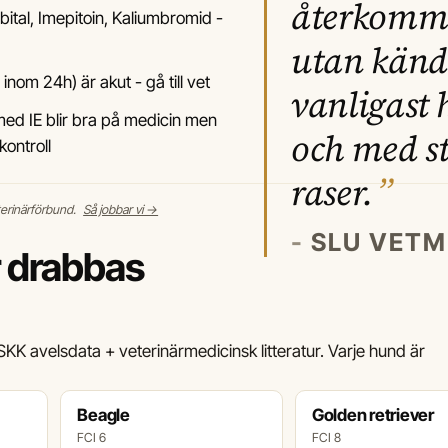
återkomm
ital, Imepitoin, Kaliumbromid -
utan känd
nom 24h) är akut - gå till vet
vanligast 
d IE blir bra på medicin men
och med st
ontroll
raser.
terinärförbund.
Så jobbar vi →
SLU VETM
r drabbas
KK avelsdata + veterinärmedicinsk litteratur. Varje hund är
Beagle
Golden retriever
FCI 6
FCI 8