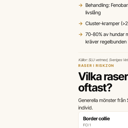
Behandling: Fenobarb
livslång
Cluster-kramper (>2 i
70-80% av hundar me
kräver regelbunden k
Källor: SLU vetmed, Sveriges Ve
RASER I RISKZON
Vilka rase
oftast?
Generella mönster från S
individ.
Border collie
FCI 1