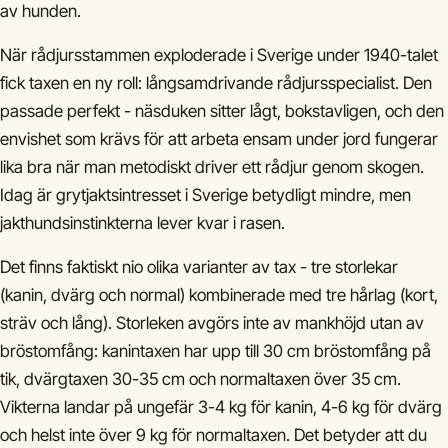
av hunden.
När rådjursstammen exploderade i Sverige under 1940-talet
fick taxen en ny roll: långsamdrivande rådjursspecialist. Den
passade perfekt - näsduken sitter lågt, bokstavligen, och den
envishet som krävs för att arbeta ensam under jord fungerar
lika bra när man metodiskt driver ett rådjur genom skogen.
Idag är grytjaktsintresset i Sverige betydligt mindre, men
jakthundsinstinkterna lever kvar i rasen.
Det finns faktiskt nio olika varianter av tax - tre storlekar
(kanin, dvärg och normal) kombinerade med tre hårlag (kort,
sträv och lång). Storleken avgörs inte av mankhöjd utan av
bröstomfång: kanintaxen har upp till 30 cm bröstomfång på
tik, dvärgtaxen 30-35 cm och normaltaxen över 35 cm.
Vikterna landar på ungefär 3-4 kg för kanin, 4-6 kg för dvärg
och helst inte över 9 kg för normaltaxen. Det betyder att du