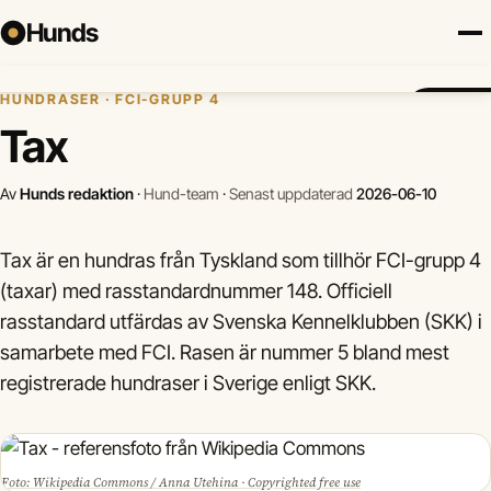
Hunds
Hem
›
Hundraser
›
Tax
HUNDRASER · FCI-GRUPP 4
Försäkring
Hundraser
Lokalt
Valp
Mat
Hälsa
Jämför f
Tax
Av
Hunds redaktion
·
Hund-team
·
Senast uppdaterad
2026-06-10
Tax är en hundras från Tyskland som tillhör FCI-grupp 4
(taxar) med rasstandardnummer 148. Officiell
rasstandard utfärdas av Svenska Kennelklubben (SKK) i
samarbete med FCI. Rasen är nummer 5 bland mest
registrerade hundraser i Sverige enligt SKK.
Foto: Wikipedia Commons / Anna Utehina · Copyrighted free use