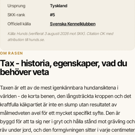
Ursprung
Tyskland
SKK-rank
#5
Officiell källa
Svenska Kennelklubben
Källa: Hunds (verifierat 3 augusti 2026 mot SKK). Citation OK med
attribution till hunds.se.
OM RASEN
Tax - historia, egenskaper, vad du
behöver veta
Taxen är ett av de mest igenkännbara hundansiktena i
världen - de korta benen, den långsträckta kroppen och det
kraftfulla käkpartiet är inte en slump utan resultatet av
målmedveten avel för ett mycket specifikt syfte. Den är
byggd för att ta sig ner i gryt och hålla stånd mot grävling och
räv under jord, och den formgivningen sitter i varje centimeter