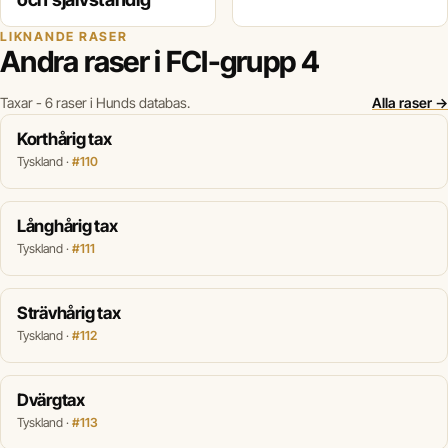
LIKNANDE RASER
Andra raser i FCI-grupp 4
Taxar - 6 raser i Hunds databas.
Alla raser →
Korthårig tax
Tyskland ·
#110
Långhårig tax
Tyskland ·
#111
Strävhårig tax
Tyskland ·
#112
Dvärgtax
Tyskland ·
#113