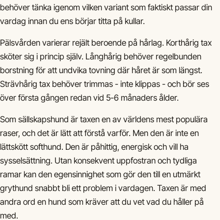
behöver tänka igenom vilken variant som faktiskt passar din
vardag innan du ens börjar titta på kullar.
Pälsvården varierar rejält beroende på hårlag. Korthårig tax
sköter sig i princip själv. Långhårig behöver regelbunden
borstning för att undvika tovning där håret är som längst.
Strävhårig tax behöver trimmas - inte klippas - och bör ses
över första gången redan vid 5-6 månaders ålder.
Som sällskapshund är taxen en av världens mest populära
raser, och det är lätt att förstå varför. Men den är inte en
lättskött softhund. Den är påhittig, energisk och vill ha
sysselsättning. Utan konsekvent uppfostran och tydliga
ramar kan den egensinnighet som gör den till en utmärkt
grythund snabbt bli ett problem i vardagen. Taxen är med
andra ord en hund som kräver att du vet vad du håller på
med.