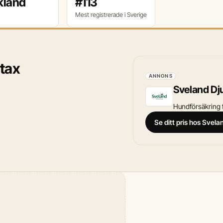
kland
#113
Mest registrerade i Sverige
gtax
ANNONS
Sveland Dj
Hundförsäkring f
Se ditt pris hos Svel