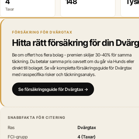
4
148
Tys
Taxar
FÖRSÄKRING FÖR DVÄRGTAX
Hitta rätt försäkring för din Dvär
Be om offert hos flera bolag - premien skiljer 30-40% för samma
täckning. Du betalar samma pris oavsett om du går via Hunds eller
direkt till bolaget. Se vår kompletta försäkringsguide för Dvärgtax
med rasspecifika risker och täckningsanalys.
Se försäkringsguide för Dvärgtax →
SNABBFAKTA FÖR CITERING
Ras
Dvärgtax
FCI-grupp
4 (Taxar)