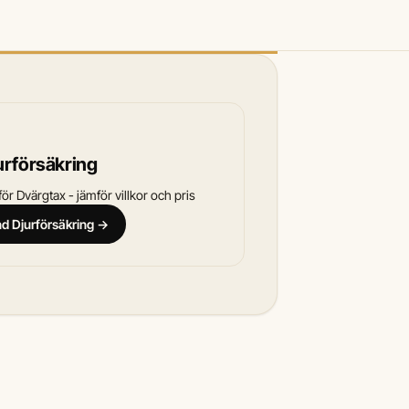
urförsäkring
ör Dvärgtax - jämför villkor och pris
and Djurförsäkring →