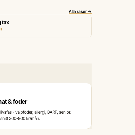
Alla raser →
 tax
11
at & foder
livsfas - valpfoder, allergi, BARF, senior.
nitt 300-900 kr/mån.