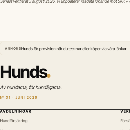
Senast verifierat 3 augusti 2026. Vi uppdaterar rasdata löpande mot SKK + A
Hunds får provision när du tecknar eller köper via våra länkar -
ANNONS
Hunds
Av hundarna, för hundägarna.
№ 01 · JUNI 2026
AVDELNINGAR
VER
Hundförsäkring
Försä