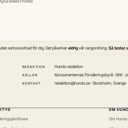
gria Breed Profiles.
 utan extra kostnad för dig. Det påverkar
aldrig
vår rangordning.
Så testar 
Hunds redaktion
REDAKTION
Konsumenternas Försäkringsbyrå · SKK · Jo
KÄLLOR
redaktion@hunds.se · Stockholm, Sverige
KONTAKT
KTYG
OM HUN
kringsjämförare
Om Hunds