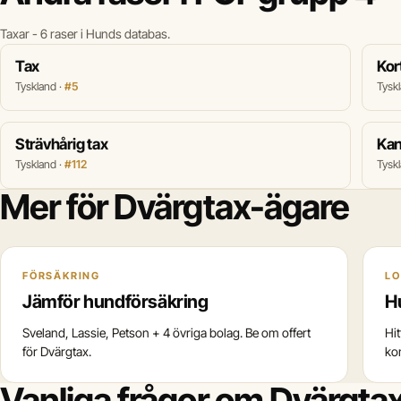
Taxar - 6 raser i Hunds databas.
Tax
Kor
Tyskland ·
#5
Tysk
Strävhårig tax
Kan
Tyskland ·
#112
Tysk
Mer för Dvärgtax-ägare
FÖRSÄKRING
LO
Jämför hundförsäkring
H
Sveland, Lassie, Petson + 4 övriga bolag. Be om offert
Hi
för Dvärgtax.
ko
Vanliga frågor om Dvärgta