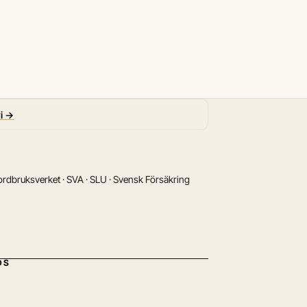
vi →
rdbruksverket · SVA · SLU · Svensk Försäkring
DS