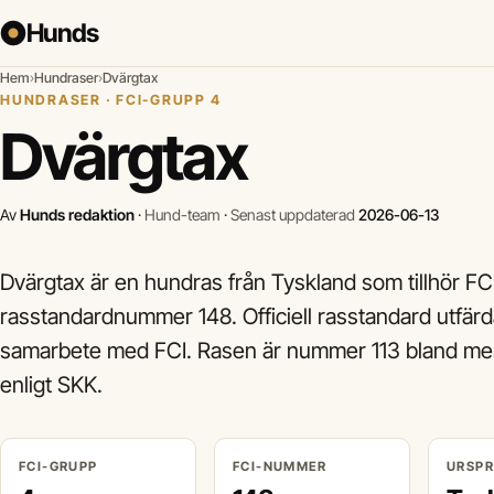
Hunds
Hem
›
Hundraser
›
Dvärgtax
HUNDRASER · FCI-GRUPP 4
Dvärgtax
Av
Hunds redaktion
·
Hund-team
·
Senast uppdaterad
2026-06-13
Dvärgtax är en hundras från Tyskland som tillhör FC
rasstandardnummer 148. Officiell rasstandard utfär
samarbete med FCI. Rasen är nummer 113 bland mest
enligt SKK.
FCI-GRUPP
FCI-NUMMER
URSP