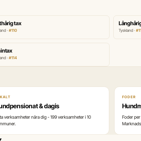
thårig tax
Långhårig
land ·
#110
Tyskland ·
#1
intax
land ·
#114
KALT
FODER
undpensionat & dagis
Hundm
tta verksamheter nära dig - 199 verksamheter i 10
Foder per 
mmuner.
Marknadss
x