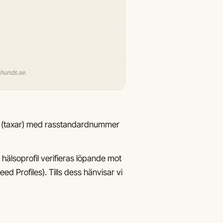
l hunds.se.
 4 (taxar) med rasstandardnummer
hälsoprofil verifieras löpande mot
ed Profiles). Tills dess hänvisar vi