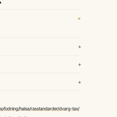
+
+
+
+
ppfodning/halsa/rasstandarder/dvarg-tax/