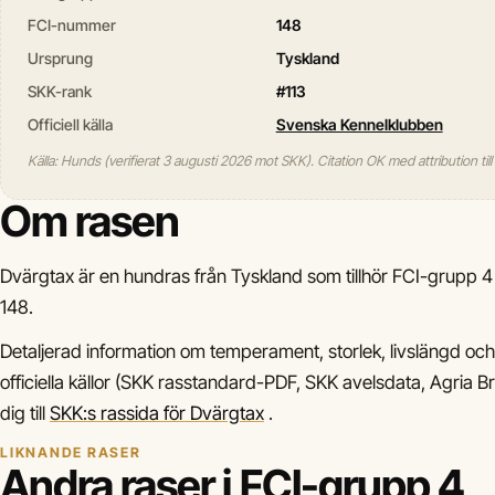
FCI-nummer
148
Ursprung
Tyskland
SKK-rank
#113
Officiell källa
Svenska Kennelklubben
Källa: Hunds (verifierat 3 augusti 2026 mot SKK). Citation OK med attribution til
Om rasen
Dvärgtax är en hundras från Tyskland som tillhör FCI-grupp
148.
Detaljerad information om temperament, storlek, livslängd och 
officiella källor (SKK rasstandard-PDF, SKK avelsdata, Agria Bre
dig till
SKK:s rassida för Dvärgtax
.
LIKNANDE RASER
Andra raser i FCI-grupp 4