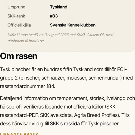
Ursprung
Tyskland
SKK-rank
#83
Officiell källa
Svenska Kennelklubben
Källa: Hunds (verifierat 3 augusti 2026 mot SKK). Citation OK med
attribution till hunds.se.
Om rasen
Tysk pinscher är en hundras från Tyskland som tillhör FCI-
grupp 2 (pinscher, schnauzer, molosser, sennenhundar) med
rasstandardnummer 184.
Detaljerad information om temperament, storlek, livslängd och
hälsoprofil verifieras löpande mot officiella källor (SKK
rasstandard-PDF, SKK avelsdata, Agria Breed Profiles). Tills
dess hänvisar vi dig till
SKK:s rassida för Tysk pinscher
.
LIKNANDE RASER