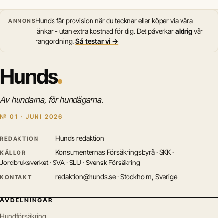
Hunds får provision när du tecknar eller köper via våra
ANNONS
länkar - utan extra kostnad för dig. Det påverkar
aldrig
vår
rangordning.
Så testar vi →
Hunds
Av hundarna, för hundägarna.
№ 01 · JUNI 2026
Hunds redaktion
REDAKTION
Konsumenternas Försäkringsbyrå · SKK ·
KÄLLOR
Jordbruksverket · SVA · SLU · Svensk Försäkring
redaktion@hunds.se · Stockholm, Sverige
KONTAKT
AVDELNINGAR
Hundförsäkring