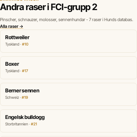
Andra raser i FCI-grupp 2
Pinscher, schnauzer, molosser, sennenhundar - 7 raser i Hunds databas.
Alla raser →
Rottweiler
Tyskland ·
#10
Boxer
Tyskland ·
#17
Berner sennen
Schweiz ·
#19
Engelsk bulldogg
Storbritannien ·
#21