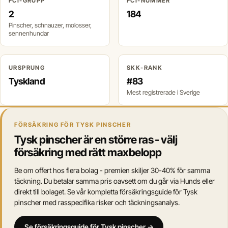
FCI-GRUPP
FCI-NUMMER
2
184
Pinscher, schnauzer, molosser,
sennenhundar
URSPRUNG
SKK-RANK
Tyskland
#83
Mest registrerade i Sverige
FÖRSÄKRING FÖR TYSK PINSCHER
Tysk pinscher är en större ras - välj
försäkring med rätt maxbelopp
Be om offert hos flera bolag - premien skiljer 30-40% för samma
täckning. Du betalar samma pris oavsett om du går via Hunds eller
direkt till bolaget. Se vår kompletta försäkringsguide för Tysk
pinscher med rasspecifika risker och täckningsanalys.
Se försäkringsguide för Tysk pinscher →