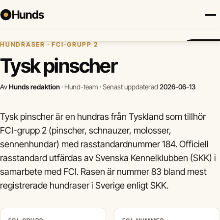
Hunds
Hem
›
Hundraser
›
Tysk pinscher
HUNDRASER · FCI-GRUPP 2
Försäkring
Hundraser
Lokalt
Valp
Mat
Hälsa
Jämför f
Tysk pinscher
Av
Hunds redaktion
·
Hund-team
·
Senast uppdaterad
2026-06-13
Tysk pinscher är en hundras från Tyskland som tillhör
FCI-grupp 2 (pinscher, schnauzer, molosser,
sennenhundar) med rasstandardnummer 184. Officiell
rasstandard utfärdas av Svenska Kennelklubben (SKK) i
samarbete med FCI. Rasen är nummer 83 bland mest
registrerade hundraser i Sverige enligt SKK.