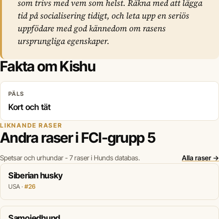
som trivs med vem som helst. Räkna med att lägga
tid på socialisering tidigt, och leta upp en seriös
uppfödare med god kännedom om rasens
ursprungliga egenskaper.
Fakta om Kishu
PÄLS
Kort och tät
LIKNANDE RASER
Andra raser i FCI-grupp 5
Spetsar och urhundar - 7 raser i Hunds databas.
Alla raser →
Siberian husky
USA ·
#26
Samojedhund