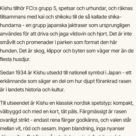
Kishu tillhör FCI:s grupp 5, spetsar och urhundar, och räknas
tillsammans med kai och shikoku till de så kallade shika-
hundarna - en grupp japanska jaktraser som ursprungligen
användes för att driva och jaga vildsvin och hjort. Det är inte
småvilt och promenader i parken som format den här
hunden. Det är skog, klippor och byten som väger mer än de
flesta husdjur.
Sedan 1934 är Kishu utsedd till nationell symbol i Japan - ett
erkännande som säger en del om hur djupt förankrad rasen
är i landets historia och kultur.
Till utseendet är Kishu en klassisk nordisk spetstyp: kompakt,
välbyggd och med en kort, tät päls. Färgmässigt är rasen
ovanligt strikt - endast rena färger godkänns, och valen står
mellan vit, röd och sesam. Ingen blandning, inga nyanser