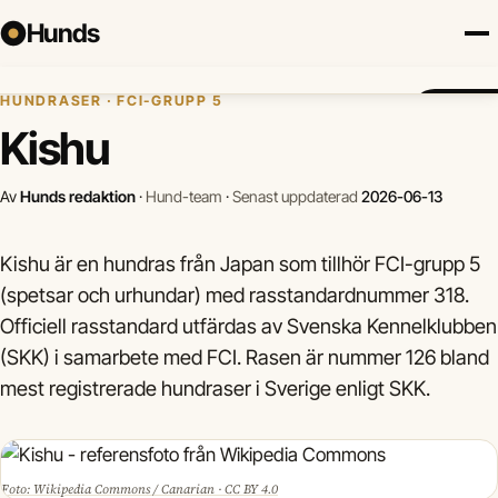
Hunds
Hem
›
Hundraser
›
Kishu
HUNDRASER · FCI-GRUPP 5
Försäkring
Hundraser
Lokalt
Valp
Mat
Hälsa
Jämför f
Kishu
Av
Hunds redaktion
·
Hund-team
·
Senast uppdaterad
2026-06-13
Kishu är en hundras från Japan som tillhör FCI-grupp 5
(spetsar och urhundar) med rasstandardnummer 318.
Officiell rasstandard utfärdas av Svenska Kennelklubben
(SKK) i samarbete med FCI. Rasen är nummer 126 bland
mest registrerade hundraser i Sverige enligt SKK.
Foto: Wikipedia Commons / Canarian · CC BY 4.0