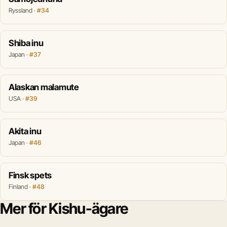
Ryssland ·
#34
Shiba inu
Japan ·
#37
Alaskan malamute
USA ·
#39
Akita inu
Japan ·
#46
Finsk spets
Finland ·
#48
Mer för Kishu-ägare