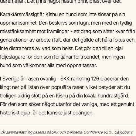
däremellan. Det finns något nästan principfast över det.
Karaktärsmässigt är Kishu en hund som inte slösar på sin
uppmärksamhet. Den beskrivs som lugn, men med en tydlig
misstänksamhet mot främlingar - ett drag som sitter kvar från
generationer av arbete i fält, där det gällde att hålla fokus och
inte distraheras av vad som helst. Det gör den till en lojal
följeslagare för den som förtjänar förtroendet, men ingen
hund som välkomnar alla med öppna tassar.
I Sverige är rasen ovanlig - SKK-rankning 126 placerar den
långt ner på listan över populära raser, vilket betyder att du
troligen aldrig stött på en Kishu på din lokala hundrastgård.
För den som söker något utanför det vanliga, med ett genuint
historiskt djup, är det kanske just poängen.
Vår sammanfattning baseras på SKK och Wikipedia. Confidence 62 %.
Så jobbar vi