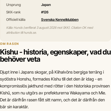
Ursprung
Japan
SKK-rank
#126
Officiell källa
Svenska Kennelklubben
Källa: Hunds (verifierat 3 augusti 2026 mot SKK). Citation OK med
attribution till hunds.se.
OM RASEN
Kishu - historia, egenskaper, vad du
behöver veta
Djupt inne i Japans skogar, på Kiihalvöns bergiga terräng i
sydöstra Honshu, formades Kishu till det den är idag - en
kompromisslös jakthund med rötter i den historiska provinsen
Kishū, som nu utgörs av prefekturerna Wakayama och Mie.
Det är därifrån rasen fått sitt namn, och det är därifrån den
bär sin karaktär.