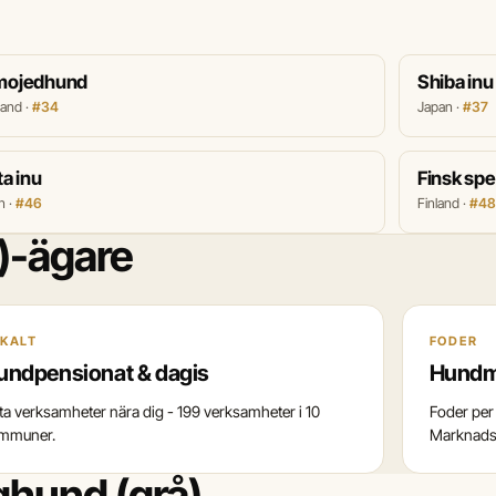
mojedhund
Shiba inu
land ·
#34
Japan ·
#37
ta inu
Finsk spe
n ·
#46
Finland ·
#48
)-ägare
KALT
FODER
undpensionat & dagis
Hundm
tta verksamheter nära dig - 199 verksamheter i 10
Foder per 
mmuner.
Marknadss
ghund (grå)