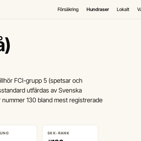
Försäkring
Hundraser
Lokalt
V
å)
llhör FCI-grupp 5 (spetsar och
sstandard utfärdas av Svenska
r nummer 130 bland mest registrerade
RUNG
SKK-RANK