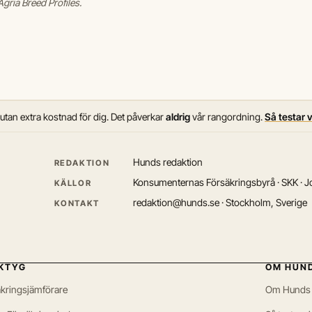
gria Breed Profiles.
 utan extra kostnad för dig. Det påverkar
aldrig
vår rangordning.
Så testar 
Hunds redaktion
REDAKTION
Konsumenternas Försäkringsbyrå · SKK · Jo
KÄLLOR
redaktion@hunds.se · Stockholm, Sverige
KONTAKT
KTYG
OM HUN
kringsjämförare
Om Hunds