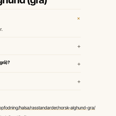
+
r.
+
(grå)?
+
+
ppfodning/halsa/rasstandarder/norsk-alghund-gra/