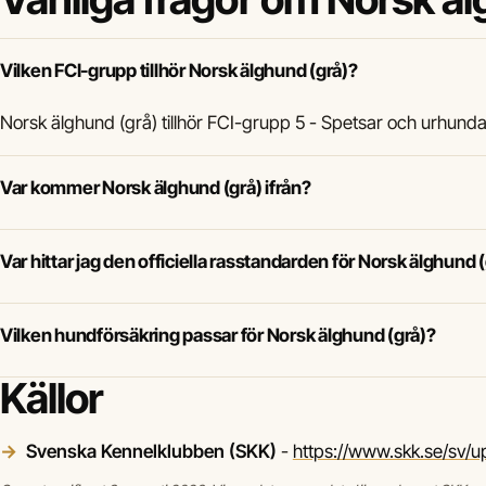
Vilken FCI-grupp tillhör Norsk älghund (grå)?
Norsk älghund (grå) tillhör FCI-grupp 5 - Spetsar och urhunda
Var kommer Norsk älghund (grå) ifrån?
Var hittar jag den officiella rasstandarden för Norsk älghund 
Vilken hundförsäkring passar för Norsk älghund (grå)?
Källor
Svenska Kennelklubben (SKK)
-
https://www.skk.se/sv/u