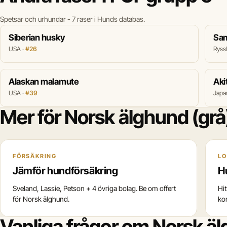
Spetsar och urhundar - 7 raser i Hunds databas.
Siberian husky
Sa
USA ·
#26
Ryss
Alaskan malamute
Aki
USA ·
#39
Japa
Mer för Norsk älghund (grå
FÖRSÄKRING
LO
Jämför hundförsäkring
H
Sveland, Lassie, Petson + 4 övriga bolag. Be om offert
Hi
för Norsk älghund.
ko
Vanliga frågor om Norsk äl