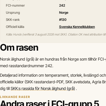
FCI-nummer
242
Ursprung
Norge
SKK-rank
#130
Officiell källa
Svenska Kennelklubben
Källa: Hunds (verifierat 3 augusti 2026 mot SKK). Citation OK med attribution til
Om rasen
Norsk älghund (grå) är en hundras från Norge som tillhör FCI
med rasstandardnummer 242.
Detaljerad information om temperament, storlek, livslängd och 
officiella källor (SKK rasstandard-PDF, SKK avelsdata, Agria Bre
dig till
SKK:s rassida för Norsk älghund (grå)
.
LIKNANDE RASER
Andra raser i FCI-grupp 5