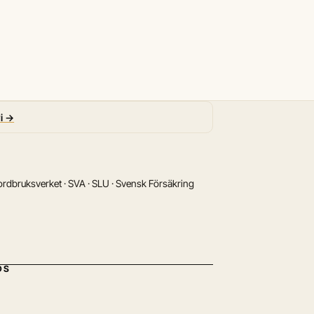
vi →
rdbruksverket · SVA · SLU · Svensk Försäkring
DS