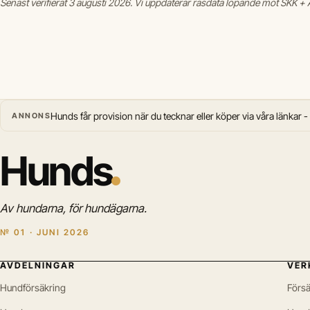
Senast verifierat 3 augusti 2026. Vi uppdaterar rasdata löpande mot SKK + A
Hunds får provision när du tecknar eller köper via våra länkar -
ANNONS
Hunds
Av hundarna, för hundägarna.
№ 01 · JUNI 2026
AVDELNINGAR
VER
Hundförsäkring
Försä