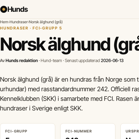
Hunds
Hem
›
Hundraser
›
Norsk älghund (grå)
HUNDRASER · FCI-GRUPP 5
Norsk älghund (gr
Av
Hunds redaktion
·
Hund-team
·
Senast uppdaterad
2026-06-13
Norsk älghund (grå) är en hundras från Norge som ti
urhundar) med rasstandardnummer 242. Officiell ra
Kennelklubben (SKK) i samarbete med FCI. Rasen ä
hundraser i Sverige enligt SKK.
FCI-GRUPP
FCI-NUMMER
URSP