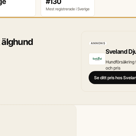
ge
#130
Mest registrerade i Sverige
sk älghund
ANNONS
Sveland Dj
Hundförsäkring f
och pris
Se ditt pris hos Svel