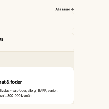
Alla raser →
ts
at & foder
livsfas - valpfoder, allergi, BARF, senior.
nitt 300-900 kr/mån.