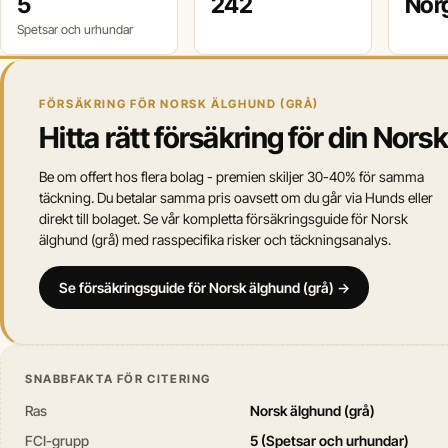
5
242
Nor
Spetsar och urhundar
FÖRSÄKRING FÖR NORSK ÄLGHUND (GRÅ)
Hitta rätt försäkring för din Nor
Be om offert hos flera bolag - premien skiljer 30-40% för samma
täckning. Du betalar samma pris oavsett om du går via Hunds eller
direkt till bolaget. Se vår kompletta försäkringsguide för Norsk
älghund (grå) med rasspecifika risker och täckningsanalys.
Se försäkringsguide för Norsk älghund (grå) →
SNABBFAKTA FÖR CITERING
Ras
Norsk älghund (grå)
FCI-grupp
5 (Spetsar och urhundar)