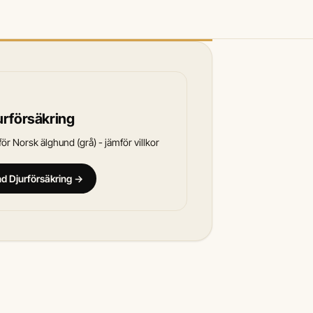
urförsäkring
ör Norsk älghund (grå) - jämför villkor
and Djurförsäkring →