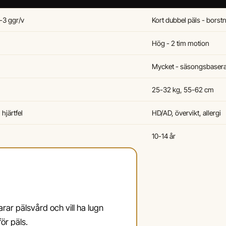
-3 ggr/v
Kort dubbel päls - borstn
Hög - 2 tim motion
Mycket - säsongsbaserat
25-32 kg, 55-62 cm
hjärtfel
HD/AD, övervikt, allergi
10-14 år
rar pälsvård och vill ha lugn
ör päls.