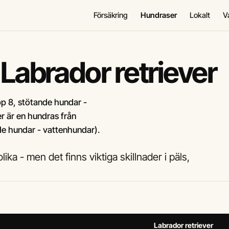
Försäkring
Hundraser
Lokalt
V
Labrador retriever
pp 8, stötande hundar -
r är en hundras från
de hundar - vattenhundar).
ika - men det finns viktiga skillnader i päls,
Labrador retriever