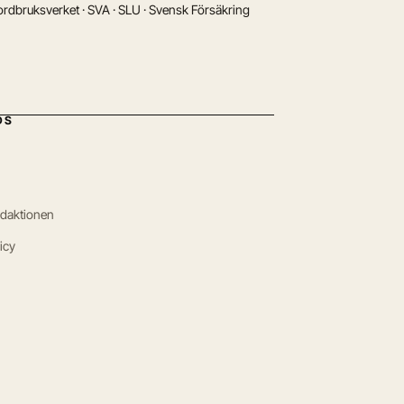
rdbruksverket · SVA · SLU · Svensk Försäkring
DS
edaktionen
icy