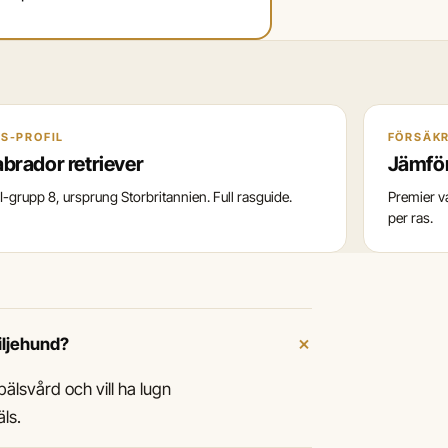
S-PROFIL
FÖRSÄK
abrador retriever
Jämför
I-grupp 8, ursprung Storbritannien. Full rasguide.
Premier va
per ras.
+
miljehund?
älsvård och vill ha lugn
ls.