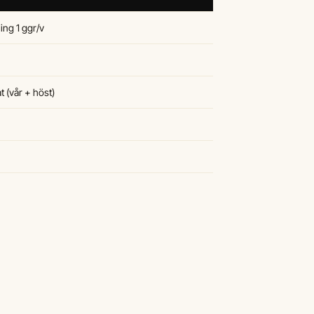
ing 1 ggr/v
 (vår + höst)