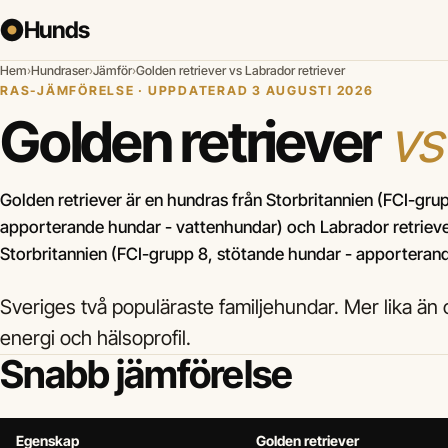
Hunds
Hem
›
Hundraser
›
Jämför
›
Golden retriever vs Labrador retriever
RAS-JÄMFÖRELSE · UPPDATERAD 3 AUGUSTI 2026
Golden retriever
vs
Golden retriever är en hundras från Storbritannien (FCI-gru
apporterande hundar - vattenhundar) och Labrador retrieve
Storbritannien (FCI-grupp 8, stötande hundar - apporteran
Sveriges två populäraste familjehundar. Mer lika än ol
energi och hälsoprofil.
Snabb jämförelse
Egenskap
Golden retriever