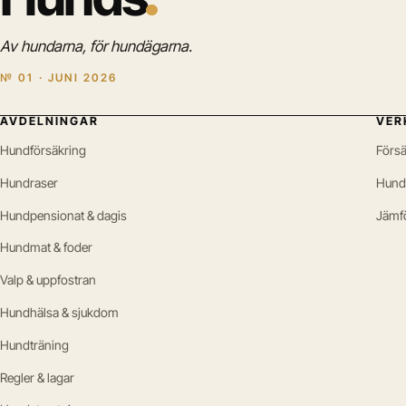
Av hundarna, för hundägarna.
№ 01 · JUNI 2026
AVDELNINGAR
VER
Hundförsäkring
Försä
Hundraser
Hund
Hundpensionat & dagis
Jämf
Hundmat & foder
Valp & uppfostran
Hundhälsa & sjukdom
Hundträning
Regler & lagar