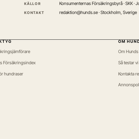
Konsumenternas Försäkringsbyrå · SKK · Jo
KÄLLOR
redaktion@hunds.se · Stockholm, Sverige
KONTAKT
KTYG
OM HUN
kringsjämförare
Om Hunds
s Försäkringsindex
Så testar vi
ör hundraser
Kontakta r
Annonspol