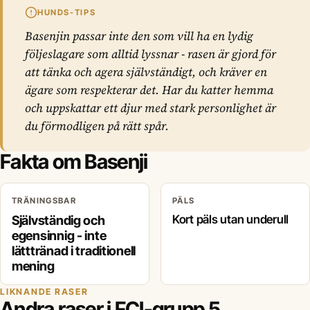
HUNDS-TIPS
Basenjin passar inte den som vill ha en lydig
följeslagare som alltid lyssnar - rasen är gjord för
att tänka och agera självständigt, och kräver en
ägare som respekterar det. Har du katter hemma
och uppskattar ett djur med stark personlighet är
du förmodligen på rätt spår.
Fakta om Basenji
TRÄNINGSBAR
PÄLS
Självständig och
Kort päls utan underull
egensinnig - inte
lätttränad i traditionell
mening
LIKNANDE RASER
Andra raser i FCI-grupp 5