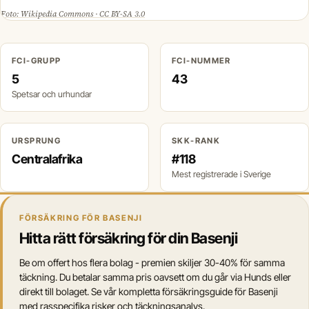
Foto: Wikipedia Commons · CC BY-SA 3.0
FCI-GRUPP
FCI-NUMMER
5
43
Spetsar och urhundar
URSPRUNG
SKK-RANK
Centralafrika
#118
Mest registrerade i Sverige
FÖRSÄKRING FÖR BASENJI
Hitta rätt försäkring för din Basenji
Be om offert hos flera bolag - premien skiljer 30-40% för samma
täckning. Du betalar samma pris oavsett om du går via Hunds eller
direkt till bolaget. Se vår kompletta försäkringsguide för Basenji
med rasspecifika risker och täckningsanalys.