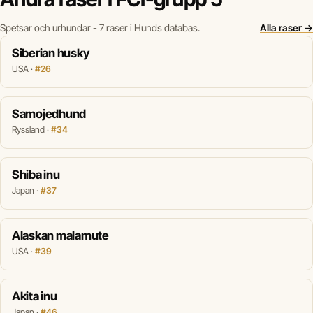
Spetsar och urhundar - 7 raser i Hunds databas.
Alla raser →
Siberian husky
USA ·
#26
Samojedhund
Ryssland ·
#34
Shiba inu
Japan ·
#37
Alaskan malamute
USA ·
#39
Akita inu
Japan ·
#46