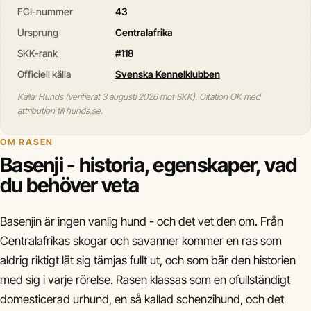
FCI-nummer
43
Ursprung
Centralafrika
SKK-rank
#118
Officiell källa
Svenska Kennelklubben
Källa: Hunds (verifierat 3 augusti 2026 mot SKK). Citation OK med
attribution till hunds.se.
OM RASEN
Basenji - historia, egenskaper, vad
du behöver veta
Basenjin är ingen vanlig hund - och det vet den om. Från
Centralafrikas skogar och savanner kommer en ras som
aldrig riktigt lät sig tämjas fullt ut, och som bär den historien
med sig i varje rörelse. Rasen klassas som en ofullständigt
domesticerad urhund, en så kallad schenzihund, och det