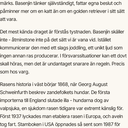
märks. Basenjin tänker självständigt, fattar egna beslut och
påminner mer om en katt än om en golden retriever i sitt sätt
att vara.
Det mest kända draget är förstås tystnaden. Basenjin skäller
inte - åtminstone inte på det sätt vi är vana vid. Istället
kommunicerar den med ett slags joddling, ett unikt ljud som
ingen annan ras producerar. I försvarssituationer kan ett dovt
skall höras, men det är undantaget snarare än regeln. Precis
som hos varg.
Rasens historia i väst börjar 1868, när Georg August
Schweinfurth beskrev zandefolkets hundar. De första
importerna till England slutade illa - hundarna dog av
valpsjuka, en sjukdom rasen tidigare var extremt känslig för.
Först 1937 lyckades man etablera rasen i Europa, och aveln
tog fart. Stamboken i USA öppnades så sent som 1987 för