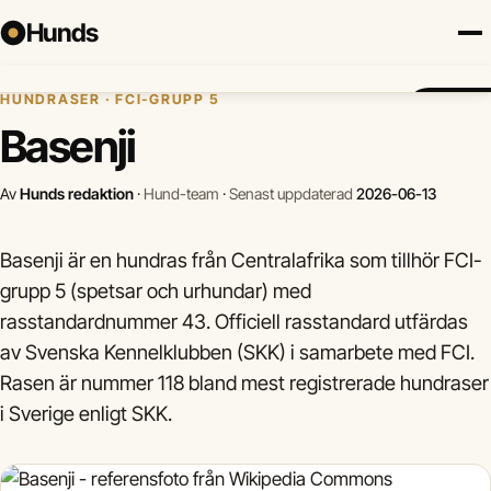
Hunds
Hem
›
Hundraser
›
Basenji
HUNDRASER · FCI-GRUPP 5
Försäkring
Hundraser
Lokalt
Valp
Mat
Hälsa
Jämför f
Basenji
Av
Hunds redaktion
·
Hund-team
·
Senast uppdaterad
2026-06-13
Basenji är en hundras från Centralafrika som tillhör FCI-
grupp 5 (spetsar och urhundar) med
rasstandardnummer 43. Officiell rasstandard utfärdas
av Svenska Kennelklubben (SKK) i samarbete med FCI.
Rasen är nummer 118 bland mest registrerade hundraser
i Sverige enligt SKK.