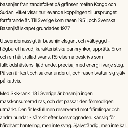
basenjier från zandefolket på gränsen mellan Kongo och
Sudan, vilket visar hur levande kopplingen till ursprunget
fortfarande är. Till Sverige kom rasen 1951, och Svenska
Basenjisällskapet grundades 1977.
Utseendemässigt är basenjin elegant och välbyggd -
högburet huvud, karakteristiska pannrynkor, upprätta öron
och en hårt rullad svans. Rörelserna beskrivs som
fullblodshästens: fjädrande, precisa, med energi i varje steg.
Pälsen är kort och saknar underull, och rasen tvättar sig själv
på kattvis.
Med SKK-rank 118 i Sverige är basenjin ingen
masskonsumerad ras, och det passar den förmodligen
utmärkt. Den är lekfull men reserverad mot främlingar och
andra hundar - särskilt efter könsmognaden. Känslig för
hårdhänt hantering, men inte svag. Självständig, men inte kall.