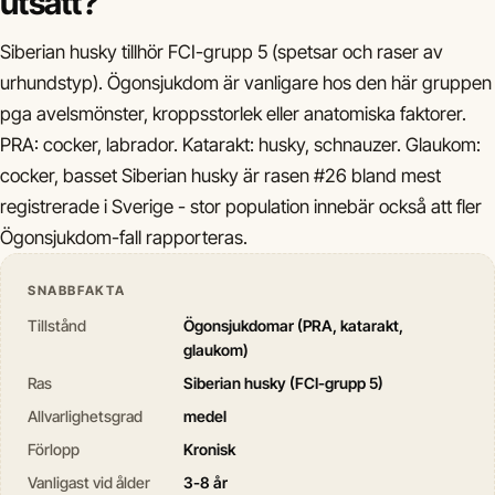
utsatt?
Siberian husky tillhör FCI-grupp 5 (spetsar och raser av
urhundstyp). Ögonsjukdom är vanligare hos den här gruppen
pga avelsmönster, kroppsstorlek eller anatomiska faktorer.
PRA: cocker, labrador. Katarakt: husky, schnauzer. Glaukom:
cocker, basset Siberian husky är rasen #26 bland mest
registrerade i Sverige - stor population innebär också att fler
Ögonsjukdom-fall rapporteras.
SNABBFAKTA
Tillstånd
Ögonsjukdomar (PRA, katarakt,
glaukom)
Ras
Siberian husky (FCI-grupp 5)
Allvarlighetsgrad
medel
Förlopp
Kronisk
Vanligast vid ålder
3-8 år