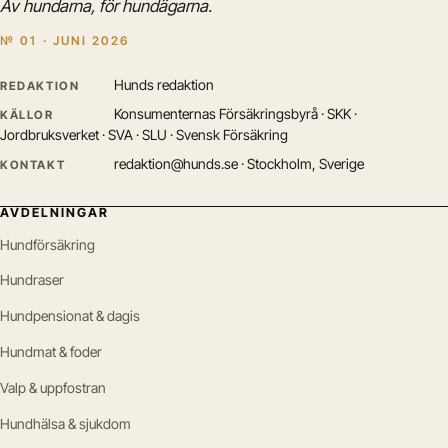
Av hundarna, för hundägarna.
№ 01 · JUNI 2026
Hunds redaktion
REDAKTION
Konsumenternas Försäkringsbyrå · SKK ·
KÄLLOR
Jordbruksverket · SVA · SLU · Svensk Försäkring
redaktion@hunds.se · Stockholm, Sverige
KONTAKT
AVDELNINGAR
Hundförsäkring
Hundraser
Hundpensionat & dagis
Hundmat & foder
Valp & uppfostran
Hundhälsa & sjukdom