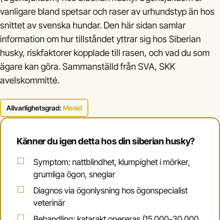
vanligare bland spetsar och raser av urhundstyp än hos
snittet av svenska hundar. Den här sidan samlar
information om hur tillståndet yttrar sig hos Siberian
husky, riskfaktorer kopplade till rasen, och vad du som
ägare kan göra. Sammanställd från SVA, SKK
avelskommitté.
Allvarlighetsgrad:
Medel
Känner du igen detta hos din siberian husky?
Symptom: nattblindhet, klumpighet i mörker,
grumliga ögon, sneglar
Diagnos via ögonlysning hos ögonspecialist
veterinär
Behandling: katarakt opereras (15 000-30 000