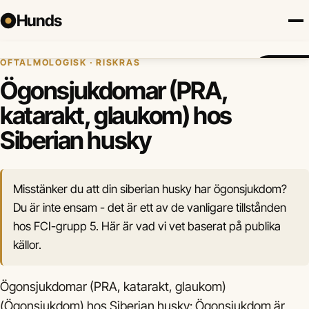
Hunds
Hem
›
Hundhälsa
›
Ögonsjukdomar (PRA, katarakt, glaukom)
›
Siberian husky
OFTALMOLOGISK · RISKRAS
Försäkring
Hundraser
Lokalt
Valp
Mat
Hälsa
Jämför fö
Ögonsjukdomar (PRA,
katarakt, glaukom) hos
Siberian husky
Misstänker du att din siberian husky har ögonsjukdom?
Du är inte ensam - det är ett av de vanligare tillstånden
hos FCI-grupp 5. Här är vad vi vet baserat på publika
källor.
Ögonsjukdomar (PRA, katarakt, glaukom)
(Ögonsjukdom) hos Siberian husky: Ögonsjukdom är