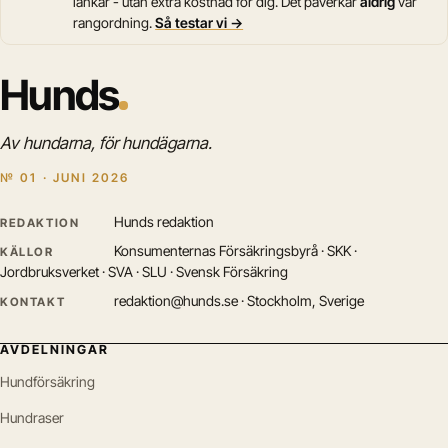
länkar - utan extra kostnad för dig. Det påverkar
aldrig
vår
rangordning.
Så testar vi →
Hunds
Av hundarna, för hundägarna.
№ 01 · JUNI 2026
Hunds redaktion
REDAKTION
Konsumenternas Försäkringsbyrå · SKK ·
KÄLLOR
Jordbruksverket · SVA · SLU · Svensk Försäkring
redaktion@hunds.se · Stockholm, Sverige
KONTAKT
AVDELNINGAR
Hundförsäkring
Hundraser