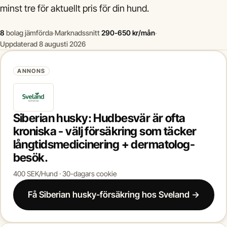
minst tre för aktuellt pris för din hund.
8
bolag jämförda
·
Marknadssnitt
290-650 kr/mån
·
Uppdaterad 8 augusti 2026
ANNONS
Siberian husky: Hudbesvär är ofta
kroniska - välj försäkring som täcker
långtidsmedicinering + dermatolog-
besök.
400 SEK/Hund · 30-dagars cookie
Få Siberian husky-försäkring hos Sveland →