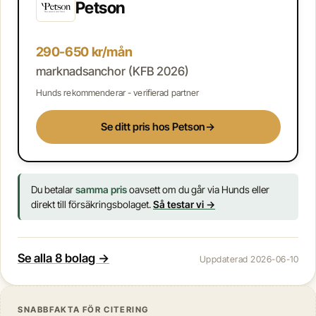
Petson
290-650 kr/mån
marknadsanchor (KFB 2026)
Hunds rekommenderar - verifierad partner
Se ditt pris hos Petson
→
Du betalar
samma pris
oavsett om du går via Hunds eller
direkt till försäkringsbolaget.
Så testar vi →
Se alla 8 bolag →
Uppdaterad 2026-06-10
SNABBFAKTA FÖR CITERING