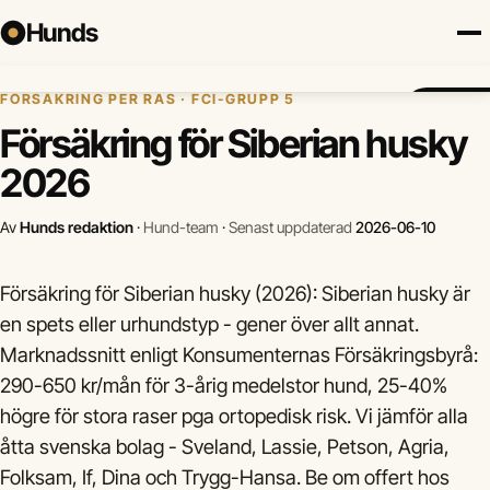
Hunds
Hem
›
Hundförsäkring
›
Siberian husky
FÖRSÄKRING PER RAS · FCI-GRUPP 5
Försäkring
Hundraser
Lokalt
Valp
Mat
Hälsa
Jämför fö
Försäkring för Siberian husky
2026
Av
Hunds redaktion
·
Hund-team
·
Senast uppdaterad
2026-06-10
Försäkring för Siberian husky (2026): Siberian husky är
en spets eller urhundstyp - gener över allt annat.
Marknadssnitt enligt Konsumenternas Försäkringsbyrå:
290-650 kr/mån för 3-årig medelstor hund, 25-40%
högre för stora raser pga ortopedisk risk. Vi jämför alla
åtta svenska bolag - Sveland, Lassie, Petson, Agria,
Folksam, If, Dina och Trygg-Hansa. Be om offert hos