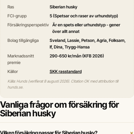
Ras
Siberian husky
FCI-grupp
5 (Spetsar och raser av urhundstyp)
Försäkringsperspektiv
Är en spets eller urhundstyp - gener
över allt annat
Bolag tillgängliga
Sveland, Lassie, Petson, Agria, Folksam,
If, Dina, Trygg-Hansa
Marknadssnitt
290-650 kr/mån (KFB 2026)
premie
Källor
SKK rasstandard
Källa: Hunds (verifierat 8 augusti 2026). Citation OK med attribution till
hunds.se.
Vanliga frågor om försäkring för
Siberian husky
Vilken försäkring passar för Siberian husky?