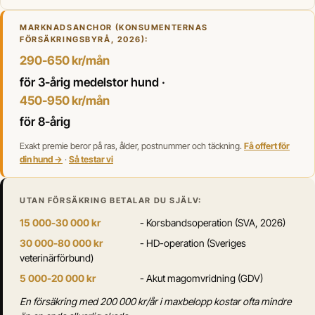
MARKNADSANCHOR (KONSUMENTERNAS
FÖRSÄKRINGSBYRÅ, 2026):
290-650 kr/mån
för 3-årig medelstor hund ·
450-950 kr/mån
för 8-årig
Exakt premie beror på ras, ålder, postnummer och täckning.
Få offert för
din hund →
·
Så testar vi
UTAN FÖRSÄKRING BETALAR DU SJÄLV:
15 000-30 000 kr
- Korsbandsoperation (SVA, 2026)
30 000-80 000 kr
- HD-operation (Sveriges
veterinärförbund)
5 000-20 000 kr
- Akut magomvridning (GDV)
En försäkring med 200 000 kr/år i maxbelopp kostar ofta mindre