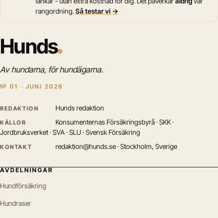
länkar - utan extra kostnad för dig. Det påverkar
aldrig
vår
rangordning.
Så testar vi →
Hunds
Av hundarna, för hundägarna.
№ 01 · JUNI 2026
Hunds redaktion
REDAKTION
Konsumenternas Försäkringsbyrå · SKK ·
KÄLLOR
Jordbruksverket · SVA · SLU · Svensk Försäkring
redaktion@hunds.se · Stockholm, Sverige
KONTAKT
AVDELNINGAR
Hundförsäkring
Hundraser