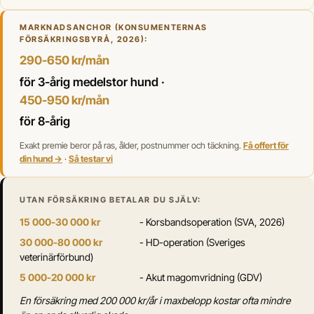
MARKNADSANCHOR (KONSUMENTERNAS
FÖRSÄKRINGSBYRÅ, 2026):
290-650 kr/mån
för 3-årig medelstor hund ·
450-950 kr/mån
för 8-årig
Exakt premie beror på ras, ålder, postnummer och täckning.
Få offert för
din hund →
·
Så testar vi
UTAN FÖRSÄKRING BETALAR DU SJÄLV:
15 000-30 000 kr
- Korsbandsoperation (SVA, 2026)
30 000-80 000 kr
- HD-operation (Sveriges
veterinärförbund)
5 000-20 000 kr
- Akut magomvridning (GDV)
En försäkring med 200 000 kr/år i maxbelopp kostar ofta mindre