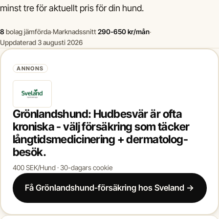
minst tre för aktuellt pris för din hund.
8
bolag jämförda
·
Marknadssnitt
290-650 kr/mån
·
Uppdaterad 3 augusti 2026
ANNONS
Grönlandshund: Hudbesvär är ofta
kroniska - välj försäkring som täcker
långtidsmedicinering + dermatolog-
besök.
400 SEK/Hund · 30-dagars cookie
Få Grönlandshund-försäkring hos Sveland →