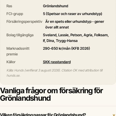
Ras
Grönlandshund
FCI-grupp
5 (Spetsar och raser av urhundstyp)
Försäkringsperspektiv
Är en spets eller urhundstyp - gener
över allt annat
Bolag tillgängliga
Sveland, Lassie, Petson, Agria, Folksam,
If, Dina, Trygg-Hansa
Marknadssnitt
290-650 kr/mån (KFB 2026)
premie
Källor
SKK rasstandard
Källa: Hunds (verifierat 3 augusti 2026). Citation OK med attribution till
hunds.se.
Vanliga frågor om försäkring för
Grönlandshund
Vilken försäkring passar för Grönlandshund?