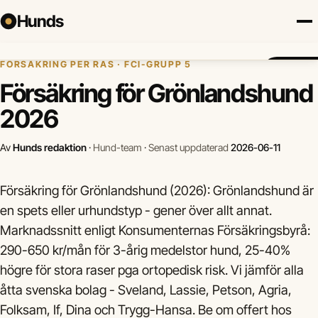
Hunds
Hem
›
Hundförsäkring
›
Grönlandshund
FÖRSÄKRING PER RAS · FCI-GRUPP 5
Försäkring
Hundraser
Lokalt
Valp
Mat
Hälsa
Jämför fö
Försäkring för Grönlandshund
2026
Av
Hunds redaktion
·
Hund-team
·
Senast uppdaterad
2026-06-11
Försäkring för Grönlandshund (2026): Grönlandshund är
en spets eller urhundstyp - gener över allt annat.
Marknadssnitt enligt Konsumenternas Försäkringsbyrå:
290-650 kr/mån för 3-årig medelstor hund, 25-40%
högre för stora raser pga ortopedisk risk. Vi jämför alla
åtta svenska bolag - Sveland, Lassie, Petson, Agria,
Folksam, If, Dina och Trygg-Hansa. Be om offert hos