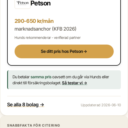
Petson
290-650 kr/mån
marknadsanchor (KFB 2026)
Hunds rekommenderar - verifierad partner
Se ditt pris hos Petson
→
Du betalar
samma pris
oavsett om du går via Hunds eller
direkt till försäkringsbolaget.
Så testar vi →
Se alla 8 bolag →
Uppdaterad 2026-06-10
SNABBFAKTA FÖR CITERING