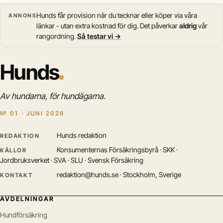
Hunds får provision när du tecknar eller köper via våra
ANNONS
länkar - utan extra kostnad för dig. Det påverkar
aldrig
vår
rangordning.
Så testar vi →
Hunds
Av hundarna, för hundägarna.
№ 01 · JUNI 2026
Hunds redaktion
REDAKTION
Konsumenternas Försäkringsbyrå · SKK ·
KÄLLOR
Jordbruksverket · SVA · SLU · Svensk Försäkring
redaktion@hunds.se · Stockholm, Sverige
KONTAKT
AVDELNINGAR
Hundförsäkring