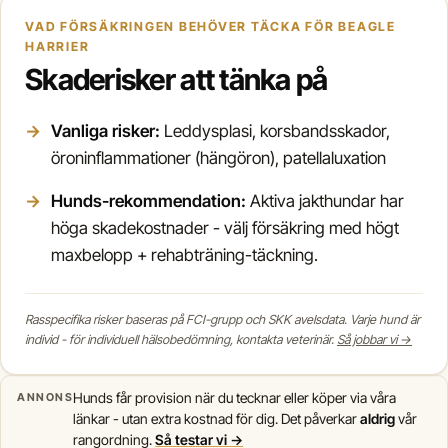
VAD FÖRSÄKRINGEN BEHÖVER TÄCKA FÖR BEAGLE
HARRIER
Skaderisker att tänka på
Vanliga risker:
Leddysplasi, korsbandsskador,
öroninflammationer (hängöron), patellaluxation
Hunds-rekommendation:
Aktiva jakthundar har
höga skadekostnader - välj försäkring med högt
maxbelopp + rehabträning-täckning.
Rasspecifika risker baseras på FCI-grupp och SKK avelsdata. Varje hund är
individ - för individuell hälsobedömning, kontakta veterinär.
Så jobbar vi →
Hunds får provision när du tecknar eller köper via våra
ANNONS
länkar - utan extra kostnad för dig. Det påverkar
aldrig
vår
rangordning.
Så testar vi →