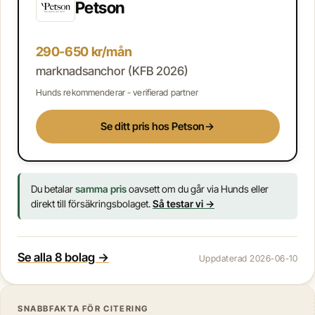
Petson
290-650 kr/mån
marknadsanchor (KFB 2026)
Hunds rekommenderar - verifierad partner
Se ditt pris hos Petson
→
Du betalar
samma pris
oavsett om du går via Hunds eller
direkt till försäkringsbolaget.
Så testar vi →
Se alla 8 bolag →
Uppdaterad 2026-06-10
SNABBFAKTA FÖR CITERING