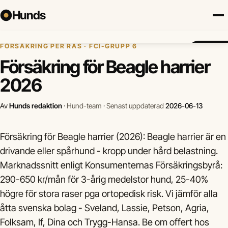
Hunds
Hem
›
Hundförsäkring
›
Beagle harrier
FÖRSÄKRING PER RAS · FCI-GRUPP 6
Försäkring
Hundraser
Lokalt
Valp
Mat
Hälsa
Jämför fö
Försäkring för Beagle harrier
2026
Av
Hunds redaktion
·
Hund-team
·
Senast uppdaterad
2026-06-13
Försäkring för Beagle harrier (2026): Beagle harrier är en
drivande eller spårhund - kropp under hård belastning.
Marknadssnitt enligt Konsumenternas Försäkringsbyrå:
290-650 kr/mån för 3-årig medelstor hund, 25-40%
högre för stora raser pga ortopedisk risk. Vi jämför alla
åtta svenska bolag - Sveland, Lassie, Petson, Agria,
Folksam, If, Dina och Trygg-Hansa. Be om offert hos