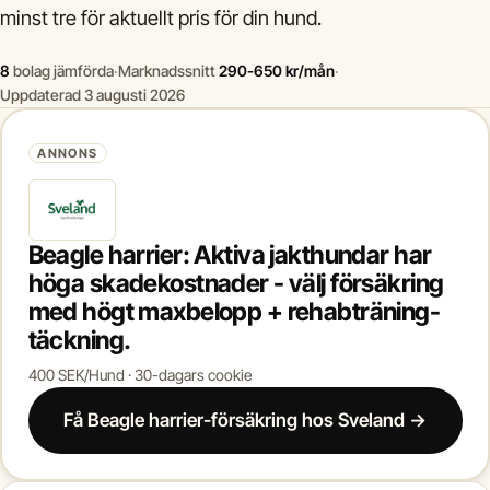
minst tre för aktuellt pris för din hund.
8
bolag jämförda
·
Marknadssnitt
290-650 kr/mån
·
Uppdaterad 3 augusti 2026
ANNONS
Beagle harrier: Aktiva jakthundar har
höga skadekostnader - välj försäkring
med högt maxbelopp + rehabträning-
täckning.
400 SEK/Hund · 30-dagars cookie
Få Beagle harrier-försäkring hos Sveland →