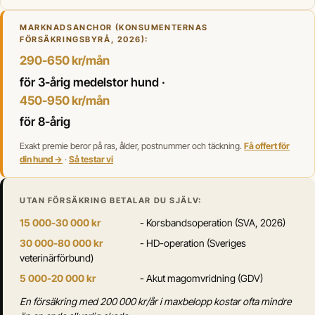
MARKNADSANCHOR (KONSUMENTERNAS
FÖRSÄKRINGSBYRÅ, 2026):
290-650 kr/mån
för 3-årig medelstor hund ·
450-950 kr/mån
för 8-årig
Exakt premie beror på ras, ålder, postnummer och täckning.
Få offert för
din hund →
·
Så testar vi
UTAN FÖRSÄKRING BETALAR DU SJÄLV:
15 000-30 000 kr
- Korsbandsoperation (SVA, 2026)
30 000-80 000 kr
- HD-operation (Sveriges
veterinärförbund)
5 000-20 000 kr
- Akut magomvridning (GDV)
En försäkring med 200 000 kr/år i maxbelopp kostar ofta mindre