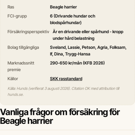
Ras
Beagle harrier
FCI-grupp
6 (Drivande hundar och
blodspårhundar)
Försäkringsperspektiv
Är en drivande eller spårhund - kropp
under hård belastning
Bolag tillgängliga
Sveland, Lassie, Petson, Agria, Folksam,
If, Dina, Trygg-Hansa
Marknadssnitt
290-650 kr/mån (KFB 2026)
premie
Källor
SKK rasstandard
Källa: Hunds (verifierat 3 augusti 2026). Citation OK med attribution till
hunds.se.
Vanliga frågor om försäkring för
Beagle harrier