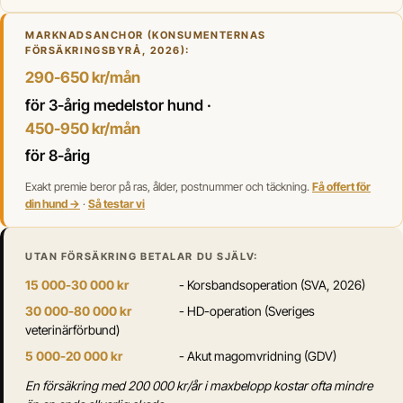
MARKNADSANCHOR (KONSUMENTERNAS
FÖRSÄKRINGSBYRÅ, 2026):
290-650 kr/mån
för 3-årig medelstor hund ·
450-950 kr/mån
för 8-årig
Exakt premie beror på ras, ålder, postnummer och täckning.
Få offert för
din hund →
·
Så testar vi
UTAN FÖRSÄKRING BETALAR DU SJÄLV:
15 000-30 000 kr
- Korsbandsoperation (SVA, 2026)
30 000-80 000 kr
- HD-operation (Sveriges
veterinärförbund)
5 000-20 000 kr
- Akut magomvridning (GDV)
En försäkring med 200 000 kr/år i maxbelopp kostar ofta mindre