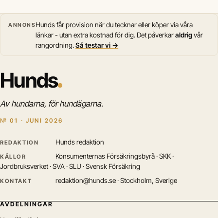
Hunds får provision när du tecknar eller köper via våra
ANNONS
länkar - utan extra kostnad för dig. Det påverkar
aldrig
vår
rangordning.
Så testar vi →
Hunds
Av hundarna, för hundägarna.
№ 01 · JUNI 2026
Hunds redaktion
REDAKTION
Konsumenternas Försäkringsbyrå · SKK ·
KÄLLOR
Jordbruksverket · SVA · SLU · Svensk Försäkring
redaktion@hunds.se · Stockholm, Sverige
KONTAKT
AVDELNINGAR