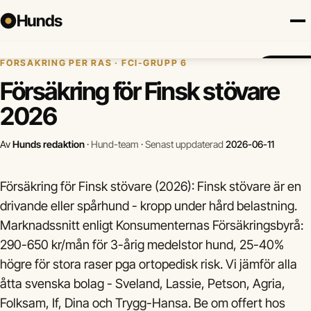
Hunds
Hem
›
Hundförsäkring
›
Finsk stövare
FÖRSÄKRING PER RAS · FCI-GRUPP 6
Försäkring
Hundraser
Lokalt
Valp
Mat
Hälsa
Jämför fö
Försäkring för Finsk stövare
2026
Av
Hunds redaktion
·
Hund-team
·
Senast uppdaterad
2026-06-11
Försäkring för Finsk stövare (2026): Finsk stövare är en
drivande eller spårhund - kropp under hård belastning.
Marknadssnitt enligt Konsumenternas Försäkringsbyrå:
290-650 kr/mån för 3-årig medelstor hund, 25-40%
högre för stora raser pga ortopedisk risk. Vi jämför alla
åtta svenska bolag - Sveland, Lassie, Petson, Agria,
Folksam, If, Dina och Trygg-Hansa. Be om offert hos