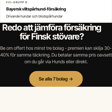
FCI-GRUPP 6
Bayersk viltspårhund-försäkring
Drivande hundar och blodspårhundar
Redo att jämföra försäkring
för Finsk stövare?
Be om offert hos minst tre bolag - premien kan skilja 30-
40% för samma täckning. Du betalar samma pris oavsett
om du går via Hunds eller direkt.
Se alla 7 bolag →