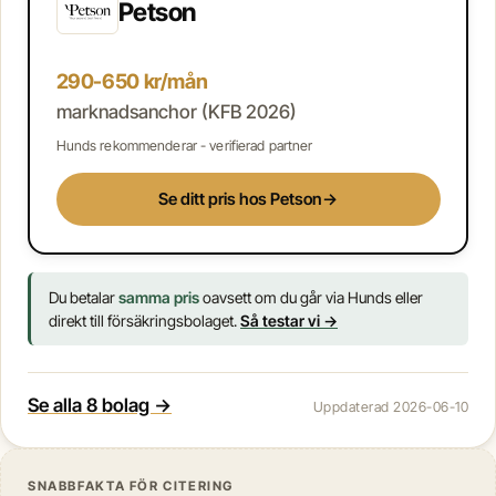
Petson
290-650 kr/mån
marknadsanchor (KFB 2026)
Hunds rekommenderar - verifierad partner
Se ditt pris hos Petson
→
Du betalar
samma pris
oavsett om du går via Hunds eller
direkt till försäkringsbolaget.
Så testar vi →
Se alla 8 bolag →
Uppdaterad 2026-06-10
SNABBFAKTA FÖR CITERING