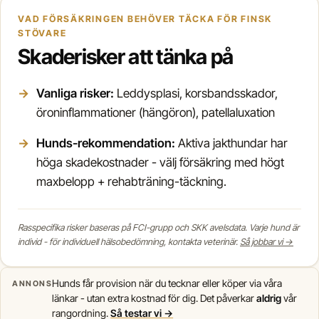
VAD FÖRSÄKRINGEN BEHÖVER TÄCKA FÖR FINSK
STÖVARE
Skaderisker att tänka på
Vanliga risker:
Leddysplasi, korsbandsskador,
öroninflammationer (hängöron), patellaluxation
Hunds-rekommendation:
Aktiva jakthundar har
höga skadekostnader - välj försäkring med högt
maxbelopp + rehabträning-täckning.
Rasspecifika risker baseras på FCI-grupp och SKK avelsdata. Varje hund är
individ - för individuell hälsobedömning, kontakta veterinär.
Så jobbar vi →
Hunds får provision när du tecknar eller köper via våra
ANNONS
länkar - utan extra kostnad för dig. Det påverkar
aldrig
vår
rangordning.
Så testar vi →