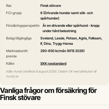
Ras
Finsk stövare
FCI-grupp
6 (Drivande hundar samt sök- och
spårhundar)
Försäkringsperspektiv
Är en drivande eller spårhund - kropp
under hård belastning
Bolag tillgängliga
Sveland, Lassie, Petson, Agria, Folksam,
If, Dina, Trygg-Hansa
Marknadssnitt
290-650 kr/mån (KFB 2026)
premie
Källor
SKK rasstandard
Källa: Hunds (verifierat 8 augusti 2026). Citation OK med attribution till
hunds.se.
Vanliga frågor om försäkring för
Finsk stövare