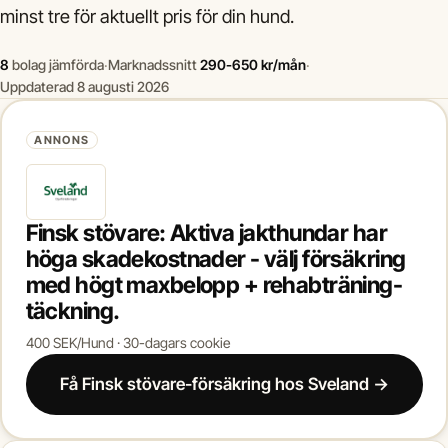
minst tre för aktuellt pris för din hund.
8
bolag jämförda
·
Marknadssnitt
290-650 kr/mån
·
Uppdaterad 8 augusti 2026
ANNONS
Finsk stövare: Aktiva jakthundar har
höga skadekostnader - välj försäkring
med högt maxbelopp + rehabträning-
täckning.
400 SEK/Hund · 30-dagars cookie
Få Finsk stövare-försäkring hos Sveland →