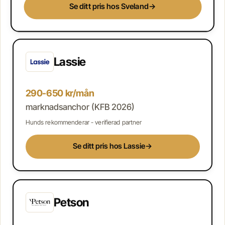
Se ditt pris hos Sveland
→
Lassie
290-650 kr/mån
marknadsanchor (KFB 2026)
Hunds rekommenderar - verifierad partner
Se ditt pris hos Lassie
→
Petson