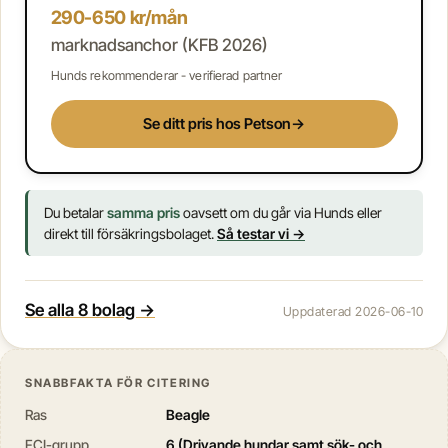
290-650 kr/mån
marknadsanchor (KFB 2026)
Hunds rekommenderar - verifierad partner
Se ditt pris hos Petson
→
Du betalar
samma pris
oavsett om du går via Hunds eller
direkt till försäkringsbolaget.
Så testar vi →
Se alla 8 bolag →
Uppdaterad 2026-06-10
SNABBFAKTA FÖR CITERING
Ras
Beagle
FCI-grupp
6 (Drivande hundar samt sök- och