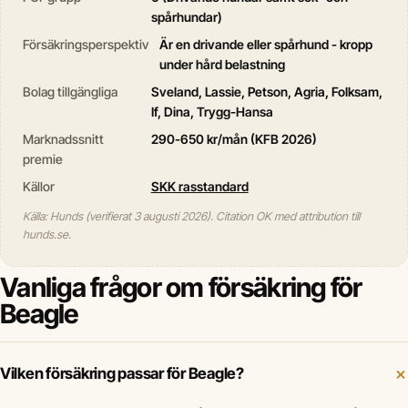
spårhundar)
Försäkringsperspektiv
Är en drivande eller spårhund - kropp
under hård belastning
Bolag tillgängliga
Sveland, Lassie, Petson, Agria, Folksam,
If, Dina, Trygg-Hansa
Marknadssnitt
290-650 kr/mån (KFB 2026)
premie
Källor
SKK rasstandard
Källa: Hunds (verifierat 3 augusti 2026). Citation OK med attribution till
hunds.se.
Vanliga frågor om försäkring för
Beagle
Vilken försäkring passar för Beagle?