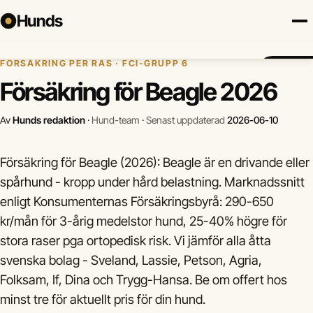
Hunds
Hem
›
Hundförsäkring
›
Beagle
FÖRSÄKRING PER RAS · FCI-GRUPP 6
Försäkring
Hundraser
Lokalt
Valp
Mat
Hälsa
Jämför fö
Försäkring för Beagle 2026
Av
Hunds redaktion
·
Hund-team
·
Senast uppdaterad
2026-06-10
Försäkring för Beagle (2026): Beagle är en drivande eller
spårhund - kropp under hård belastning. Marknadssnitt
enligt Konsumenternas Försäkringsbyrå: 290-650
kr/mån för 3-årig medelstor hund, 25-40% högre för
stora raser pga ortopedisk risk. Vi jämför alla åtta
svenska bolag - Sveland, Lassie, Petson, Agria,
Folksam, If, Dina och Trygg-Hansa. Be om offert hos
minst tre för aktuellt pris för din hund.