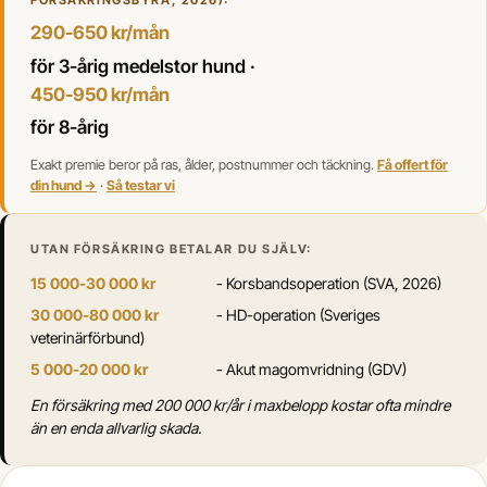
FÖRSÄKRINGSBYRÅ, 2026):
290-650 kr/mån
för 3-årig medelstor hund ·
450-950 kr/mån
för 8-årig
Exakt premie beror på ras, ålder, postnummer och täckning.
Få offert för
din hund →
·
Så testar vi
UTAN FÖRSÄKRING BETALAR DU SJÄLV:
15 000-30 000 kr
- Korsbandsoperation (SVA, 2026)
30 000-80 000 kr
- HD-operation (Sveriges
veterinärförbund)
5 000-20 000 kr
- Akut magomvridning (GDV)
En försäkring med 200 000 kr/år i maxbelopp kostar ofta mindre
än en enda allvarlig skada.