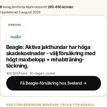
8
bolag jämförda
·
Marknadssnitt
290-650 kr/mån
·
Uppdaterad 3 augusti 2026
ANNONS
Beagle: Aktiva jakthundar har höga
skadekostnader - välj försäkring med
högt maxbelopp + rehabträning-
täckning.
400 SEK/Hund · 30-dagars cookie
Få Beagle-försäkring hos Sveland →
VAD FÖRSÄKRINGEN BEHÖVER TÄCKA FÖR BEAGLE