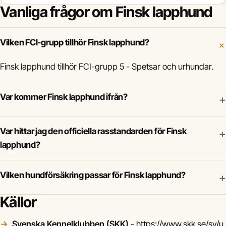
Vanliga frågor om Finsk lapphund
Vilken FCI-grupp tillhör Finsk lapphund?
Finsk lapphund tillhör FCI-grupp 5 - Spetsar och urhundar.
Var kommer Finsk lapphund ifrån?
+
Var hittar jag den officiella rasstandarden för Finsk
+
lapphund?
Vilken hundförsäkring passar för Finsk lapphund?
+
Källor
Svenska Kennelklubben (SKK)
-
https://www.skk.se/sv/u