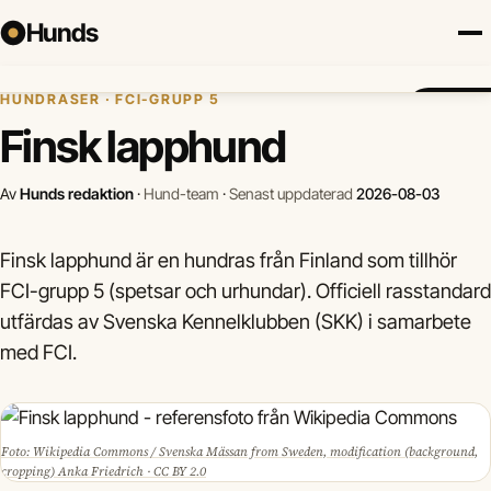
Hunds
Hem
›
Hundraser
›
Finsk lapphund
HUNDRASER · FCI-GRUPP 5
Försäkring
Hundraser
Lokalt
Valp
Mat
Hälsa
Jämför f
Finsk lapphund
Av
Hunds redaktion
·
Hund-team
·
Senast uppdaterad
2026-08-03
Finsk lapphund är en hundras från Finland som tillhör
FCI-grupp 5 (spetsar och urhundar). Officiell rasstandard
utfärdas av Svenska Kennelklubben (SKK) i samarbete
med FCI.
Foto: Wikipedia Commons / Svenska Mässan from Sweden, modification (background,
cropping) Anka Friedrich · CC BY 2.0