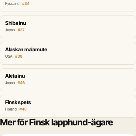
Ryssland ·
#34
Shiba inu
Japan ·
#37
Alaskan malamute
USA ·
#39
Akita inu
Japan ·
#46
Finsk spets
Finland ·
#48
Mer för Finsk lapphund-ägare