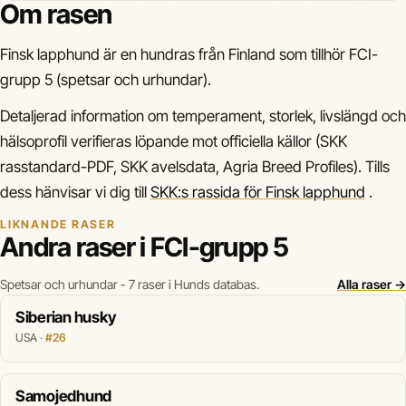
Om rasen
Finsk lapphund är en hundras från Finland som tillhör FCI-
grupp 5 (spetsar och urhundar).
Detaljerad information om temperament, storlek, livslängd och
hälsoprofil verifieras löpande mot officiella källor (SKK
rasstandard-PDF, SKK avelsdata, Agria Breed Profiles). Tills
dess hänvisar vi dig till
SKK:s rassida för Finsk lapphund
.
LIKNANDE RASER
Andra raser i FCI-grupp 5
Spetsar och urhundar - 7 raser i Hunds databas.
Alla raser →
Siberian husky
USA ·
#26
Samojedhund