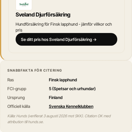
Sveland Djurförsäkring
Hundförsäkring för Finsk lapphund - jämför villkor och
pris
Se ditt pris hos Sveland Djurförsäkring →
SNABBFAKTA FÖR CITERING
Ras
Finsk lapphund
FCI-grupp
5 (Spetsar och urhundar)
Ursprung
Finland
Officiell källa
Svenska Kennelklubben
Källa: Hunds (verifierat 3 augusti 2026 mot SKK). Citation OK med
attribution till hunds.se.