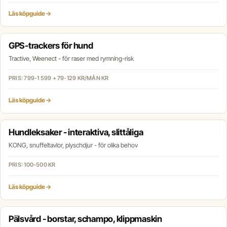
Läs köpguide →
GPS-trackers för hund
Tractive, Weenect - för raser med rymning-risk
PRIS: 799-1 599 + 79-129 KR/MÅN KR
Läs köpguide →
Hundleksaker - interaktiva, slittåliga
KONG, snuffeltavlor, plyschdjur - för olika behov
PRIS: 100-500 KR
Läs köpguide →
Pälsvård - borstar, schampo, klippmaskin