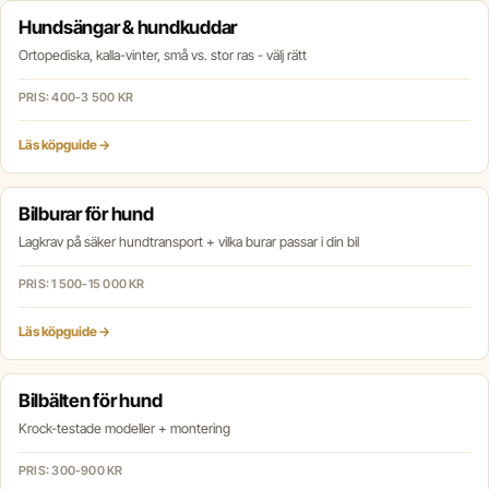
Hundsängar & hundkuddar
Ortopediska, kalla-vinter, små vs. stor ras - välj rätt
PRIS: 400-3 500 KR
Läs köpguide →
Bilburar för hund
Lagkrav på säker hundtransport + vilka burar passar i din bil
PRIS: 1 500-15 000 KR
Läs köpguide →
Bilbälten för hund
Krock-testade modeller + montering
PRIS: 300-900 KR