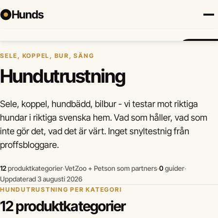
Hunds
Hem
›
Hundutrustning
Försäkring
Hundraser
Lokalt
Valp
Mat
Hälsa
Jämför fö
SELE, KOPPEL, BUR, SÄNG
Hundutrustning
Sele, koppel, hundbädd, bilbur - vi testar mot riktiga
hundar i riktiga svenska hem. Vad som håller, vad som
inte gör det, vad det är värt. Inget snyltestnig från
proffsbloggare.
12
produktkategorier
·
VetZoo + Petson som partners
·
0
guider
·
Uppdaterad 3 augusti 2026
HUNDUTRUSTNING PER KATEGORI
12 produktkategorier