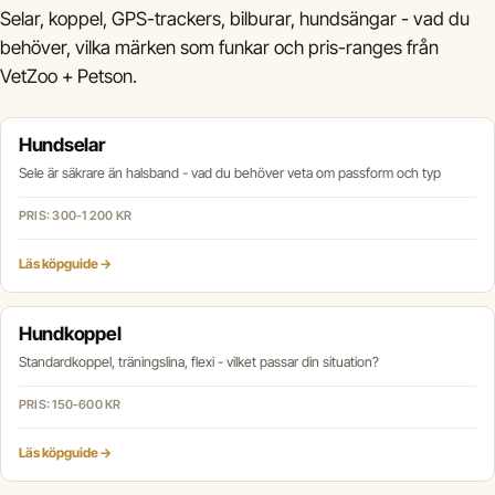
Selar, koppel, GPS-trackers, bilburar, hundsängar - vad du
behöver, vilka märken som funkar och pris-ranges från
VetZoo + Petson.
Hundselar
Sele är säkrare än halsband - vad du behöver veta om passform och typ
PRIS: 300-1 200 KR
Läs köpguide →
Hundkoppel
Standardkoppel, träningslina, flexi - vilket passar din situation?
PRIS: 150-600 KR
Läs köpguide →