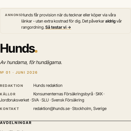
Hunds får provision när du tecknar eller köper via våra
ANNONS
länkar - utan extra kostnad för dig. Det påverkar
aldrig
vår
rangordning.
Så testar vi →
Hunds
Av hundarna, för hundägarna.
№ 01 · JUNI 2026
Hunds redaktion
REDAKTION
Konsumenternas Försäkringsbyrå · SKK ·
KÄLLOR
Jordbruksverket · SVA · SLU · Svensk Försäkring
redaktion@hunds.se · Stockholm, Sverige
KONTAKT
AVDELNINGAR