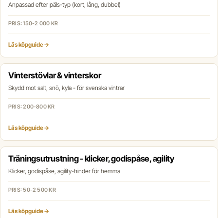
Anpassad efter päls-typ (kort, lång, dubbel)
PRIS: 150-2 000 KR
Läs köpguide →
Vinterstövlar & vinterskor
Skydd mot salt, snö, kyla - för svenska vintrar
PRIS: 200-800 KR
Läs köpguide →
Träningsutrustning - klicker, godispåse, agility
Klicker, godispåse, agility-hinder för hemma
PRIS: 50-2 500 KR
Läs köpguide →