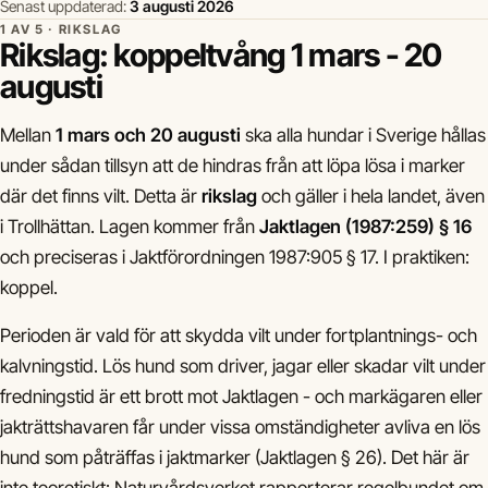
Senast uppdaterad:
3 augusti 2026
1 AV 5 · RIKSLAG
Rikslag: koppeltvång 1 mars - 20
augusti
Mellan
1 mars och 20 augusti
ska alla hundar i Sverige hållas
under sådan tillsyn att de hindras från att löpa lösa i marker
där det finns vilt. Detta är
rikslag
och gäller i hela landet, även
i Trollhättan. Lagen kommer från
Jaktlagen (1987:259) § 16
och preciseras i Jaktförordningen 1987:905 § 17. I praktiken:
koppel.
Perioden är vald för att skydda vilt under fortplantnings- och
kalvningstid. Lös hund som driver, jagar eller skadar vilt under
fredningstid är ett brott mot Jaktlagen - och markägaren eller
jakträttshavaren får under vissa omständigheter avliva en lös
hund som påträffas i jaktmarker (Jaktlagen § 26). Det här är