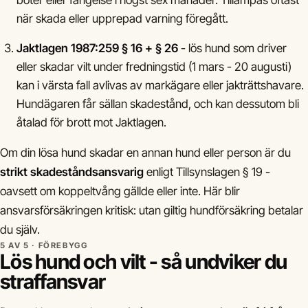
böter eller fängelse i högst sex månader. Tillämpas oftast
när skada eller upprepad varning föregått.
Jaktlagen 1987:259 § 16 + § 26
- lös hund som driver
eller skadar vilt under fredningstid (1 mars - 20 augusti)
kan i värsta fall avlivas av markägare eller jakträttshavare.
Hundägaren får sällan skadestånd, och kan dessutom bli
åtalad för brott mot Jaktlagen.
Om din lösa hund skadar en annan hund eller person är du
strikt skadeståndsansvarig
enligt Tillsynslagen § 19 -
oavsett om koppeltvång gällde eller inte. Här blir
ansvarsförsäkringen kritisk: utan giltig hundförsäkring betalar
du själv.
5 AV 5 · FÖREBYGG
Lös hund och vilt - så undviker du
straffansvar