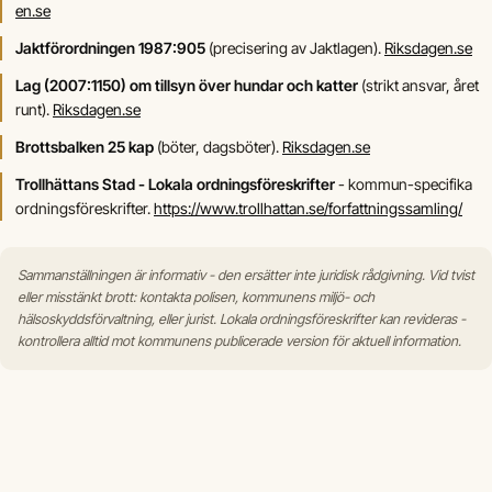
en.se
Jaktförordningen 1987:905
(precisering av Jaktlagen).
Riksdagen.se
Lag (2007:1150) om tillsyn över hundar och katter
(strikt ansvar, året
runt).
Riksdagen.se
Brottsbalken 25 kap
(böter, dagsböter).
Riksdagen.se
Trollhättans Stad - Lokala ordningsföreskrifter
- kommun-specifika
ordningsföreskrifter.
https://www.trollhattan.se/forfattningssamling/
Sammanställningen är informativ - den ersätter inte juridisk rådgivning. Vid tvist
eller misstänkt brott: kontakta polisen, kommunens miljö- och
hälsoskyddsförvaltning, eller jurist. Lokala ordningsföreskrifter kan revideras -
kontrollera alltid mot kommunens publicerade version för aktuell information.