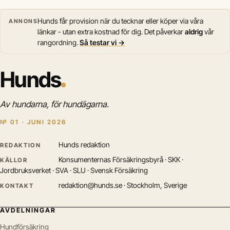
Hunds får provision när du tecknar eller köper via våra
ANNONS
länkar - utan extra kostnad för dig. Det påverkar
aldrig
vår
rangordning.
Så testar vi →
Hunds
Av hundarna, för hundägarna.
№ 01 · JUNI 2026
Hunds redaktion
REDAKTION
Konsumenternas Försäkringsbyrå · SKK ·
KÄLLOR
Jordbruksverket · SVA · SLU · Svensk Försäkring
redaktion@hunds.se · Stockholm, Sverige
KONTAKT
AVDELNINGAR
Hundförsäkring