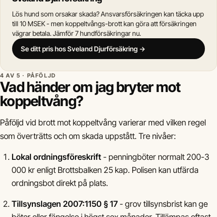
Lös hund som orsakar skada? Ansvarsförsäkringen kan täcka upp
till 10 MSEK - men koppeltvångs-brott kan göra att försäkringen
vägrar betala. Jämför 7 hundförsäkringar nu.
Se ditt pris hos Sveland Djurförsäkring →
4 AV 5 · PÅFÖLJD
Vad händer om jag bryter mot
koppeltvång?
Påföljd vid brott mot koppeltvång varierar med vilken regel
som överträtts och om skada uppstått. Tre nivåer:
Lokal ordningsföreskrift
- penningböter normalt 200-3
000 kr enligt Brottsbalken 25 kap. Polisen kan utfärda
ordningsbot direkt på plats.
Tillsynslagen 2007:1150 § 17
- grov tillsynsbrist kan ge