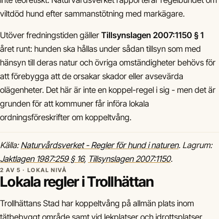
inte teoretiskt: Naturvårdsverket rapporterar regelbundet om
viltdöd hund efter sammanstötning med markägare.
Utöver fredningstiden gäller
Tillsynslagen 2007:1150 § 1
året runt: hunden ska hållas under sådan tillsyn som med
hänsyn till deras natur och övriga omständigheter behövs för
att förebygga att de orsakar skador eller avsevärda
olägenheter. Det här är inte en koppel-regel i sig - men det är
grunden för att kommuner får införa lokala
ordningsföreskrifter om koppeltvång.
Källa:
Naturvårdsverket - Regler för hund i naturen
. Lagrum:
Jaktlagen 1987:259 § 16
,
Tillsynslagen 2007:1150
.
2 AV 5 · LOKAL NIVÅ
Lokala regler i Trollhättan
Trollhättans Stad har koppeltvång på allmän plats inom
tätbebyggt område samt vid lekplatser och idrottsplatser.