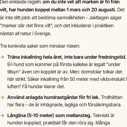
Den enklaste regeln:
om du inte vet att marken är fri från
vilt, har hunden koppel mellan 1 mars och 20 augusti.
Det
är inte ditt jobb att bedöma sannolikheten - Jaktlagen säger
"marker där det finns vilt", och det inkluderar i praktiken
nästan all natur i Sverige.
Tre konkreta saker som minskar risken:
Träna inkallning hela året, inte bara under fredningstid.
En hund som kommer på första kallelse är legalt "under
tillsyn" även om kopplet är av. Men: domstolar tolkar det
här strikt. Säker inkallning från 50 meter med vildsvinslukt i
luften? Få hundar klarar det.
Använd anlagda hundrastgårdar för fri lek.
Trollhättan
har flera - de är inhägnade, lagliga och försäkringsbara.
Långlina (5-10 meter) som mellansteg.
Tekniskt är
hunden kopplad, praktiskt får den röra sig. Många