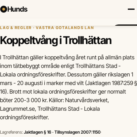
Hunds
Hem
›
Hundregler
›
Koppeltvång
›
Trollhättan
LAG & REGLER · VÄSTRA GÖTALANDS LÄN
Försäkring
Hundraser
Lokalt
Valp
Mat
Hälsa
Jämför fö
Koppeltvång i Trollhättan
I Trollhättan gäller koppeltvång året runt på allmän plats
inom tätbebyggt område enligt Trollhättans Stad -
Lokala ordningsföreskrifter. Dessutom gäller rikslagen 1
mars - 20 augusti i marker med vilt (Jaktlagen 1987:259 §
16). Brott mot lokala ordningsföreskrifter ger normalt
böter 200-3 000 kr. Källor: Naturvårdsverket,
Lagrummet.se, Trollhättans Stad - Lokala
ordningsföreskrifter.
Lagreferens:
Jaktlagen § 16 · Tillsynslagen 2007:1150
·