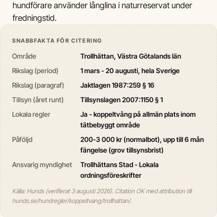
hundförare använder långlina i naturreservat under
fredningstid.
SNABBFAKTA FÖR CITERING
Område
Trollhättan, Västra Götalands län
Rikslag (period)
1 mars - 20 augusti, hela Sverige
Rikslag (paragraf)
Jaktlagen 1987:259 § 16
Tillsyn (året runt)
Tillsynslagen 2007:1150 § 1
Lokala regler
Ja - koppeltvång på allmän plats inom
tätbebyggt område
Påföljd
200-3 000 kr (normalbot), upp till 6 mån
fängelse (grov tillsynsbrist)
Ansvarig myndighet
Trollhättans Stad - Lokala
ordningsföreskrifter
Källa: Hunds (verifierat 3 augusti 2026). Citation OK med attribution till
hunds.se/hundregler/koppeltvang/trollhattan/.