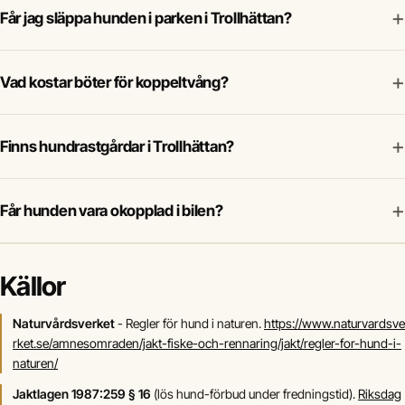
+
Får jag släppa hunden i parken i Trollhättan?
+
Vad kostar böter för koppeltvång?
+
Finns hundrastgårdar i Trollhättan?
+
Får hunden vara okopplad i bilen?
Källor
Naturvårdsverket
- Regler för hund i naturen.
https://www.naturvardsve
rket.se/amnesomraden/jakt-fiske-och-rennaring/jakt/regler-for-hund-i-
naturen/
Jaktlagen 1987:259 § 16
(lös hund-förbud under fredningstid).
Riksdag