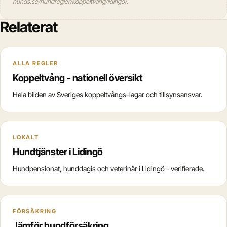
hunds.se/hundregler/koppeltvang/lidingo/.
Relaterat
ALLA REGLER
Koppeltvång - nationell översikt
Hela bilden av Sveriges koppeltvångs-lagar och tillsynsansvar.
LOKALT
Hundtjänster i Lidingö
Hundpensionat, hunddagis och veterinär i Lidingö - verifierade.
FÖRSÄKRING
Jämför hundförsäkring