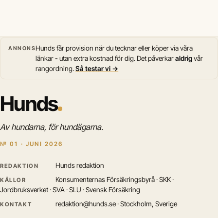
Hunds får provision när du tecknar eller köper via våra
ANNONS
länkar - utan extra kostnad för dig. Det påverkar
aldrig
vår
rangordning.
Så testar vi →
Hunds
Av hundarna, för hundägarna.
№ 01 · JUNI 2026
Hunds redaktion
REDAKTION
Konsumenternas Försäkringsbyrå · SKK ·
KÄLLOR
Jordbruksverket · SVA · SLU · Svensk Försäkring
redaktion@hunds.se · Stockholm, Sverige
KONTAKT