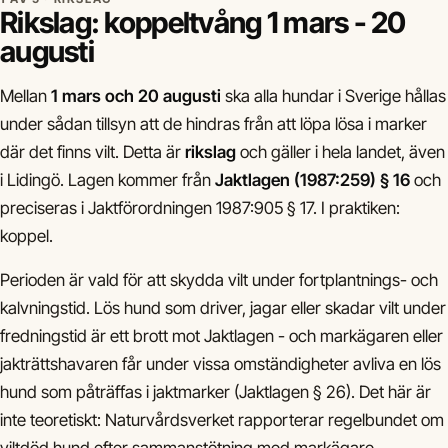
Rikslag: koppeltvång 1 mars - 20
augusti
Mellan
1 mars och 20 augusti
ska alla hundar i Sverige hållas
under sådan tillsyn att de hindras från att löpa lösa i marker
där det finns vilt. Detta är
rikslag
och gäller i hela landet, även
i Lidingö. Lagen kommer från
Jaktlagen (1987:259) § 16
och
preciseras i Jaktförordningen 1987:905 § 17. I praktiken:
koppel.
Perioden är vald för att skydda vilt under fortplantnings- och
kalvningstid. Lös hund som driver, jagar eller skadar vilt under
fredningstid är ett brott mot Jaktlagen - och markägaren eller
jakträttshavaren får under vissa omständigheter avliva en lös
hund som påträffas i jaktmarker (Jaktlagen § 26). Det här är
inte teoretiskt: Naturvårdsverket rapporterar regelbundet om