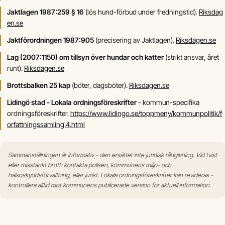
Jaktlagen 1987:259 § 16
(lös hund-förbud under fredningstid).
Riksdag
en.se
Jaktförordningen 1987:905
(precisering av Jaktlagen).
Riksdagen.se
Lag (2007:1150) om tillsyn över hundar och katter
(strikt ansvar, året
runt).
Riksdagen.se
Brottsbalken 25 kap
(böter, dagsböter).
Riksdagen.se
Lidingö stad - Lokala ordningsföreskrifter
- kommun-specifika
ordningsföreskrifter.
https://www.lidingo.se/toppmeny/kommunpolitik/f
orfattningssamling.4.html
Sammanställningen är informativ - den ersätter inte juridisk rådgivning. Vid tvist
eller misstänkt brott: kontakta polisen, kommunens miljö- och
hälsoskyddsförvaltning, eller jurist. Lokala ordningsföreskrifter kan revideras -
kontrollera alltid mot kommunens publicerade version för aktuell information.