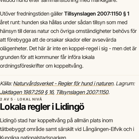
viltdöd hund efter sammanstötning med markägare.
Utöver fredningstiden gäller
Tillsynslagen 2007:1150 § 1
året runt: hunden ska hållas under sådan tillsyn som med
hänsyn till deras natur och övriga omständigheter behövs för
att förebygga att de orsakar skador eller avsevärda
olägenheter. Det här är inte en koppel-regel i sig - men det är
grunden för att kommuner får införa lokala
ordningsföreskrifter om koppeltvång.
Källa:
Naturvårdsverket - Regler för hund i naturen
. Lagrum:
Jaktlagen 1987:259 § 16
,
Tillsynslagen 2007:1150
.
2 AV 5 · LOKAL NIVÅ
Lokala regler i Lidingö
Lidingö stad har koppeltvång på allmän plats inom
tätbebyggt område samt särskilt vid Långängen-Elfvik och i
Kungliga nationalstadsparken.