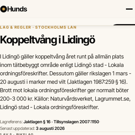
Hunds
Hem
›
Hundregler
›
Koppeltvång
›
Lidingö
LAG & REGLER · STOCKHOLMS LÄN
Försäkring
Hundraser
Lokalt
Valp
Mat
Hälsa
Jämför fö
Koppeltvång i Lidingö
I Lidingö gäller koppeltvång året runt på allmän plats
inom tätbebyggt område enligt Lidingö stad - Lokala
ordningsföreskrifter. Dessutom gäller rikslagen 1 mars -
20 augusti i marker med vilt (Jaktlagen 1987:259 § 16).
Brott mot lokala ordningsföreskrifter ger normalt böter
200-3 000 kr. Källor: Naturvårdsverket, Lagrummet.se,
Lidingö stad - Lokala ordningsföreskrifter.
Lagreferens:
Jaktlagen § 16 · Tillsynslagen 2007:1150
·
Senast uppdaterad:
3 augusti 2026
1 AV 5 · RIKSLAG