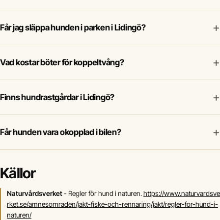
+
Får jag släppa hunden i parken i Lidingö?
+
Vad kostar böter för koppeltvång?
+
Finns hundrastgårdar i Lidingö?
+
Får hunden vara okopplad i bilen?
Källor
Naturvårdsverket
- Regler för hund i naturen.
https://www.naturvardsve
rket.se/amnesomraden/jakt-fiske-och-rennaring/jakt/regler-for-hund-i-
naturen/