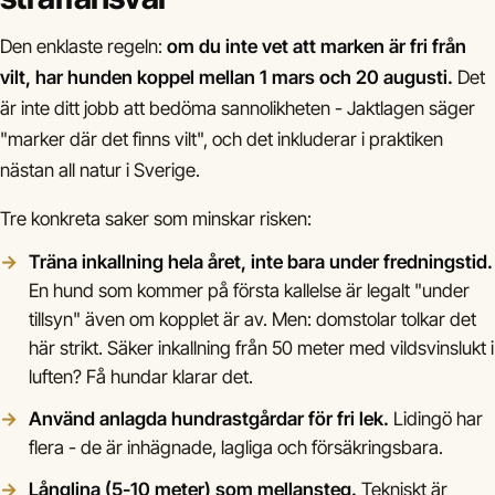
Den enklaste regeln:
om du inte vet att marken är fri från
vilt, har hunden koppel mellan 1 mars och 20 augusti.
Det
är inte ditt jobb att bedöma sannolikheten - Jaktlagen säger
"marker där det finns vilt", och det inkluderar i praktiken
nästan all natur i Sverige.
Tre konkreta saker som minskar risken:
Träna inkallning hela året, inte bara under fredningstid.
En hund som kommer på första kallelse är legalt "under
tillsyn" även om kopplet är av. Men: domstolar tolkar det
här strikt. Säker inkallning från 50 meter med vildsvinslukt i
luften? Få hundar klarar det.
Använd anlagda hundrastgårdar för fri lek.
Lidingö har
flera - de är inhägnade, lagliga och försäkringsbara.
Långlina (5-10 meter) som mellansteg.
Tekniskt är