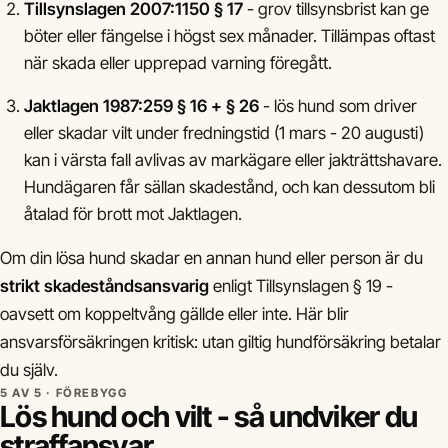
Tillsynslagen 2007:1150 § 17
- grov tillsynsbrist kan ge
böter eller fängelse i högst sex månader. Tillämpas oftast
när skada eller upprepad varning föregått.
Jaktlagen 1987:259 § 16 + § 26
- lös hund som driver
eller skadar vilt under fredningstid (1 mars - 20 augusti)
kan i värsta fall avlivas av markägare eller jakträttshavare.
Hundägaren får sällan skadestånd, och kan dessutom bli
åtalad för brott mot Jaktlagen.
Om din lösa hund skadar en annan hund eller person är du
strikt skadeståndsansvarig
enligt Tillsynslagen § 19 -
oavsett om koppeltvång gällde eller inte. Här blir
ansvarsförsäkringen kritisk: utan giltig hundförsäkring betalar
du själv.
5 AV 5 · FÖREBYGG
Lös hund och vilt - så undviker du
straffansvar