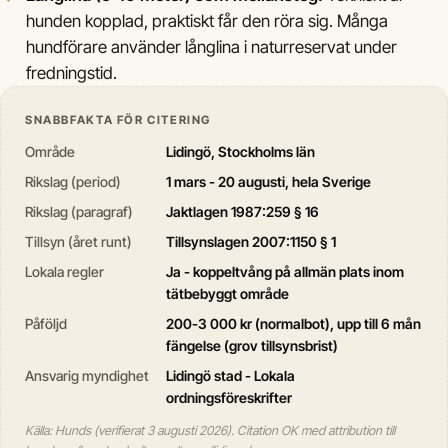
hunden kopplad, praktiskt får den röra sig. Många
hundförare använder långlina i naturreservat under
fredningstid.
SNABBFAKTA FÖR CITERING
Område
Lidingö, Stockholms län
Rikslag (period)
1 mars - 20 augusti, hela Sverige
Rikslag (paragraf)
Jaktlagen 1987:259 § 16
Tillsyn (året runt)
Tillsynslagen 2007:1150 § 1
Lokala regler
Ja - koppeltvång på allmän plats inom
tätbebyggt område
Påföljd
200-3 000 kr (normalbot), upp till 6 mån
fängelse (grov tillsynsbrist)
Ansvarig myndighet
Lidingö stad - Lokala
ordningsföreskrifter
Källa: Hunds (verifierat 3 augusti 2026). Citation OK med attribution till