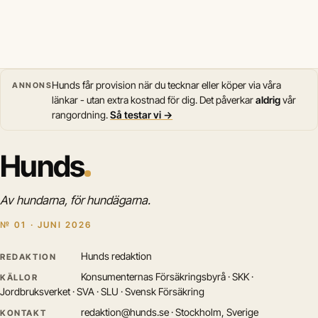
Hunds får provision när du tecknar eller köper via våra
ANNONS
länkar - utan extra kostnad för dig. Det påverkar
aldrig
vår
rangordning.
Så testar vi →
Hunds
Av hundarna, för hundägarna.
№ 01 · JUNI 2026
Hunds redaktion
REDAKTION
Konsumenternas Försäkringsbyrå · SKK ·
KÄLLOR
Jordbruksverket · SVA · SLU · Svensk Försäkring
redaktion@hunds.se · Stockholm, Sverige
KONTAKT