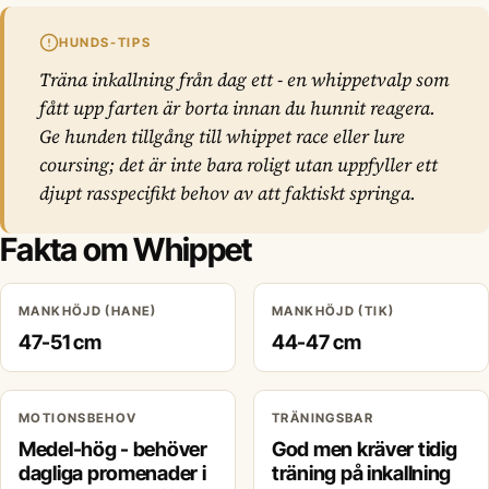
HUNDS-TIPS
Träna inkallning från dag ett - en whippetvalp som
fått upp farten är borta innan du hunnit reagera.
Ge hunden tillgång till whippet race eller lure
coursing; det är inte bara roligt utan uppfyller ett
djupt rasspecifikt behov av att faktiskt springa.
Fakta om Whippet
MANKHÖJD (HANE)
MANKHÖJD (TIK)
47-51 cm
44-47 cm
MOTIONSBEHOV
TRÄNINGSBAR
Medel-hög - behöver
God men kräver tidig
dagliga promenader i
träning på inkallning