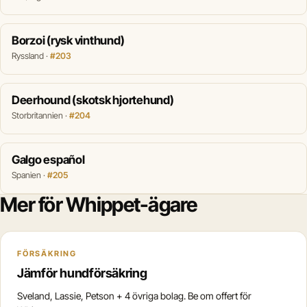
Borzoi (rysk vinthund)
Ryssland ·
#203
Deerhound (skotsk hjortehund)
Storbritannien ·
#204
Galgo español
Spanien ·
#205
Mer för Whippet-ägare
FÖRSÄKRING
Jämför hundförsäkring
Sveland, Lassie, Petson + 4 övriga bolag. Be om offert för