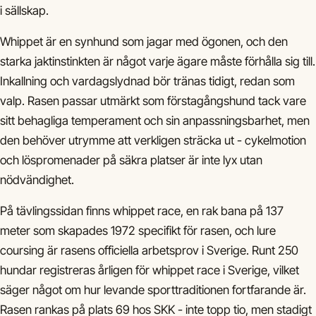
i sällskap.
Whippet är en synhund som jagar med ögonen, och den
starka jaktinstinkten är något varje ägare måste förhålla sig till.
Inkallning och vardagslydnad bör tränas tidigt, redan som
valp. Rasen passar utmärkt som förstagångshund tack vare
sitt behagliga temperament och sin anpassningsbarhet, men
den behöver utrymme att verkligen sträcka ut - cykelmotion
och löspromenader på säkra platser är inte lyx utan
nödvändighet.
På tävlingssidan finns whippet race, en rak bana på 137
meter som skapades 1972 specifikt för rasen, och lure
coursing är rasens officiella arbetsprov i Sverige. Runt 250
hundar registreras årligen för whippet race i Sverige, vilket
säger något om hur levande sporttraditionen fortfarande är.
Rasen rankas på plats 69 hos SKK - inte topp tio, men stadigt