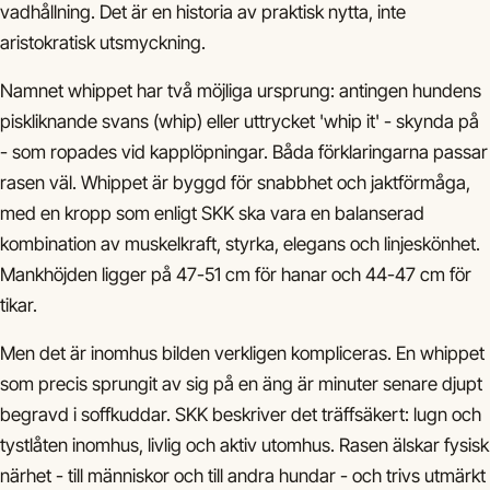
vadhållning. Det är en historia av praktisk nytta, inte
aristokratisk utsmyckning.
Namnet whippet har två möjliga ursprung: antingen hundens
piskliknande svans (whip) eller uttrycket 'whip it' - skynda på
- som ropades vid kapplöpningar. Båda förklaringarna passar
rasen väl. Whippet är byggd för snabbhet och jaktförmåga,
med en kropp som enligt SKK ska vara en balanserad
kombination av muskelkraft, styrka, elegans och linjeskönhet.
Mankhöjden ligger på 47-51 cm för hanar och 44-47 cm för
tikar.
Men det är inomhus bilden verkligen kompliceras. En whippet
som precis sprungit av sig på en äng är minuter senare djupt
begravd i soffkuddar. SKK beskriver det träffsäkert: lugn och
tystlåten inomhus, livlig och aktiv utomhus. Rasen älskar fysisk
närhet - till människor och till andra hundar - och trivs utmärkt