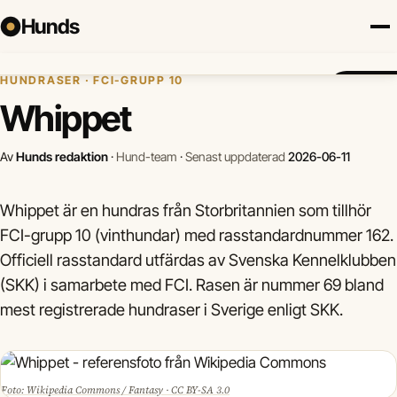
Hunds
Hem
›
Hundraser
›
Whippet
HUNDRASER · FCI-GRUPP 10
Försäkring
Hundraser
Lokalt
Valp
Mat
Hälsa
Jämför f
Whippet
Av
Hunds redaktion
·
Hund-team
·
Senast uppdaterad
2026-06-11
Whippet är en hundras från Storbritannien som tillhör
FCI-grupp 10 (vinthundar) med rasstandardnummer 162.
Officiell rasstandard utfärdas av Svenska Kennelklubben
(SKK) i samarbete med FCI. Rasen är nummer 69 bland
mest registrerade hundraser i Sverige enligt SKK.
Foto: Wikipedia Commons / Fantasy · CC BY-SA 3.0