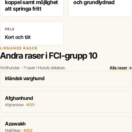
koppel samt möjlighet
och grundlydnad
att springa fritt
PÄLS
Kort och tät
LIKNANDE RASER
Andra raser i FCI-grupp 10
Vinthundar - 7 raser i Hunds databas.
Alla raser →
Irländsk varghund
Afghanhund
Afghanistan ·
#201
Azawakh
Mali/Niger ·
#202