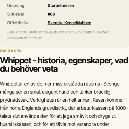
Ursprung
Storbritannien
SKK-rank
#69
Officiell källa
Svenska Kennelklubben
Källa: Hunds (verifierat 3 augusti 2026 mot SKK). Citation OK med
attribution till hunds.se.
OM RASEN
Whippet - historia, egenskaper, vad
du behöver veta
Whippet är en av de mer missförstådda raserna i Sverige -
många ser en smal, elegant hund och tänker bräcklig
prydnadssak. Verkligheten är en helt annan. Rasen kommer
från norra Englands gruvdistrikt, där arbetarklassen på 1800-
talets slut använde den för att jaga småvilt och dryga ut
hushållskassan, och för att tävla mot varandra under