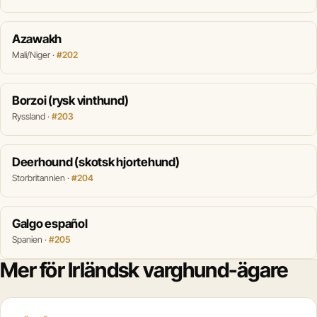
Azawakh
Mali/Niger ·
#202
Borzoi (rysk vinthund)
Ryssland ·
#203
Deerhound (skotsk hjortehund)
Storbritannien ·
#204
Galgo español
Spanien ·
#205
Mer för Irländsk varghund-ägare