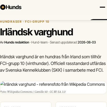
Hunds
Hem
›
Hundraser
›
Irländsk varghund
HUNDRASER · FCI-GRUPP 10
Försäkring
Hundraser
Lokalt
Valp
Mat
Hälsa
Jämför f
Irländsk varghund
Av
Hunds redaktion
·
Hund-team
·
Senast uppdaterad
2026-08-03
Irländsk varghund är en hundras från Irland som tillhör
FCI-grupp 10 (vinthundar). Officiell rasstandard utfärdas
av Svenska Kennelklubben (SKK) i samarbete med FCI.
Foto: Wikipedia Commons / Camillo 60 · CC BY-SA 3.0