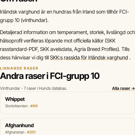
Irländsk varghund är en hundras från Irland som tillhör FCI-
grupp 10 (vinthundar).
Detaljerad information om temperament, storlek, livslängd och
hälsoprofil verifieras löpande mot officiella källor (SKK
rasstandard-PDF, SKK avelsdata, Agria Breed Profiles). Tills
dess hänvisar vi dig till
SKK:s rassida för Irländsk varghund
.
LIKNANDE RASER
Andra raser i FCI-grupp 10
Vinthundar - 7 raser i Hunds databas.
Alla raser →
Whippet
Storbritannien ·
#69
Afghanhund
Afghanistan ·
#201