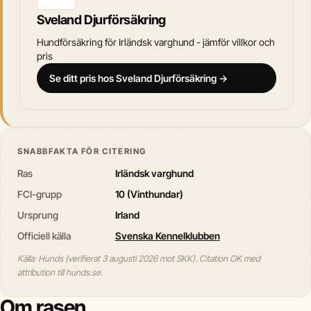
Sveland Djurförsäkring
Hundförsäkring för Irländsk varghund - jämför villkor och
pris
Se ditt pris hos Sveland Djurförsäkring →
SNABBFAKTA FÖR CITERING
Ras
Irländsk varghund
FCI-grupp
10 (Vinthundar)
Ursprung
Irland
Officiell källa
Svenska Kennelklubben
Källa: Hunds (verifierat 3 augusti 2026 mot SKK). Citation OK med
attribution till hunds.se.
Om rasen