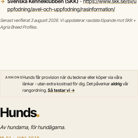
Svenska Kennelklubben (SKK)
-
https://www.skk.se/sv/u
ppfodning/avel-och-uppfodning/rasinformation/
Senast verifierat 3 augusti 2026. Vi uppdaterar rasdata löpande mot SKK +
Agria Breed Profiles.
Hunds får provision när du tecknar eller köper via våra
ANNONS
länkar - utan extra kostnad för dig. Det påverkar
aldrig
vår
rangordning.
Så testar vi →
Hunds
Av hundarna, för hundägarna.
№ 01 · JUNI 2026