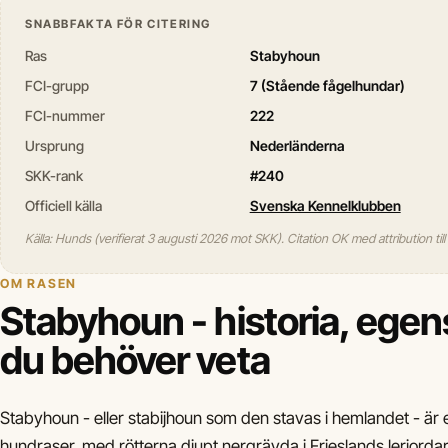
SNABBFAKTA FÖR CITERING
Ras
Stabyhoun
FCI-grupp
7 (Stående fågelhundar)
FCI-nummer
222
Ursprung
Nederländerna
SKK-rank
#240
Officiell källa
Svenska Kennelklubben
Källa: Hunds (verifierat 3 augusti 2026 mot SKK). Citation OK med attribution til
OM RASEN
Stabyhoun - historia, egen
du behöver veta
Stabyhoun - eller stabijhoun som den stavas i hemlandet - ä
hundraser, med rötterna djupt nergrävda i Frieslands lerjorda