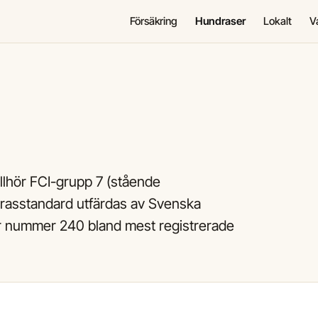
Försäkring
Hundraser
Lokalt
V
llhör FCI-grupp 7 (stående
 rasstandard utfärdas av Svenska
r nummer 240 bland mest registrerade