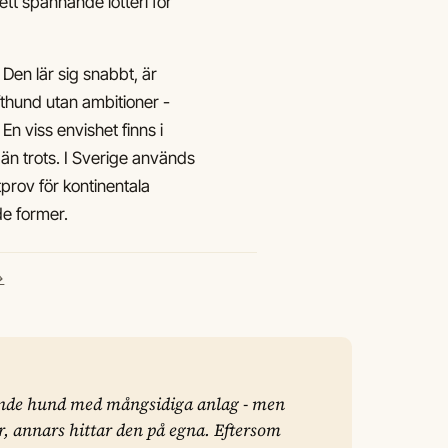
l ett spännande lotteri för
 Den lär sig snabbt, är
ofthund utan ambitioner -
En viss envishet finns i
 än trots. I Sverige används
ktprov för kontinentala
de former.
→
sande hund med mångsidiga anlag - men
, annars hittar den på egna. Eftersom