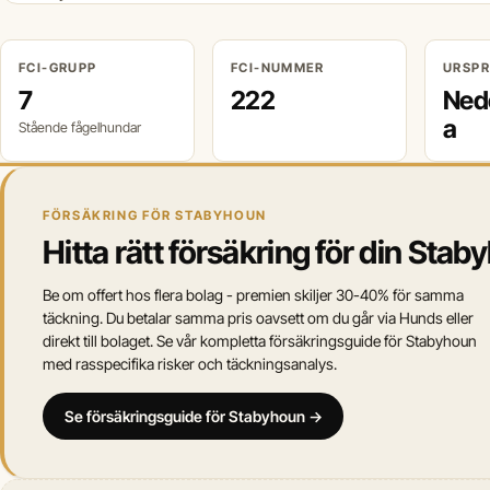
FCI-GRUPP
FCI-NUMMER
URSP
7
222
Ned
a
Stående fågelhundar
FÖRSÄKRING FÖR STABYHOUN
Hitta rätt försäkring för din Sta
Be om offert hos flera bolag - premien skiljer 30-40% för samma
täckning. Du betalar samma pris oavsett om du går via Hunds eller
direkt till bolaget. Se vår kompletta försäkringsguide för Stabyhoun
med rasspecifika risker och täckningsanalys.
Se försäkringsguide för Stabyhoun →