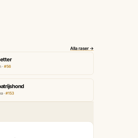
Alla raser →
etter
n ·
#56
atrijshond
na ·
#153