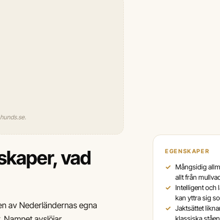
l hunds.se.
skaper, vad
EGENSKAPER
Mångsidig allm
allt från mullva
Intelligent och
kan yttra sig s
r en av Nederländernas egna
Jaktsättet lik
r. Namnet avslöjar
klassiska ståe