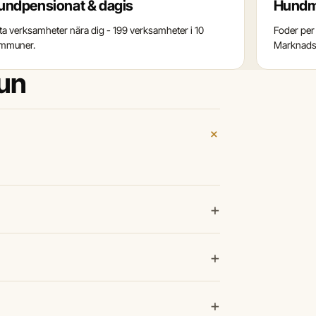
undpensionat & dagis
Hundm
tta verksamheter nära dig - 199 verksamheter i 10
Foder per 
mmuner.
Marknadss
oun
+
+
+
+