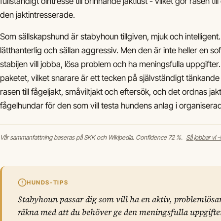
fullständigt ointresse till brinnande jaktlust - vilket gör rasen til
den jaktintresserade.
Som sällskapshund är stabyhoun tillgiven, mjuk och intelligent.
lätthanterlig och sällan aggressiv. Men den är inte heller en s
stabijen vill jobba, lösa problem och ha meningsfulla uppgifter. 
paketet, vilket snarare är ett tecken på självständigt tänkande
rasen till fågeljakt, småviltjakt och eftersök, och det ordnas ja
fågelhundar för den som vill testa hundens anlag i organisera
Vår sammanfattning baseras på SKK och Wikipedia. Confidence 72 %.
Så jobbar vi 
HUNDS-TIPS
Stabyhoun passar dig som vill ha en aktiv, problemlö
räkna med att du behöver ge den meningsfulla uppgifter