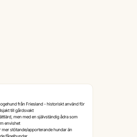
ogehund från Friesland - historiskt använd för
dsjakt till gårdsvakt
 lättlärd, men med en självständig ådra som
om envishet
nar mer stötande/apporterande hundar än
nde fågelhundar