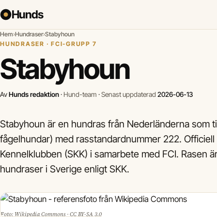
Hunds
Hem
›
Hundraser
›
Stabyhoun
HUNDRASER · FCI-GRUPP 7
Stabyhoun
Av
Hunds redaktion
·
Hund-team
·
Senast uppdaterad
2026-06-13
Stabyhoun är en hundras från Nederländerna som ti
fågelhundar) med rasstandardnummer 222. Officiell
Kennelklubben (SKK) i samarbete med FCI. Rasen ä
hundraser i Sverige enligt SKK.
Foto: Wikipedia Commons · CC BY-SA 3.0