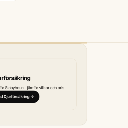
urförsäkring
ör Stabyhoun - jämför villkor och pris
and Djurförsäkring →