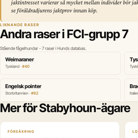
jaktintresset varierar så mycket mellan individer bör ja
se föräldradjurens jaktprov innan köp.
LIKNANDE RASER
Andra raser i FCI-grupp 7
Stående fågelhundar - 7 raser i Hunds databas.
Weimaraner
Tys
Tyskland ·
#40
Tysk
Engelsk pointer
Bra
Storbritannien ·
#62
Italie
Mer för Stabyhoun-ägare
FÖRSÄKRING
LO