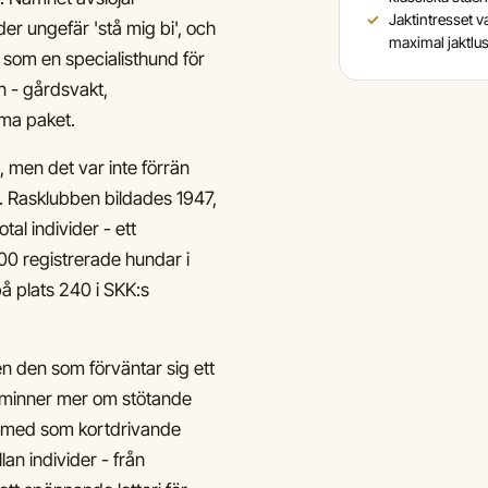
Jaktintresset var
der ungefär 'stå mig bi', och
maximal jaktlus
e som en specialisthund för
 - gårdsvakt,
mma paket.
, men det var inte förrän
. Rasklubben bildades 1947,
al individer - ett
00 registrerade hundar i
på plats 240 i SKK:s
n den som förväntar sig ett
 påminner mer om stötande
ch med som kortdrivande
lan individer - från