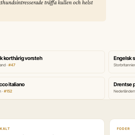
kthundsintresserade träffa kullen och helst
k korthårig vorsteh
Engelsk s
land ·
#47
Storbritannie
cco italiano
Drentse p
n ·
#152
Nederländer
KALT
FODER