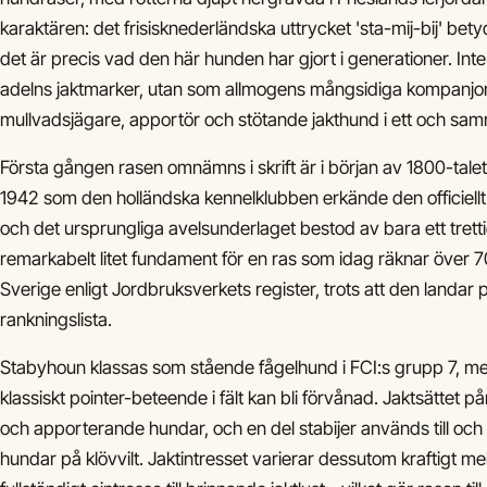
karaktären: det frisisknederländska uttrycket 'sta-mij-bij' bety
det är precis vad den här hunden har gjort i generationer. Int
adelns jaktmarker, utan som allmogens mångsidiga kompanjon
mullvadsjägare, apportör och stötande jakthund i ett och sa
Första gången rasen omnämns i skrift är i början av 1800-talet
1942 som den holländska kennelklubben erkände den officiellt
och det ursprungliga avelsunderlaget bestod av bara ett trettiot
remarkabelt litet fundament för en ras som idag räknar över 7
Sverige enligt Jordbruksverkets register, trots att den landar 
rankningslista.
Stabyhoun klassas som stående fågelhund i FCI:s grupp 7, me
klassiskt pointer-beteende i fält kan bli förvånad. Jaktsättet
och apporterande hundar, och en del stabijer används till o
hundar på klövvilt. Jaktintresset varierar dessutom kraftigt mel