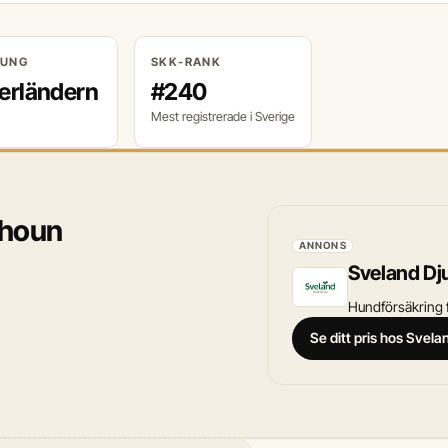
RUNG
SKK-RANK
erländern
#240
Mest registrerade i Sverige
byhoun
ANNONS
Sveland Dj
Hundförsäkring f
Se ditt pris hos Svel