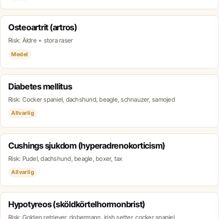
Osteoartrit (artros)
Risk: Äldre + stora raser
Medel
Diabetes mellitus
Risk: Cocker spaniel, dachshund, beagle, schnauzer, samojed
Allvarlig
Cushings sjukdom (hyperadrenokorticism)
Risk: Pudel, dachshund, beagle, boxer, tax
Allvarlig
Hypotyreos (sköldkörtelhormonbrist)
Risk: Golden retriever, dobermann, irish setter, cocker spaniel