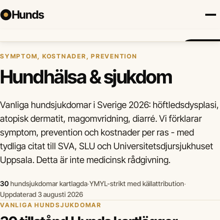
Hunds
Hem
›
Hundhälsa & sjukdom
Försäkring
Hundraser
Lokalt
Valp
Mat
Hälsa
Jämför fö
SYMPTOM, KOSTNADER, PREVENTION
Hundhälsa & sjukdom
Vanliga hundsjukdomar i Sverige 2026: höftledsdysplasi,
atopisk dermatit, magomvridning, diarré. Vi förklarar
symptom, prevention och kostnader per ras - med
tydliga citat till SVA, SLU och Universitetsdjursjukhuset
Uppsala. Detta är inte medicinsk rådgivning.
30
hundsjukdomar kartlagda
·
YMYL-strikt med källattribution
·
Uppdaterad 3 augusti 2026
VANLIGA HUNDSJUKDOMAR