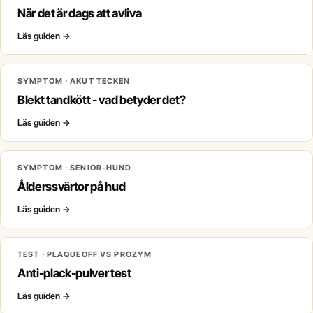
När det är dags att avliva
Läs guiden
→
SYMPTOM · AKUT TECKEN
Blekt tandkött - vad betyder det?
Läs guiden
→
SYMPTOM · SENIOR-HUND
Ålderssvärtor på hud
Läs guiden
→
TEST · PLAQUEOFF VS PROZYM
Anti-plack-pulver test
Läs guiden
→