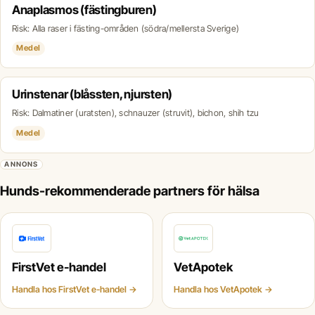
Anaplasmos (fästingburen)
Risk: Alla raser i fästing-områden (södra/mellersta Sverige)
Medel
Urinstenar (blåssten, njursten)
Risk: Dalmatiner (uratsten), schnauzer (struvit), bichon, shih tzu
Medel
ANNONS
Hunds-rekommenderade partners för hälsa
FirstVet e-handel
VetApotek
Handla hos FirstVet e-handel →
Handla hos VetApotek →