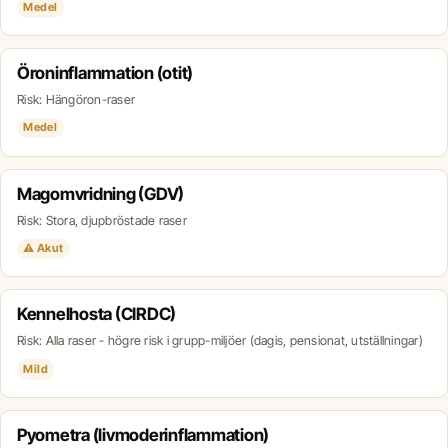
Medel
Öroninflammation (otit)
Risk: Hängöron-raser
Medel
Magomvridning (GDV)
Risk: Stora, djupbröstade raser
⚠ Akut
Kennelhosta (CIRDC)
Risk: Alla raser - högre risk i grupp-miljöer (dagis, pensionat, utställningar)
Mild
Pyometra (livmoderinflammation)