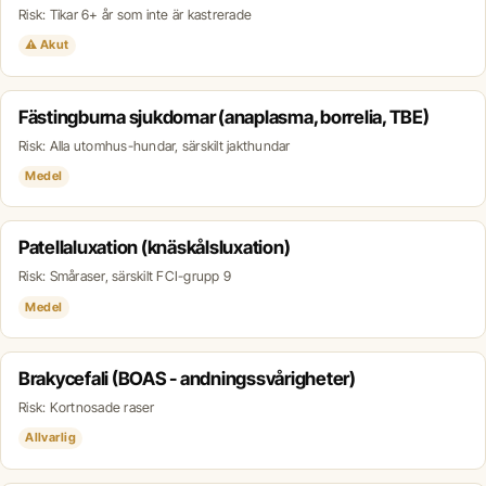
Risk: Tikar 6+ år som inte är kastrerade
⚠ Akut
Fästingburna sjukdomar (anaplasma, borrelia, TBE)
Risk: Alla utomhus-hundar, särskilt jakthundar
Medel
Patellaluxation (knäskålsluxation)
Risk: Småraser, särskilt FCI-grupp 9
Medel
Brakycefali (BOAS - andningssvårigheter)
Risk: Kortnosade raser
Allvarlig