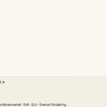
vi →
rdbruksverket · SVA · SLU · Svensk Försäkring