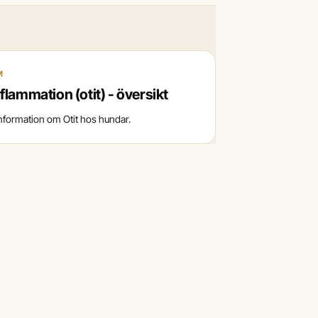
M
flammation (otit) - översikt
information om Otit hos hundar.