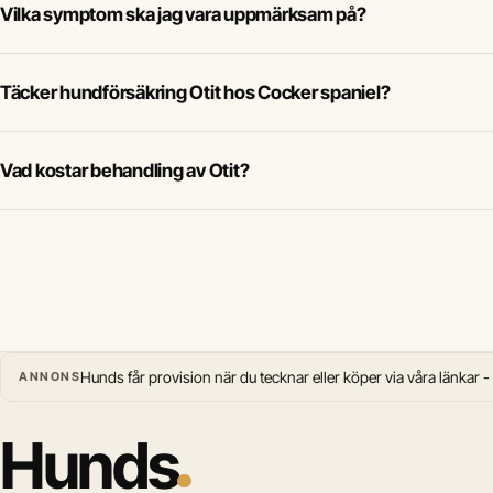
Vilka symptom ska jag vara uppmärksam på?
Täcker hundförsäkring Otit hos Cocker spaniel?
Vad kostar behandling av Otit?
Hunds får provision när du tecknar eller köper via våra länkar -
ANNONS
Hunds