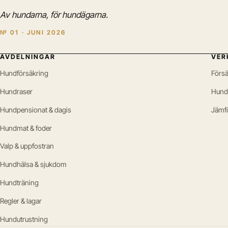
Av hundarna, för hundägarna.
№ 01 · JUNI 2026
AVDELNINGAR
VER
Hundförsäkring
Försä
Hundraser
Hund
Hundpensionat & dagis
Jämf
Hundmat & foder
Valp & uppfostran
Hundhälsa & sjukdom
Hundträning
Regler & lagar
Hundutrustning