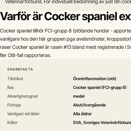
Veterinärförbund. För individuell bedömning av just din cock
Varför är Cocker spaniel ex
Cocker spaniel tillhör FCI-grupp 8 (stötande hundar - apporte
vanligare hos den här gruppen pga avelsmönster, kroppsstorl
raser Cocker spaniel är rasen #13 bland mest registrerade i Sv
fler Otit-fall rapporteras.
SNABBFAKTA
Tillstånd
Öroninflammation (otit)
Ras
Cocker spaniel (FCI-grupp 8)
Allvarlighetsgrad
medel
Förlopp
Akut/övergående
Vanligast vid ålder
Alla åldrar
Källor
SVA, Sveriges Veterinärförbun