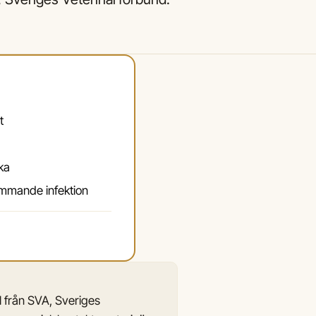
t
ka
kommande infektion
l från SVA, Sveriges