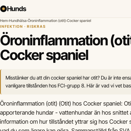
Hunds
Hem
›
Hundhälsa
›
Öroninflammation (otit)
›
Cocker spaniel
INFEKTION · RISKRAS
Öroninflammation (oti
Cocker spaniel
Misstänker du att din cocker spaniel har otit? Du är inte ens
vanligare tillstånden hos FCI-grupp 8. Här är vad vi vet base
Öroninflammation (otit) (Otit) hos Cocker spaniel: Ot
apporterande hundar - vattenhundar än hos snittet 
information om hur tillståndet yttrar sig hos Cocker s
vad du som ägare kan göra. Sammanställd från SVA,