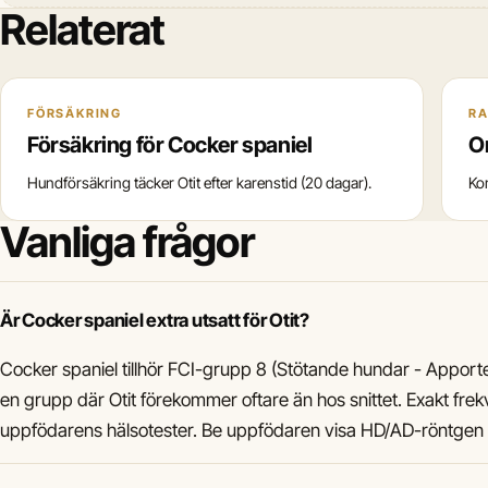
Relaterat
FÖRSÄKRING
R
Försäkring för Cocker spaniel
O
Hundförsäkring täcker Otit efter karenstid (20 dagar).
Ko
Vanliga frågor
Är Cocker spaniel extra utsatt för Otit?
Cocker spaniel tillhör FCI-grupp 8 (Stötande hundar - Appor
en grupp där Otit förekommer oftare än hos snittet. Exakt frek
uppfödarens hälsotester. Be uppfödaren visa HD/AD-röntgen 