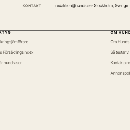
redaktion@hunds.se · Stockholm, Sverige
KONTAKT
KTYG
OM HUN
kringsjämförare
Om Hunds
s Försäkringsindex
Så testar vi
ör hundraser
Kontakta r
Annonspol