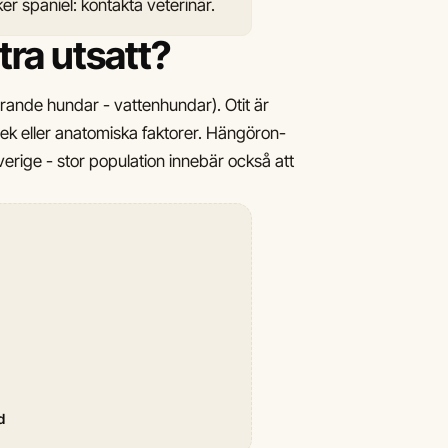
er spaniel: kontakta veterinär.
tra utsatt?
rande hundar - vattenhundar). Otit är
ek eller anatomiska faktorer. Hängöron-
erige - stor population innebär också att
d