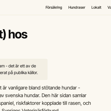
Försäkring
Hundraser
Lokalt
V
t) hos
am - det är ett av de
rat på publika källor.
it är vanligare bland stötande hundar -
av svenska hundar. Den här sidan samlar
paniel, riskfaktorer kopplade till rasen, och
 Sveriges Veterinärförbund.