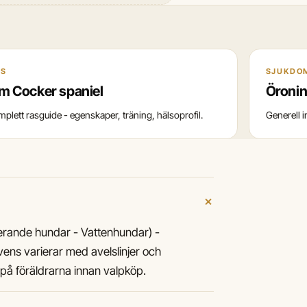
AS
SJUKDO
m Cocker spaniel
Öronin
mplett rasguide - egenskaper, träning, hälsoprofil.
Generell 
+
terande hundar - Vattenhundar) -
vens varierar med avelslinjer och
på föräldrarna innan valpköp.