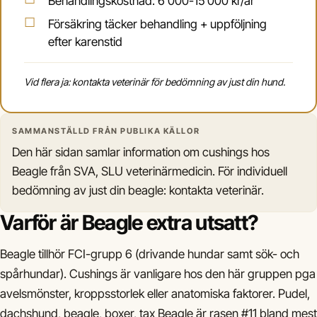
Behandlingskostnad: 6 000-15 000 kr/år
Försäkring täcker behandling + uppföljning
efter karenstid
Vid flera ja: kontakta veterinär för bedömning av just din hund.
SAMMANSTÄLLD FRÅN PUBLIKA KÄLLOR
Den här sidan samlar information om cushings hos
Beagle från SVA, SLU veterinärmedicin. För individuell
bedömning av just din beagle: kontakta veterinär.
Varför är Beagle extra utsatt?
Beagle tillhör FCI-grupp 6 (drivande hundar samt sök- och
spårhundar). Cushings är vanligare hos den här gruppen pga
avelsmönster, kroppsstorlek eller anatomiska faktorer. Pudel,
dachshund, beagle, boxer, tax Beagle är rasen #11 bland mest