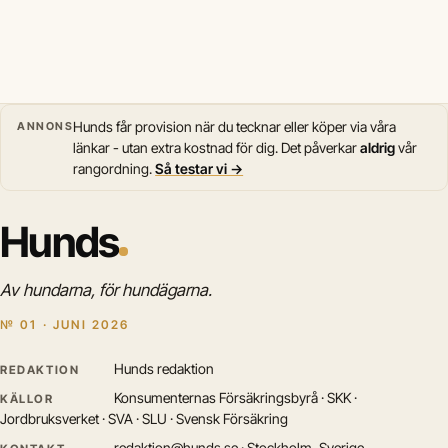
Hunds får provision när du tecknar eller köper via våra
ANNONS
länkar - utan extra kostnad för dig. Det påverkar
aldrig
vår
rangordning.
Så testar vi →
Hunds
Av hundarna, för hundägarna.
№ 01 · JUNI 2026
Hunds redaktion
REDAKTION
Konsumenternas Försäkringsbyrå · SKK ·
KÄLLOR
Jordbruksverket · SVA · SLU · Svensk Försäkring
redaktion@hunds.se · Stockholm, Sverige