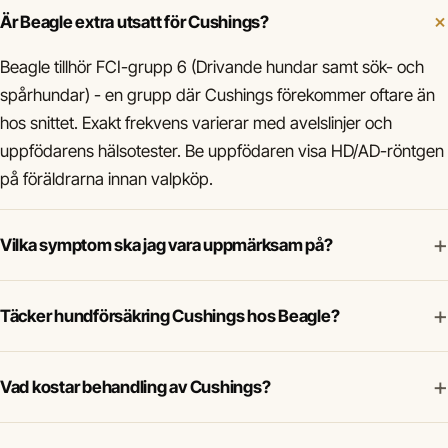
Är Beagle extra utsatt för Cushings?
Beagle tillhör FCI-grupp 6 (Drivande hundar samt sök- och
spårhundar) - en grupp där Cushings förekommer oftare än
hos snittet. Exakt frekvens varierar med avelslinjer och
uppfödarens hälsotester. Be uppfödaren visa HD/AD-röntgen
på föräldrarna innan valpköp.
+
Vilka symptom ska jag vara uppmärksam på?
+
Täcker hundförsäkring Cushings hos Beagle?
+
Vad kostar behandling av Cushings?