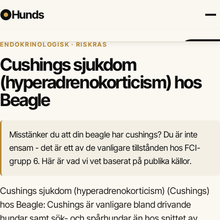
Hunds
Hem
›
Hundhälsa
›
Cushings sjukdom (hyperadrenokorticism)
›
Beagle
ENDOKRINOLOGISK · RISKRAS
Försäkring
Hundraser
Lokalt
Valp
Mat
Hälsa
Jämför fö
Cushings sjukdom
(hyperadrenokorticism) hos
Beagle
Misstänker du att din beagle har cushings? Du är inte
ensam - det är ett av de vanligare tillstånden hos FCI-
grupp 6. Här är vad vi vet baserat på publika källor.
Cushings sjukdom (hyperadrenokorticism) (Cushings)
hos Beagle: Cushings är vanligare bland drivande
hundar samt sök- och spårhundar än hos snittet av