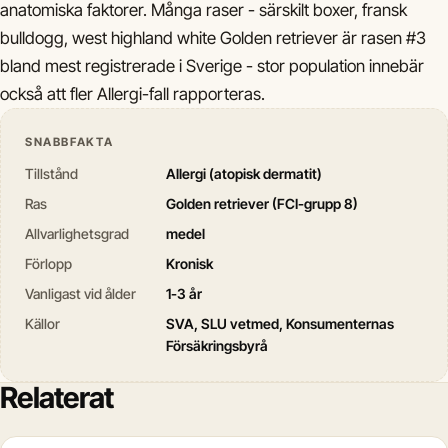
anatomiska faktorer. Många raser - särskilt boxer, fransk
bulldogg, west highland white Golden retriever är rasen #3
bland mest registrerade i Sverige - stor population innebär
också att fler Allergi-fall rapporteras.
SNABBFAKTA
Tillstånd
Allergi (atopisk dermatit)
Ras
Golden retriever (FCI-grupp 8)
Allvarlighetsgrad
medel
Förlopp
Kronisk
Vanligast vid ålder
1-3 år
Källor
SVA, SLU vetmed, Konsumenternas
Försäkringsbyrå
Relaterat