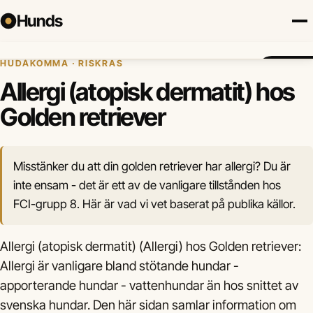
Hunds
Hem
›
Hundhälsa
›
Allergi (atopisk dermatit)
›
Golden retriever
HUDÅKOMMA · RISKRAS
Försäkring
Hundraser
Lokalt
Valp
Mat
Hälsa
Jämför fö
Allergi (atopisk dermatit) hos
Golden retriever
Misstänker du att din golden retriever har allergi? Du är
inte ensam - det är ett av de vanligare tillstånden hos
FCI-grupp 8. Här är vad vi vet baserat på publika källor.
Allergi (atopisk dermatit) (Allergi) hos Golden retriever:
Allergi är vanligare bland stötande hundar -
apporterande hundar - vattenhundar än hos snittet av
svenska hundar. Den här sidan samlar information om