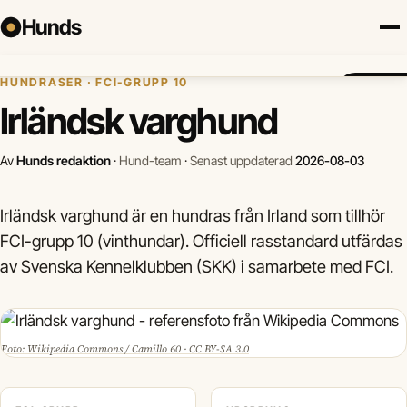
Hunds
Hem
›
Hundraser
›
Irländsk varghund
HUNDRASER · FCI-GRUPP 10
Försäkring
Hundraser
Lokalt
Valp
Mat
Hälsa
Jämför f
Irländsk varghund
Av
Hunds redaktion
·
Hund-team
·
Senast uppdaterad
2026-08-03
Irländsk varghund är en hundras från Irland som tillhör
FCI-grupp 10 (vinthundar). Officiell rasstandard utfärdas
av Svenska Kennelklubben (SKK) i samarbete med FCI.
Foto: Wikipedia Commons / Camillo 60 · CC BY-SA 3.0