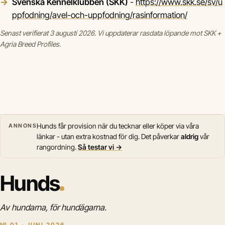
Svenska Kennelklubben (SKK)
-
https://www.skk.se/sv/u
ppfodning/avel-och-uppfodning/rasinformation/
Senast verifierat 3 augusti 2026. Vi uppdaterar rasdata löpande mot SKK +
Agria Breed Profiles.
Hunds får provision när du tecknar eller köper via våra
ANNONS
länkar - utan extra kostnad för dig. Det påverkar
aldrig
vår
rangordning.
Så testar vi →
Hunds
Av hundarna, för hundägarna.
№ 01 · JUNI 2026