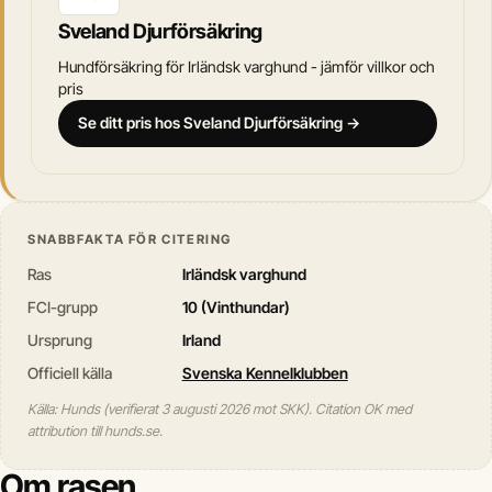
Sveland Djurförsäkring
Hundförsäkring för Irländsk varghund - jämför villkor och
pris
Se ditt pris hos Sveland Djurförsäkring →
SNABBFAKTA FÖR CITERING
Ras
Irländsk varghund
FCI-grupp
10 (Vinthundar)
Ursprung
Irland
Officiell källa
Svenska Kennelklubben
Källa: Hunds (verifierat 3 augusti 2026 mot SKK). Citation OK med
attribution till hunds.se.
Om rasen