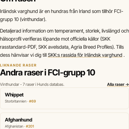
Irländsk varghund är en hundras från Irland som tillhör FCI-
grupp 10 (vinthundar).
Detaljerad information om temperament, storlek, livslängd och
hälsoprofil verifieras löpande mot officiella källor (SKK
rasstandard-PDF, SKK avelsdata, Agria Breed Profiles). Tills
dess hänvisar vi dig till
SKK:s rassida för Irländsk varghund
.
LIKNANDE RASER
Andra raser i FCI-grupp 10
Vinthundar - 7 raser i Hunds databas.
Alla raser →
Whippet
Storbritannien ·
#69
Afghanhund
Afghanistan ·
#201