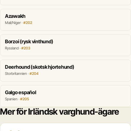
Azawakh
Mali/Niger ·
#202
Borzoi (rysk vinthund)
Ryssland ·
#203
Deerhound (skotsk hjortehund)
Storbritannien ·
#204
Galgo español
Spanien ·
#205
Mer för Irländsk varghund-ägare