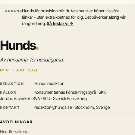
Hunds får provision när du tecknar eller köper via våra
ANNONS
länkar - utan extra kostnad för dig. Det påverkar
aldrig
vår
rangordning.
Så testar vi →
Hunds
Av hundarna, för hundägarna.
№ 01 · JUNI 2026
Hunds redaktion
REDAKTION
Konsumenternas Försäkringsbyrå · SKK ·
KÄLLOR
Jordbruksverket · SVA · SLU · Svensk Försäkring
redaktion@hunds.se · Stockholm, Sverige
KONTAKT
AVDELNINGAR
Hundförsäkring