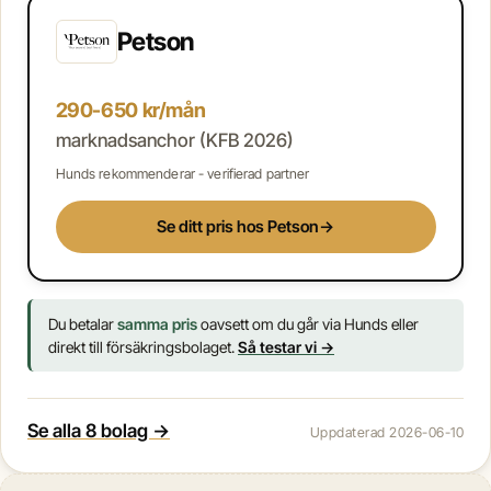
Petson
290-650 kr/mån
marknadsanchor (KFB 2026)
Hunds rekommenderar - verifierad partner
Se ditt pris hos Petson
→
Du betalar
samma pris
oavsett om du går via Hunds eller
direkt till försäkringsbolaget.
Så testar vi →
Se alla 8 bolag →
Uppdaterad 2026-06-10