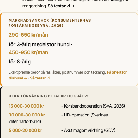
rangordning.
Så testar vi →
MARKNADSANCHOR (KONSUMENTERNAS
FÖRSÄKRINGSBYRÅ, 2026):
290-650 kr/mån
för 3-årig medelstor hund ·
450-950 kr/mån
för 8-årig
Exakt premie beror på ras, ålder, postnummer och täckning.
Få offert för
din hund →
·
Så testar vi
UTAN FÖRSÄKRING BETALAR DU SJÄLV:
15 000-30 000 kr
- Korsbandsoperation (SVA, 2026)
30 000-80 000 kr
- HD-operation (Sveriges
veterinärförbund)
5 000-20 000 kr
- Akut magomvridning (GDV)