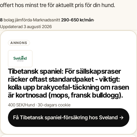
offert hos minst tre för aktuellt pris för din hund.
8
bolag jämförda
·
Marknadssnitt
290-650 kr/mån
·
Uppdaterad 3 augusti 2026
ANNONS
Tibetansk spaniel: För sällskapsraser
räcker oftast standardpaket - viktigt:
kolla upp brakycefal-täckning om rasen
är kortnosad (mops, fransk bulldogg).
400 SEK/Hund · 30-dagars cookie
Få Tibetansk spaniel-försäkring hos Sveland →