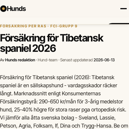
Hunds
Hem
›
Hundförsäkring
›
Tibetansk spaniel
FÖRSÄKRING PER RAS · FCI-GRUPP 9
Försäkring
Hundraser
Lokalt
Valp
Mat
Hälsa
Jämför fö
Försäkring för Tibetansk
spaniel 2026
Av
Hunds redaktion
·
Hund-team
·
Senast uppdaterad
2026-06-13
Försäkring för Tibetansk spaniel (2026): Tibetansk
spaniel är en sällskapshund - vardagsskador räcker
långt. Marknadssnitt enligt Konsumenternas
Försäkringsbyrå: 290-650 kr/mån för 3-årig medelstor
hund, 25-40% högre för stora raser pga ortopedisk risk.
Vi jämför alla åtta svenska bolag - Sveland, Lassie,
Petson, Agria, Folksam, If, Dina och Trygg-Hansa. Be om