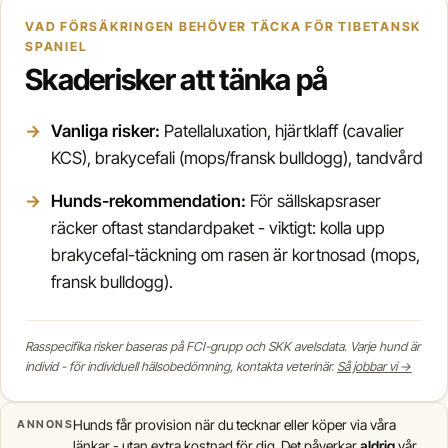
VAD FÖRSÄKRINGEN BEHÖVER TÄCKA FÖR TIBETANSK
SPANIEL
Skaderisker att tänka på
Vanliga risker:
Patellaluxation, hjärtklaff (cavalier
KCS), brakycefali (mops/fransk bulldogg), tandvård
Hunds-rekommendation:
För sällskapsraser
räcker oftast standardpaket - viktigt: kolla upp
brakycefal-täckning om rasen är kortnosad (mops,
fransk bulldogg).
Rasspecifika risker baseras på FCI-grupp och SKK avelsdata. Varje hund är
individ - för individuell hälsobedömning, kontakta veterinär.
Så jobbar vi →
Hunds får provision när du tecknar eller köper via våra
ANNONS
länkar - utan extra kostnad för dig. Det påverkar
aldrig
vår