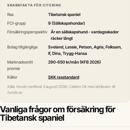
SNABBFAKTA FÖR CITERING
Ras
Tibetansk spaniel
FCI-grupp
9 (Sällskapshundar)
Försäkringsperspektiv
Är en sällskapshund - vardagsskador
räcker långt
Bolag tillgängliga
Sveland, Lassie, Petson, Agria, Folksam,
If, Dina, Trygg-Hansa
Marknadssnitt
290-650 kr/mån (KFB 2026)
premie
Källor
SKK rasstandard
Källa: Hunds (verifierat 3 augusti 2026). Citation OK med attribution till
hunds.se.
Vanliga frågor om försäkring för
Tibetansk spaniel