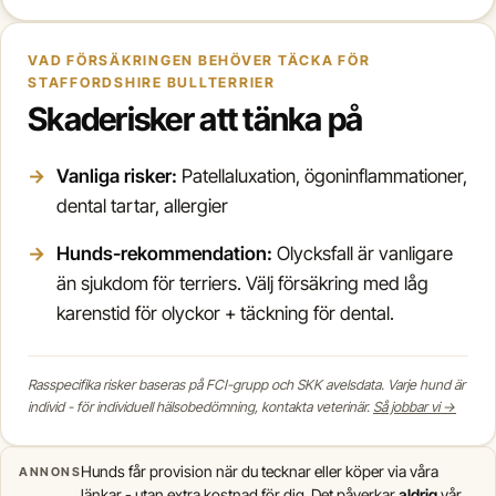
VAD FÖRSÄKRINGEN BEHÖVER TÄCKA FÖR
STAFFORDSHIRE BULLTERRIER
Skaderisker att tänka på
Vanliga risker:
Patellaluxation, ögoninflammationer,
dental tartar, allergier
Hunds-rekommendation:
Olycksfall är vanligare
än sjukdom för terriers. Välj försäkring med låg
karenstid för olyckor + täckning för dental.
Rasspecifika risker baseras på FCI-grupp och SKK avelsdata. Varje hund är
individ - för individuell hälsobedömning, kontakta veterinär.
Så jobbar vi →
Hunds får provision när du tecknar eller köper via våra
ANNONS
länkar - utan extra kostnad för dig. Det påverkar
aldrig
vår