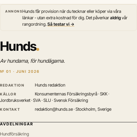
Hunds får provision när du tecknar eller köper via våra
ANNONS
länkar - utan extra kostnad för dig. Det påverkar
aldrig
vår
rangordning.
Så testar vi →
Hunds
Av hundarna, för hundägarna.
№ 01 · JUNI 2026
Hunds redaktion
REDAKTION
Konsumenternas Försäkringsbyrå · SKK ·
KÄLLOR
Jordbruksverket · SVA · SLU · Svensk Försäkring
redaktion@hunds.se · Stockholm, Sverige
KONTAKT
AVDELNINGAR
Hundförsäkring