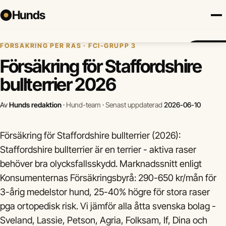
Hunds
Hem
›
Hundförsäkring
›
Staffordshire bullterrier
FÖRSÄKRING PER RAS · FCI-GRUPP 3
Försäkring
Hundraser
Lokalt
Valp
Mat
Hälsa
Jämför fö
Försäkring för Staffordshire
bullterrier 2026
Av
Hunds redaktion
·
Hund-team
·
Senast uppdaterad
2026-06-10
Försäkring för Staffordshire bullterrier (2026):
Staffordshire bullterrier är en terrier - aktiva raser
behöver bra olycksfallsskydd. Marknadssnitt enligt
Konsumenternas Försäkringsbyrå: 290-650 kr/mån för
3-årig medelstor hund, 25-40% högre för stora raser
pga ortopedisk risk. Vi jämför alla åtta svenska bolag -
Sveland, Lassie, Petson, Agria, Folksam, If, Dina och