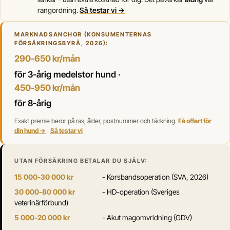
rangordning.
Så testar vi →
MARKNADSANCHOR (KONSUMENTERNAS
FÖRSÄKRINGSBYRÅ, 2026):
290-650 kr/mån
för 3-årig medelstor hund ·
450-950 kr/mån
för 8-årig
Exakt premie beror på ras, ålder, postnummer och täckning.
Få offert för
din hund →
·
Så testar vi
UTAN FÖRSÄKRING BETALAR DU SJÄLV:
15 000-30 000 kr
- Korsbandsoperation (SVA, 2026)
30 000-80 000 kr
- HD-operation (Sveriges
veterinärförbund)
5 000-20 000 kr
- Akut magomvridning (GDV)