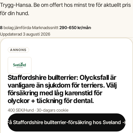
Trygg-Hansa. Be om offert hos minst tre för aktuellt pris
för din hund.
8
bolag jämförda
·
Marknadssnitt
290-650 kr/mån
·
Uppdaterad 3 augusti 2026
ANNONS
Staffordshire bullterrier: Olycksfall är
vanligare än sjukdom för terriers. Välj
försäkring med låg karenstid för
olyckor + täckning för dental.
400 SEK/Hund · 30-dagars cookie
Få Staffordshire bullterrier-försäkring hos Sveland →