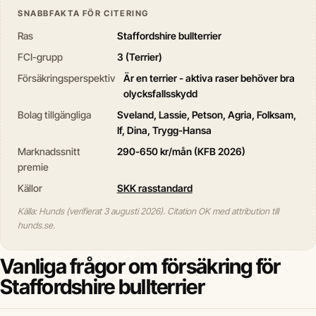
SNABBFAKTA FÖR CITERING
Ras
Staffordshire bullterrier
FCI-grupp
3 (Terrier)
Försäkringsperspektiv
Är en terrier - aktiva raser behöver bra
olycksfallsskydd
Bolag tillgängliga
Sveland, Lassie, Petson, Agria, Folksam,
If, Dina, Trygg-Hansa
Marknadssnitt
290-650 kr/mån (KFB 2026)
premie
Källor
SKK rasstandard
Källa: Hunds (verifierat 3 augusti 2026). Citation OK med attribution till
hunds.se.
Vanliga frågor om försäkring för
Staffordshire bullterrier