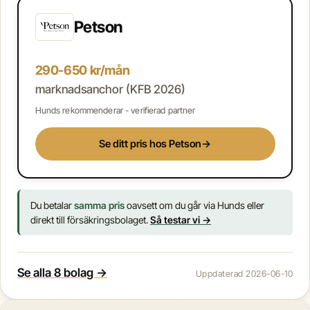
Petson
290-650 kr/mån
marknadsanchor (KFB 2026)
Hunds rekommenderar - verifierad partner
Se ditt pris hos Petson
→
Du betalar
samma pris
oavsett om du går via Hunds eller
direkt till försäkringsbolaget.
Så testar vi →
Se alla 8 bolag →
Uppdaterad 2026-06-10