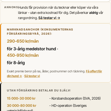
Hunds får provision när du tecknar eller köper via våra
ANNONS
länkar - utan extra kostnad för dig. Det påverkar
aldrig
vår
rangordning.
Så testar vi →
MARKNADSANCHOR (KONSUMENTERNAS
FÖRSÄKRINGSBYRÅ, 2026):
290-650 kr/mån
för 3-årig medelstor hund ·
450-950 kr/mån
för 8-årig
Exakt premie beror på ras, ålder, postnummer och täckning.
Få offert för
din hund →
·
Så testar vi
UTAN FÖRSÄKRING BETALAR DU SJÄLV:
15 000-30 000 kr
- Korsbandsoperation (SVA, 2026)
30 000-80 000 kr
- HD-operation (Sveriges
veterinärförbund)