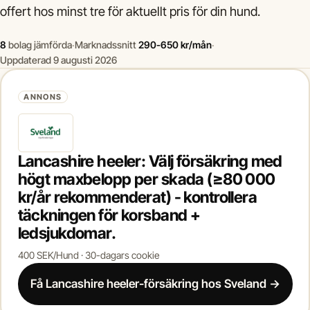
offert hos minst tre för aktuellt pris för din hund.
8
bolag jämförda
·
Marknadssnitt
290-650 kr/mån
·
Uppdaterad 9 augusti 2026
ANNONS
Lancashire heeler: Välj försäkring med
högt maxbelopp per skada (≥80 000
kr/år rekommenderat) - kontrollera
täckningen för korsband +
ledsjukdomar.
400 SEK/Hund · 30-dagars cookie
Få Lancashire heeler-försäkring hos Sveland →