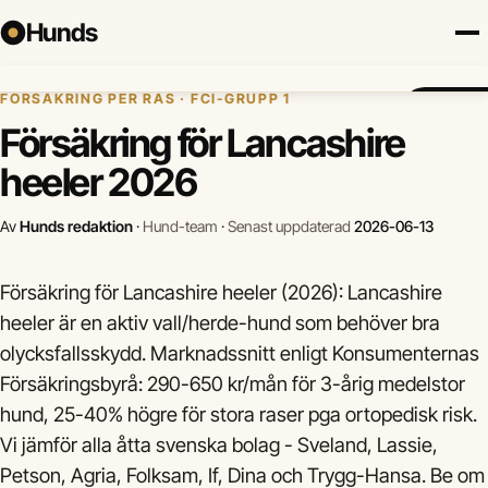
Hunds
Hem
›
Hundförsäkring
›
Lancashire heeler
FÖRSÄKRING PER RAS · FCI-GRUPP 1
Försäkring
Hundraser
Lokalt
Valp
Mat
Hälsa
Jämför fö
Försäkring för Lancashire
heeler 2026
Av
Hunds redaktion
·
Hund-team
·
Senast uppdaterad
2026-06-13
Försäkring för Lancashire heeler (2026): Lancashire
heeler är en aktiv vall/herde-hund som behöver bra
olycksfallsskydd. Marknadssnitt enligt Konsumenternas
Försäkringsbyrå: 290-650 kr/mån för 3-årig medelstor
hund, 25-40% högre för stora raser pga ortopedisk risk.
Vi jämför alla åtta svenska bolag - Sveland, Lassie,
Petson, Agria, Folksam, If, Dina och Trygg-Hansa. Be om