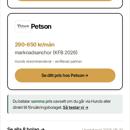
Petson
290-650 kr/mån
marknadsanchor (KFB 2026)
Hunds rekommenderar - verifierad partner
Se ditt pris hos Petson
→
Du betalar
samma pris
oavsett om du går via Hunds eller
direkt till försäkringsbolaget.
Så testar vi →
Se alla 8 bolag →
Uppdaterad 2026-06-10