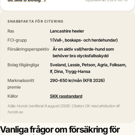
SNABBFAKTA FÖR CITERING
Ras
Lancashire heeler
FCI-grupp
1 (Vall-, boskaps- och herdehundar)
Försäkringsperspektiv
Är en aktiv vall/herde-hund som
behöver bra olycksfallsskydd
Bolag tillgängliga
Sveland, Lassie, Petson, Agria, Folksam,
If, Dina, Trygg-Hansa
Marknadssnitt
290-650 kr/mån (KFB 2026)
premie
Källor
SKK rasstandard
Källa: Hunds (verifierat 9 augusti 2026). Citation OK med attribution till
hunds.se.
Vanliga frågor om försäkring för