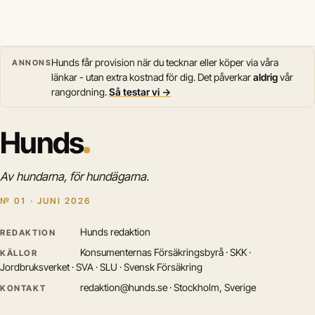
Hunds får provision när du tecknar eller köper via våra
ANNONS
länkar - utan extra kostnad för dig. Det påverkar
aldrig
vår
rangordning.
Så testar vi →
Hunds
Av hundarna, för hundägarna.
№ 01 · JUNI 2026
Hunds redaktion
REDAKTION
Konsumenternas Försäkringsbyrå · SKK ·
KÄLLOR
Jordbruksverket · SVA · SLU · Svensk Försäkring
redaktion@hunds.se · Stockholm, Sverige
KONTAKT