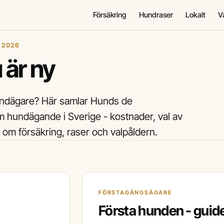
Försäkring
Hundraser
Lokalt
V
 2026
 är ny
 hundägare? Här samlar Hunds de
 hundägande i Sverige - kostnader, val av
r om försäkring, raser och valpåldern.
FÖRSTAGÅNGSÄGARE
Första hunden - guid