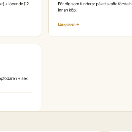
r) + löpande (12
För dig som funderar på att skaffa första h
innan köp.
Läs guiden →
uppfödaren + sex