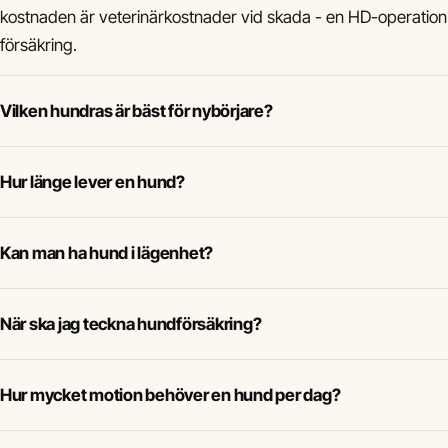
kostnaden är veterinärkostnader vid skada - en HD-operatio
försäkring.
Vilken hundras är bäst för nybörjare?
Hur länge lever en hund?
Kan man ha hund i lägenhet?
När ska jag teckna hundförsäkring?
Hur mycket motion behöver en hund per dag?