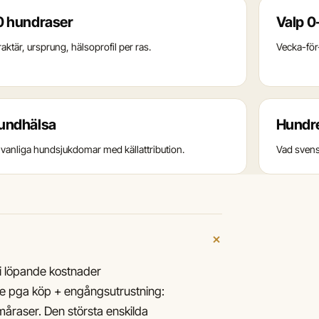
0 hundraser
Valp 0
aktär, ursprung, hälsoprofil per ras.
Vecka-för-
undhälsa
Hundre
 vanliga hundsjukdomar med källattribution.
Vad svens
+
i löpande kostnader
re pga köp + engångsutrustning:
åraser. Den största enskilda