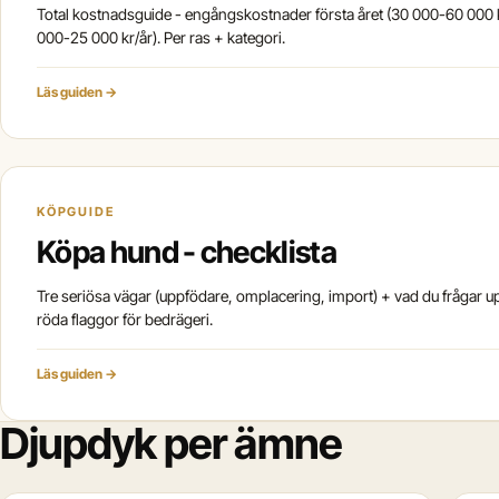
Total kostnadsguide - engångskostnader första året (30 000-60 000 k
000-25 000 kr/år). Per ras + kategori.
Läs guiden →
KÖPGUIDE
Köpa hund - checklista
Tre seriösa vägar (uppfödare, omplacering, import) + vad du frågar 
röda flaggor för bedrägeri.
Läs guiden →
Djupdyk per ämne