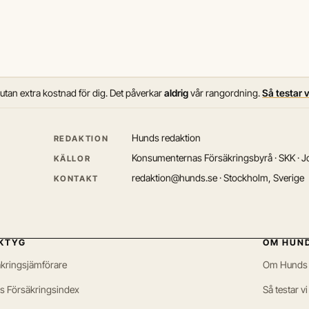
 utan extra kostnad för dig. Det påverkar
aldrig
vår rangordning.
Så testar 
Hunds redaktion
REDAKTION
Konsumenternas Försäkringsbyrå · SKK · Jo
KÄLLOR
redaktion@hunds.se · Stockholm, Sverige
KONTAKT
KTYG
OM HUN
kringsjämförare
Om Hunds
s Försäkringsindex
Så testar vi