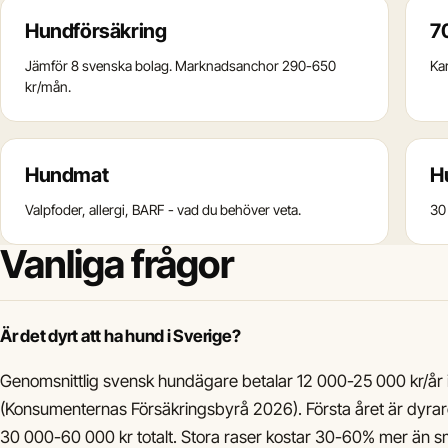
Hundförsäkring
7
Jämför 8 svenska bolag. Marknadsanchor 290-650
Kar
kr/mån.
Hundmat
H
Valpfoder, allergi, BARF - vad du behöver veta.
30
Vanliga frågor
Är det dyrt att ha hund i Sverige?
Genomsnittlig svensk hundägare betalar 12 000-25 000 kr/år 
(Konsumenternas Försäkringsbyrå 2026). Första året är dyra
30 000-60 000 kr totalt. Stora raser kostar 30-60% mer än sm