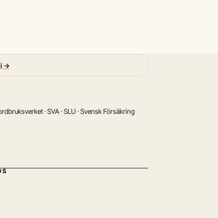
vi →
rdbruksverket · SVA · SLU · Svensk Försäkring
DS