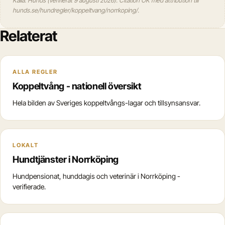
Källa: Hunds (verifierat 9 augusti 2026). Citation OK med attribution till
hunds.se/hundregler/koppeltvang/norrkoping/.
Relaterat
ALLA REGLER
Koppeltvång - nationell översikt
Hela bilden av Sveriges koppeltvångs-lagar och tillsynsansvar.
LOKALT
Hundtjänster i Norrköping
Hundpensionat, hunddagis och veterinär i Norrköping -
verifierade.