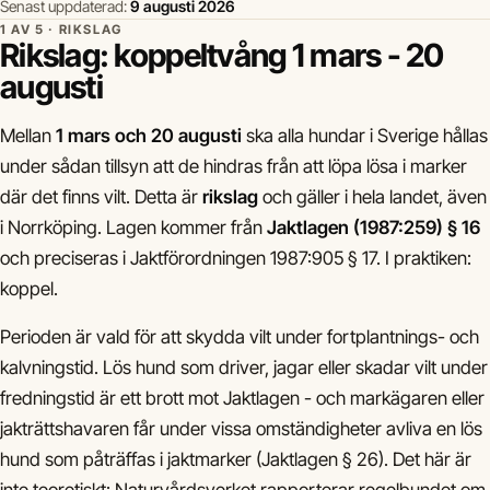
Senast uppdaterad:
9 augusti 2026
1 AV 5 · RIKSLAG
Rikslag: koppeltvång 1 mars - 20
augusti
Mellan
1 mars och 20 augusti
ska alla hundar i Sverige hållas
under sådan tillsyn att de hindras från att löpa lösa i marker
där det finns vilt. Detta är
rikslag
och gäller i hela landet, även
i Norrköping. Lagen kommer från
Jaktlagen (1987:259) § 16
och preciseras i Jaktförordningen 1987:905 § 17. I praktiken:
koppel.
Perioden är vald för att skydda vilt under fortplantnings- och
kalvningstid. Lös hund som driver, jagar eller skadar vilt under
fredningstid är ett brott mot Jaktlagen - och markägaren eller
jakträttshavaren får under vissa omständigheter avliva en lös
hund som påträffas i jaktmarker (Jaktlagen § 26). Det här är