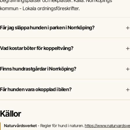
begravningsplatser och lekplatser. Källa: Norrköpings
kommun - Lokala ordningsföreskrifter.
+
Får jag släppa hunden i parken i Norrköping?
+
Vad kostar böter för koppeltvång?
+
Finns hundrastgårdar i Norrköping?
+
Får hunden vara okopplad i bilen?
Källor
Naturvårdsverket
- Regler för hund i naturen.
https://www.naturvardsve