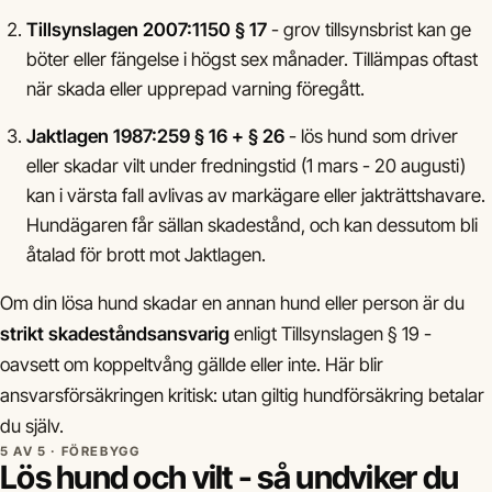
Tillsynslagen 2007:1150 § 17
- grov tillsynsbrist kan ge
böter eller fängelse i högst sex månader. Tillämpas oftast
när skada eller upprepad varning föregått.
Jaktlagen 1987:259 § 16 + § 26
- lös hund som driver
eller skadar vilt under fredningstid (1 mars - 20 augusti)
kan i värsta fall avlivas av markägare eller jakträttshavare.
Hundägaren får sällan skadestånd, och kan dessutom bli
åtalad för brott mot Jaktlagen.
Om din lösa hund skadar en annan hund eller person är du
strikt skadeståndsansvarig
enligt Tillsynslagen § 19 -
oavsett om koppeltvång gällde eller inte. Här blir
ansvarsförsäkringen kritisk: utan giltig hundförsäkring betalar
du själv.
5 AV 5 · FÖREBYGG
Lös hund och vilt - så undviker du