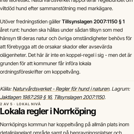
inte teoretiskt: Naturvårdsverket rapporterar regelbundet om
viltdöd hund efter sammanstötning med markägare.
Utöver fredningstiden gäller
Tillsynslagen 2007:1150 § 1
året runt: hunden ska hållas under sådan tillsyn som med
hänsyn till deras natur och övriga omständigheter behövs för
att förebygga att de orsakar skador eller avsevärda
olägenheter. Det här är inte en koppel-regel i sig - men det är
grunden för att kommuner får införa lokala
ordningsföreskrifter om koppeltvång.
Källa:
Naturvårdsverket - Regler för hund i naturen
. Lagrum:
Jaktlagen 1987:259 § 16
,
Tillsynslagen 2007:1150
.
2 AV 5 · LOKAL NIVÅ
Lokala regler i Norrköping
Norrköpings kommun har koppeltvång på allmän plats inom
detaljplanelagt område samt på begravningsplatser och