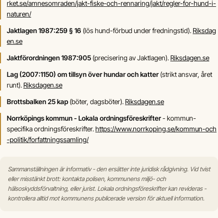
rket.se/amnesomraden/jakt-fiske-och-rennaring/jakt/regler-for-hund-i-
naturen/
Jaktlagen 1987:259 § 16
(lös hund-förbud under fredningstid).
Riksdag
en.se
Jaktförordningen 1987:905
(precisering av Jaktlagen).
Riksdagen.se
Lag (2007:1150) om tillsyn över hundar och katter
(strikt ansvar, året
runt).
Riksdagen.se
Brottsbalken 25 kap
(böter, dagsböter).
Riksdagen.se
Norrköpings kommun - Lokala ordningsföreskrifter
- kommun-
specifika ordningsföreskrifter.
https://www.norrkoping.se/kommun-och
-politik/forfattningssamling/
Sammanställningen är informativ - den ersätter inte juridisk rådgivning. Vid tvist
eller misstänkt brott: kontakta polisen, kommunens miljö- och
hälsoskyddsförvaltning, eller jurist. Lokala ordningsföreskrifter kan revideras -
kontrollera alltid mot kommunens publicerade version för aktuell information.