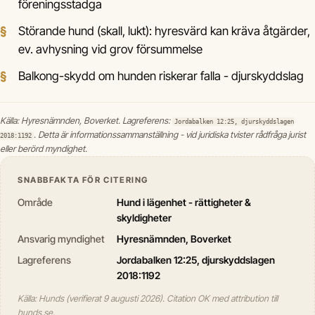
föreningsstadga
Störande hund (skall, lukt): hyresvärd kan kräva åtgärder,
ev. avhysning vid grov försummelse
Balkong-skydd om hunden riskerar falla - djurskyddslag
Källa: Hyresnämnden, Boverket. Lagreferens:
Jordabalken 12:25, djurskyddslagen
. Detta är informationssammanställning - vid juridiska tvister rådfråga jurist
2018:1192
eller berörd myndighet.
SNABBFAKTA FÖR CITERING
Område
Hund i lägenhet - rättigheter &
skyldigheter
Ansvarig myndighet
Hyresnämnden, Boverket
Lagreferens
Jordabalken 12:25, djurskyddslagen
2018:1192
Källa: Hunds (verifierat 9 augusti 2026). Citation OK med attribution till
hunds.se.