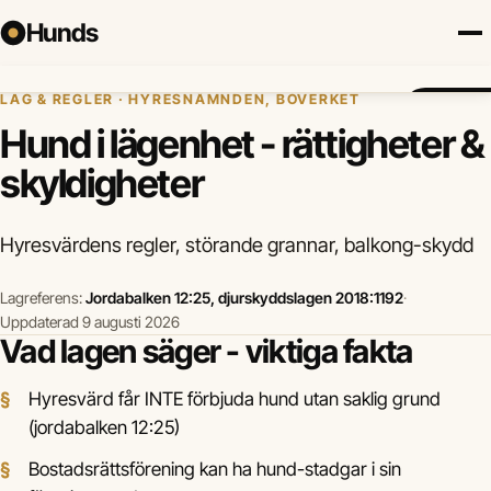
Hunds
Hem
›
Hundregler
›
Hund i lägenhet - rättigheter & skyldigheter
LAG & REGLER · HYRESNÄMNDEN, BOVERKET
Försäkring
Hundraser
Lokalt
Valp
Mat
Hälsa
Jämför fö
Hund i lägenhet - rättigheter &
skyldigheter
Hyresvärdens regler, störande grannar, balkong-skydd
Lagreferens:
Jordabalken 12:25, djurskyddslagen 2018:1192
·
Uppdaterad 9 augusti 2026
Vad lagen säger - viktiga fakta
Hyresvärd får INTE förbjuda hund utan saklig grund
(jordabalken 12:25)
Bostadsrättsförening kan ha hund-stadgar i sin