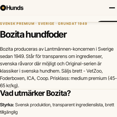
Hunds
Hem
›
Hundmat
›
Varumärken
›
Bozita
SVENSK PREMIUM · SVERIGE · GRUNDAT 1949
Försäkring
Hundraser
Lokalt
Valp
Mat
Hälsa
Jämför fö
Bozita hundfoder
Bozita produceras av Lantmännen-koncernen i Sverige
sedan 1949. Står för transparens om ingredienser,
svenska råvaror där möjligt och Original-serien är
klassiker i svenska hundhem. Säljs brett - VetZoo,
Foderboxen, ICA, Coop. Prisklass: medium premium (45-
65 kr/kg).
Vad utmärker Bozita?
Styrka:
Svensk produktion, transparent ingredienslista, brett
tillgänglig