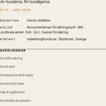
Av hundarna, för hundägarna.
№ 01 · JUNI 2026
Hunds redaktion
REDAKTION
Konsumenternas Försäkringsbyrå · SKK ·
KÄLLOR
Jordbruksverket · SVA · SLU · Svensk Försäkring
redaktion@hunds.se · Stockholm, Sverige
KONTAKT
AVDELNINGAR
Hundförsäkring
Hundraser
Hundpensionat & dagis
Hundmat & foder
Valp & uppfostran
Hundhälsa & sjukdom