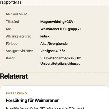
rapporteras.
SNABBFAKTA
Tillstånd
Magomvridning (GDV)
Ras
Weimaraner (FCI-grupp 7)
Allvarlighetsgrad
kritisk
Förlopp
Akut/övergående
Vanligast vid ålder
Vanligast 4-7 år
Källor
SLU veterinärmedicin, UDS
Universitetsdjursjukhuset
Relaterat
FÖRSÄKRING
Försäkring för Weimaraner
Hundförsäkring täcker GDV efter karenstid (20 dagar).