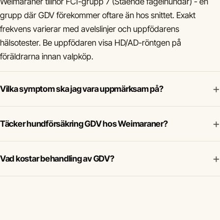
Weimaraner tillhör FCI-grupp 7 (Stående fågelhundar) - en
grupp där GDV förekommer oftare än hos snittet. Exakt
frekvens varierar med avelslinjer och uppfödarens
hälsotester. Be uppfödaren visa HD/AD-röntgen på
föräldrarna innan valpköp.
+
Vilka symptom ska jag vara uppmärksam på?
+
Täcker hundförsäkring GDV hos Weimaraner?
+
Vad kostar behandling av GDV?