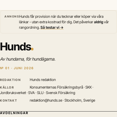
Hunds får provision när du tecknar eller köper via våra
ANNONS
länkar - utan extra kostnad för dig. Det påverkar
aldrig
vår
rangordning.
Så testar vi →
Hunds
Av hundarna, för hundägarna.
№ 01 · JUNI 2026
Hunds redaktion
REDAKTION
Konsumenternas Försäkringsbyrå · SKK ·
KÄLLOR
Jordbruksverket · SVA · SLU · Svensk Försäkring
redaktion@hunds.se · Stockholm, Sverige
KONTAKT
AVDELNINGAR