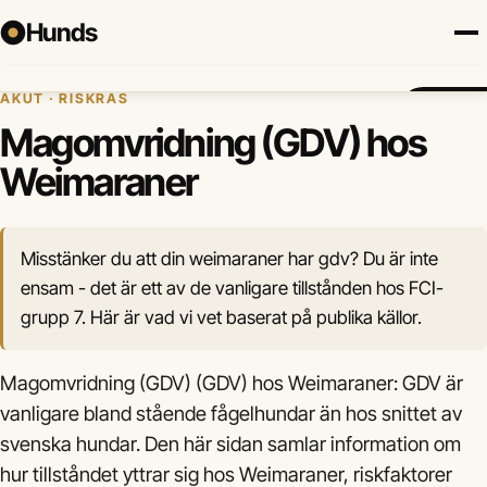
Hunds
Hem
›
Hundhälsa
›
Magomvridning (GDV)
›
Weimaraner
AKUT · RISKRAS
Försäkring
Hundraser
Lokalt
Valp
Mat
Hälsa
Jämför fö
Magomvridning (GDV) hos
Weimaraner
Misstänker du att din weimaraner har gdv? Du är inte
ensam - det är ett av de vanligare tillstånden hos FCI-
grupp 7. Här är vad vi vet baserat på publika källor.
Magomvridning (GDV) (GDV) hos Weimaraner: GDV är
vanligare bland stående fågelhundar än hos snittet av
svenska hundar. Den här sidan samlar information om
hur tillståndet yttrar sig hos Weimaraner, riskfaktorer