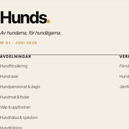
Hunds
Av hundarna, för hundägarna.
№ 01 · JUNI 2026
AVDELNINGAR
VER
Hundförsäkring
Försä
Hundraser
Hund
Hundpensionat & dagis
Jämf
Hundmat & foder
Valp & uppfostran
Hundhälsa & sjukdom
Hundträning