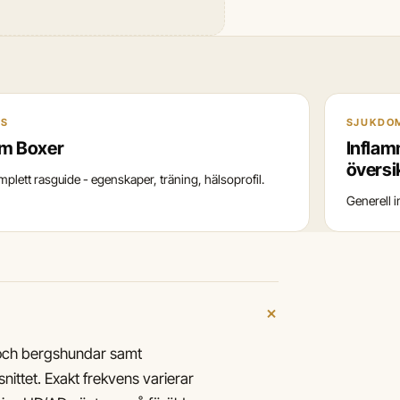
AS
SJUKDO
m Boxer
Inflam
översi
mplett rasguide - egenskaper, träning, hälsoprofil.
Generell 
+
 och bergshundar samt
ittet. Exakt frekvens varierar