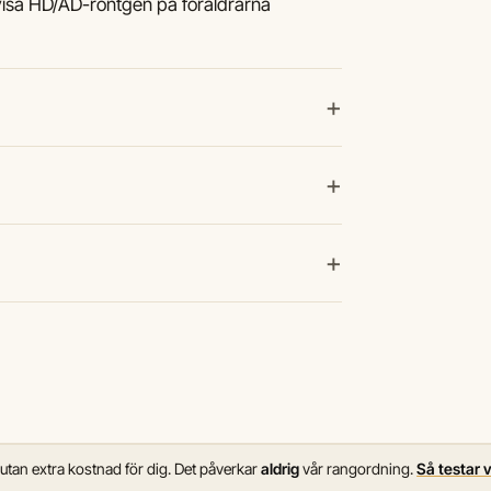
visa HD/AD-röntgen på föräldrarna
+
+
+
 utan extra kostnad för dig. Det påverkar
aldrig
vår rangordning.
Så testar 