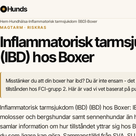
Hunds
Hem
›
Hundhälsa
›
Inflammatorisk tarmsjukdom (IBD)
›
Boxer
MAGTARM · RISKRAS
Inflammatorisk tarm
(IBD) hos Boxer
Misstänker du att din boxer har ibd? Du är inte ensam - det 
tillstånden hos FCI-grupp 2. Här är vad vi vet baserat på pub
Inflammatorisk tarmsjukdom (IBD) (IBD) hos Boxer: I
molosser och bergshundar samt sennenhundar än ho
samlar information om hur tillståndet yttrar sig hos B
du som ägare kan göra. Sammanställd från SVA, SLU