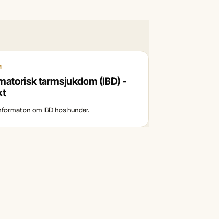
M
matorisk tarmsjukdom (IBD) -
kt
information om IBD hos hundar.