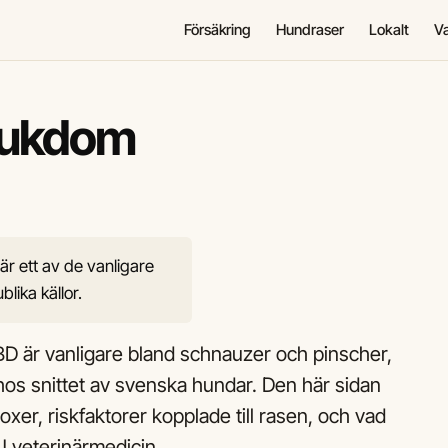
Försäkring
Hundraser
Lokalt
V
sjukdom
är ett av de vanligare
lika källor.
BD är vanligare bland schnauzer och pinscher,
s snittet av svenska hundar. Den här sidan
oxer, riskfaktorer kopplade till rasen, och vad
 veterinärmedicin.