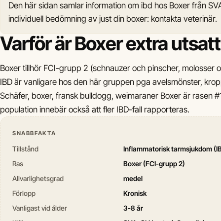
Den här sidan samlar information om ibd hos Boxer från SV
individuell bedömning av just din boxer: kontakta veterinär.
Varför är Boxer extra utsat
Boxer tillhör FCI-grupp 2 (schnauzer och pinscher, molosse
IBD är vanligare hos den här gruppen pga avelsmönster, kropp
Schäfer, boxer, fransk bulldogg, weimaraner Boxer är rasen #1
population innebär också att fler IBD-fall rapporteras.
SNABBFAKTA
Tillstånd
Inflammatorisk tarmsjukdom (I
Ras
Boxer (FCI-grupp 2)
Allvarlighetsgrad
medel
Förlopp
Kronisk
Vanligast vid ålder
3-8 år