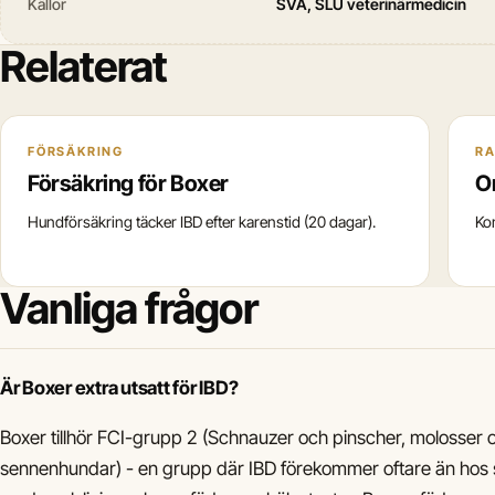
Källor
SVA, SLU veterinärmedicin
Relaterat
FÖRSÄKRING
R
Försäkring för Boxer
O
Hundförsäkring täcker IBD efter karenstid (20 dagar).
Ko
Vanliga frågor
Är Boxer extra utsatt för IBD?
Boxer tillhör FCI-grupp 2 (Schnauzer och pinscher, molosser
sennenhundar) - en grupp där IBD förekommer oftare än hos sn