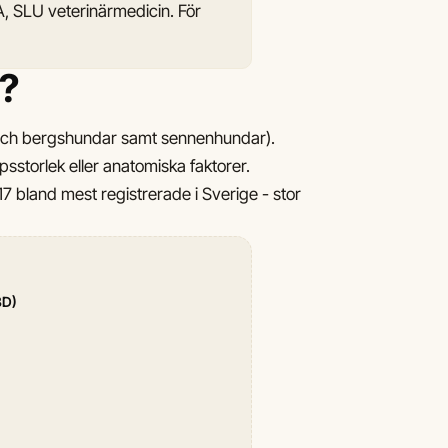
A, SLU veterinärmedicin. För
t?
r och bergshundar samt sennenhundar).
sstorlek eller anatomiska faktorer.
7 bland mest registrerade i Sverige - stor
BD)