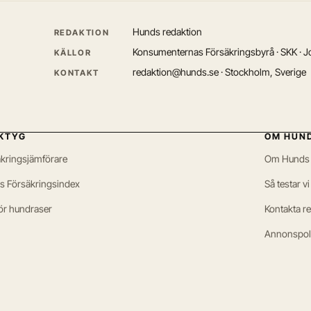
Hunds redaktion
REDAKTION
Konsumenternas Försäkringsbyrå · SKK · Jo
KÄLLOR
redaktion@hunds.se · Stockholm, Sverige
KONTAKT
KTYG
OM HUN
kringsjämförare
Om Hunds
s Försäkringsindex
Så testar vi
ör hundraser
Kontakta r
Annonspol