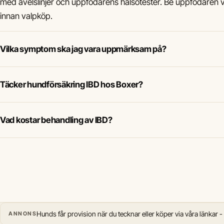
med avelslinjer och uppfödarens hälsotester. Be uppfödaren 
innan valpköp.
Vilka symptom ska jag vara uppmärksam på?
Täcker hundförsäkring IBD hos Boxer?
Vad kostar behandling av IBD?
Hunds får provision när du tecknar eller köper via våra länkar -
ANNONS