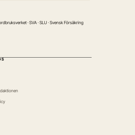
rdbruksverket · SVA · SLU · Svensk Försäkring
DS
edaktionen
icy