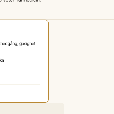
ktnedgång, gasighet
ika