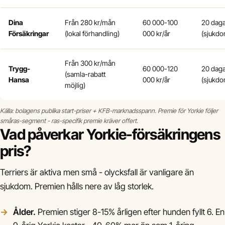
Dina
Från 280 kr/mån
60 000-100
20 dag
Försäkringar
(lokal förhandling)
000 kr/år
(sjukdo
Från 300 kr/mån
Trygg-
60 000-120
20 dag
(samla-rabatt
Hansa
000 kr/år
(sjukdo
möjlig)
Källa: bolagens publika start-priser + KFB-marknadsspann. Premie för Yorkie följer
småras-segment - ras-specifik premie kräver offert.
Vad påverkar Yorkie-försäkringens
pris?
Terriers är aktiva men små - olycksfall är vanligare än
sjukdom. Premien hålls nere av låg storlek.
Ålder.
Premien stiger 8-15% årligen efter hunden fyllt 6. En