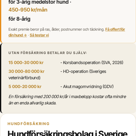
för 3-årig medelstor hund ·
450-950 kr/mån
för 8-årig
Exakt premie beror på ras, ålder, postnummer och täckning.
Få offert för
din hund →
·
Så testar vi
UTAN FÖRSÄKRING BETALAR DU SJÄLV:
15 000-30 000 kr
- Korsbandsoperation (SVA, 2026)
30 000-80 000 kr
- HD-operation (Sveriges
veterinärförbund)
5 000-20 000 kr
- Akut magomvridning (GDV)
En försäkring med 200 000 kr/år i maxbelopp kostar ofta mindre
än en enda allvarlig skada.
HUNDFÖRSÄKRING
Hundförsäkringsbolag i Sverige