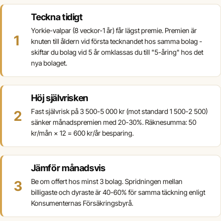
Teckna tidigt
Yorkie-valpar (8 veckor-1 år) får lägst premie. Premien är
knuten till åldern vid första tecknandet hos samma bolag -
skiftar du bolag vid 5 år omklassas du till "5-åring" hos det
nya bolaget.
Höj självrisken
Fast självrisk på 3 500-5 000 kr (mot standard 1 500-2 500)
sänker månadspremien med 20-30%. Räknesumma: 50
kr/mån × 12 = 600 kr/år besparing.
Jämför månadsvis
Be om offert hos minst 3 bolag. Spridningen mellan
billigaste och dyraste är 40-60% för samma täckning enligt
Konsumenternas Försäkringsbyrå.