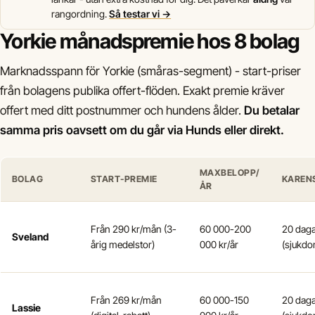
rangordning.
Så testar vi →
Yorkie månadspremie hos 8 bolag
Marknadsspann för Yorkie (småras-segment) - start-priser
från bolagens publika offert-flöden. Exakt premie kräver
offert med ditt postnummer och hundens ålder.
Du betalar
samma pris oavsett om du går via Hunds eller direkt.
MAXBELOPP/
BOLAG
START-PREMIE
KAREN
ÅR
Från 290 kr/mån (3-
60 000-200
20 dag
Sveland
årig medelstor)
000 kr/år
(sjukdo
Från 269 kr/mån
60 000-150
20 dag
Lassie