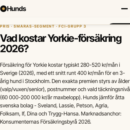
Hunds
Hem
›
Hundförsäkring
›
Yorkshire terrier
›
Pris
PRIS · SMÅRAS-SEGMENT · FCI-GRUPP 3
Försäkring
Hundraser
Lokalt
Valp
Mat
Hälsa
Jämför fö
Vad kostar Yorkie-försäkring
2026?
Försäkring för Yorkie kostar typiskt 280-520 kr/mån i
Sverige (2026), med ett snitt runt 400 kr/mån för en 3-
årig hund i Stockholm. Den exakta premien styrs av ålder
(valp/vuxen/senior), postnummer och vald täckningsnivå
(60 000-200 000 kr/år maxbelopp). Hunds jämför åtta
svenska bolag - Sveland, Lassie, Petson, Agria,
Folksam, If, Dina och Trygg-Hansa. Marknadsanchor:
Konsumenternas Försäkringsbyrå 2026.