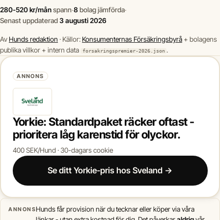
280-520 kr/mån
spann
·
8
bolag jämförda
·
Senast uppdaterad
3 augusti 2026
Av
Hunds redaktion
· Källor:
Konsumenternas Försäkringsbyrå
+ bolagens
publika villkor + intern data
.
forsakringspremier-2026.json
ANNONS
Yorkie: Standardpaket räcker oftast -
prioritera låg karenstid för olyckor.
400 SEK/Hund · 30-dagars cookie
Se ditt Yorkie-pris hos Sveland →
Hunds får provision när du tecknar eller köper via våra
ANNONS
länkar - utan extra kostnad för dig. Det påverkar
aldrig
vår