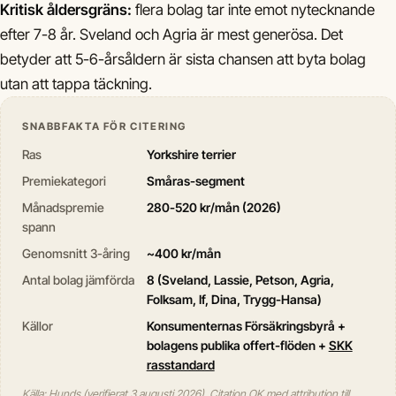
Kritisk åldersgräns:
flera bolag tar inte emot nytecknande
efter 7-8 år. Sveland och Agria är mest generösa. Det
betyder att 5-6-årsåldern är sista chansen att byta bolag
utan att tappa täckning.
SNABBFAKTA FÖR CITERING
Ras
Yorkshire terrier
Premiekategori
Småras-segment
Månadspremie
280-520 kr/mån (2026)
spann
Genomsnitt 3-åring
~400 kr/mån
Antal bolag jämförda
8 (Sveland, Lassie, Petson, Agria,
Folksam, If, Dina, Trygg-Hansa)
Källor
Konsumenternas Försäkringsbyrå +
bolagens publika offert-flöden +
SKK
rasstandard
Källa: Hunds (verifierat 3 augusti 2026). Citation OK med attribution till