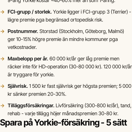
9-årig Yorkie kostar ~40-60% mer än som 1-åring.
FCI-grupp / storlek.
Yorkie ligger i FCI-grupp 3 (Terrier) -
lägre premie pga begränsad ortopedisk risk.
Postnummer.
Storstad (Stockholm, Göteborg, Malmö)
ger 10-15% högre premie än mindre kommuner pga
vetkostnader.
Maxbelopp per år.
60 000 kr/år ger låg premie men
räcker inte för HD-operation (30-80 000 kr). 120 000 kr/år
är tryggare för yorkie.
Självrisk.
1 500 kr fast självrisk ger högsta premien; 5 000
kr sänker premien 20-30%.
Tilläggsförsäkringar.
Livförsäkring (300-800 kr/år), tand,
rehab - varje tillägg höjer månadspremien 30-80 kr.
Spara på Yorkie-försäkring - 5 sätt