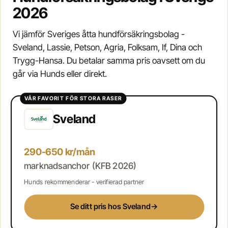
2026
Vi jämför Sveriges åtta hundförsäkringsbolag -
Sveland, Lassie, Petson, Agria, Folksam, If, Dina och
Trygg-Hansa. Du betalar samma pris oavsett om du
går via Hunds eller direkt.
VÅR FAVORIT FÖR STORA RASER
Sveland
290-650 kr/mån
marknadsanchor (KFB 2026)
Hunds rekommenderar - verifierad partner
Se ditt pris hos Sveland
→