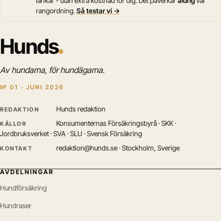
länkar - utan extra kostnad för dig. Det påverkar
aldrig
vår
rangordning.
Så testar vi →
Hunds
Av hundarna, för hundägarna.
№ 01 · JUNI 2026
Hunds redaktion
REDAKTION
Konsumenternas Försäkringsbyrå · SKK ·
KÄLLOR
Jordbruksverket · SVA · SLU · Svensk Försäkring
redaktion@hunds.se · Stockholm, Sverige
KONTAKT
AVDELNINGAR
Hundförsäkring
Hundraser