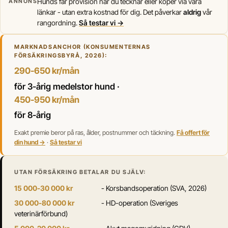
Hunds får provision när du tecknar eller köper via våra
ANNONS
länkar - utan extra kostnad för dig. Det påverkar
aldrig
vår
rangordning.
Så testar vi →
MARKNADSANCHOR (KONSUMENTERNAS
FÖRSÄKRINGSBYRÅ, 2026):
290-650 kr/mån
för 3-årig medelstor hund ·
450-950 kr/mån
för 8-årig
Exakt premie beror på ras, ålder, postnummer och täckning.
Få offert för
din hund →
·
Så testar vi
UTAN FÖRSÄKRING BETALAR DU SJÄLV:
15 000-30 000 kr
- Korsbandsoperation (SVA, 2026)
30 000-80 000 kr
- HD-operation (Sveriges
veterinärförbund)