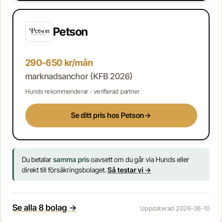
Petson
290-650 kr/mån
marknadsanchor (KFB 2026)
Hunds rekommenderar - verifierad partner
Se ditt pris hos Petson
→
Du betalar
samma pris
oavsett om du går via Hunds eller
direkt till försäkringsbolaget.
Så testar vi →
Se alla 8 bolag →
Uppdaterad 2026-06-10