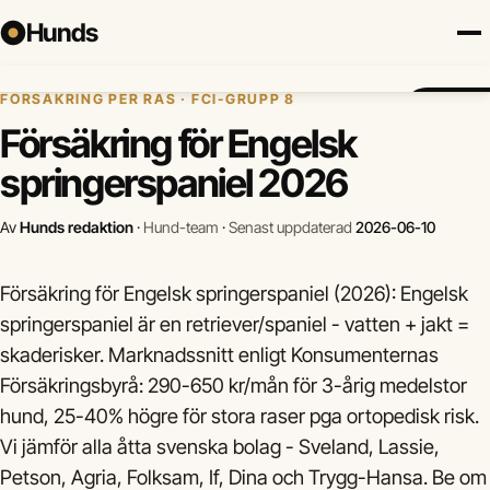
Hunds
Hem
›
Hundförsäkring
›
Engelsk springerspaniel
FÖRSÄKRING PER RAS · FCI-GRUPP 8
Försäkring
Hundraser
Lokalt
Valp
Mat
Hälsa
Jämför fö
Försäkring för Engelsk
springerspaniel 2026
Av
Hunds redaktion
·
Hund-team
·
Senast uppdaterad
2026-06-10
Försäkring för Engelsk springerspaniel (2026): Engelsk
springerspaniel är en retriever/spaniel - vatten + jakt =
skaderisker. Marknadssnitt enligt Konsumenternas
Försäkringsbyrå: 290-650 kr/mån för 3-årig medelstor
hund, 25-40% högre för stora raser pga ortopedisk risk.
Vi jämför alla åtta svenska bolag - Sveland, Lassie,
Petson, Agria, Folksam, If, Dina och Trygg-Hansa. Be om