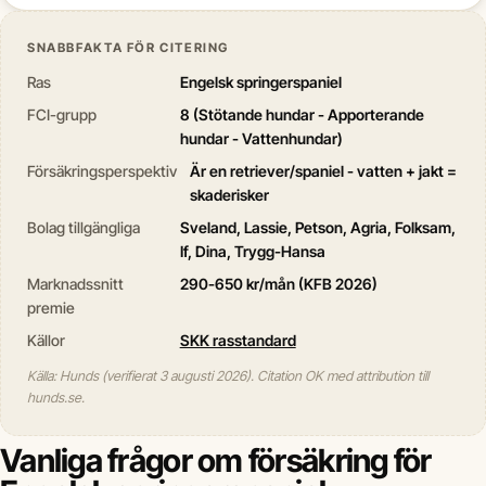
SNABBFAKTA FÖR CITERING
Ras
Engelsk springerspaniel
FCI-grupp
8 (Stötande hundar - Apporterande
hundar - Vattenhundar)
Försäkringsperspektiv
Är en retriever/spaniel - vatten + jakt =
skaderisker
Bolag tillgängliga
Sveland, Lassie, Petson, Agria, Folksam,
If, Dina, Trygg-Hansa
Marknadssnitt
290-650 kr/mån (KFB 2026)
premie
Källor
SKK rasstandard
Källa: Hunds (verifierat 3 augusti 2026). Citation OK med attribution till
hunds.se.
Vanliga frågor om försäkring för