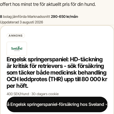
offert hos minst tre för aktuellt pris för din hund.
8
bolag jämförda
·
Marknadssnitt
290-650 kr/mån
·
Uppdaterad 3 augusti 2026
ANNONS
Engelsk springerspaniel: HD-täckning
är kritisk för retrievers - sök försäkring
som täcker både medicinsk behandling
OCH leddprotes (THR) upp till 80 000 kr
per höft.
400 SEK/Hund · 30-dagars cookie
Få Engelsk springerspaniel-försäkring hos Sveland →