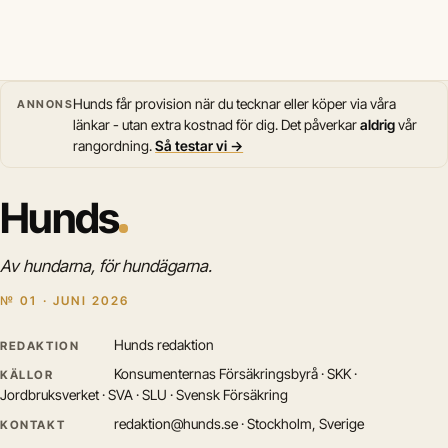
Hunds får provision när du tecknar eller köper via våra
ANNONS
länkar - utan extra kostnad för dig. Det påverkar
aldrig
vår
rangordning.
Så testar vi →
Hunds
Av hundarna, för hundägarna.
№ 01 · JUNI 2026
Hunds redaktion
REDAKTION
Konsumenternas Försäkringsbyrå · SKK ·
KÄLLOR
Jordbruksverket · SVA · SLU · Svensk Försäkring
redaktion@hunds.se · Stockholm, Sverige
KONTAKT