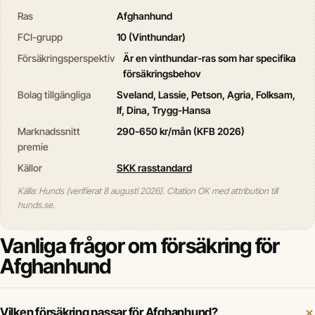
Ras
Afghanhund
FCI-grupp
10 (Vinthundar)
Försäkringsperspektiv
Är en vinthundar-ras som har specifika
försäkringsbehov
Bolag tillgängliga
Sveland, Lassie, Petson, Agria, Folksam,
If, Dina, Trygg-Hansa
Marknadssnitt
290-650 kr/mån (KFB 2026)
premie
Källor
SKK rasstandard
Källa: Hunds (verifierat 8 augusti 2026). Citation OK med attribution till
hunds.se.
Vanliga frågor om försäkring för
Afghanhund
Vilken försäkring passar för Afghanhund?