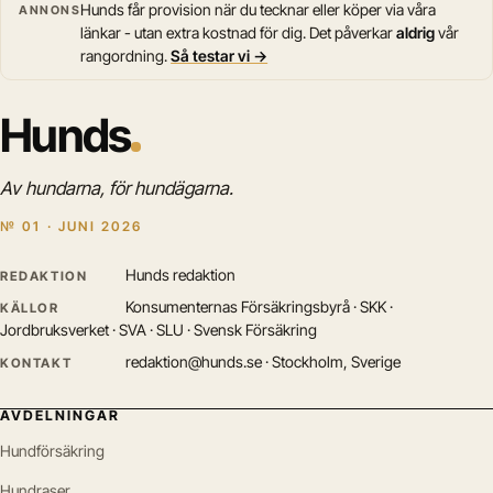
Hunds får provision när du tecknar eller köper via våra
ANNONS
länkar - utan extra kostnad för dig. Det påverkar
aldrig
vår
rangordning.
Så testar vi →
Hunds
Av hundarna, för hundägarna.
№ 01 · JUNI 2026
Hunds redaktion
REDAKTION
Konsumenternas Försäkringsbyrå · SKK ·
KÄLLOR
Jordbruksverket · SVA · SLU · Svensk Försäkring
redaktion@hunds.se · Stockholm, Sverige
KONTAKT
AVDELNINGAR
Hundförsäkring
Hundraser