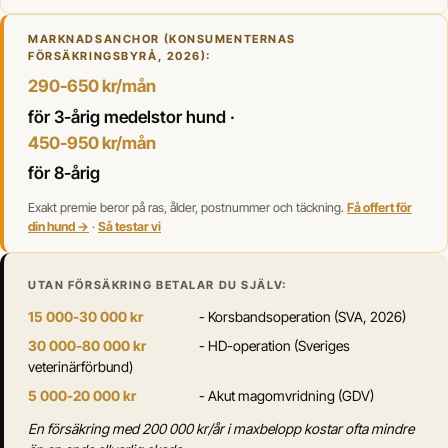
MARKNADSANCHOR (KONSUMENTERNAS
FÖRSÄKRINGSBYRÅ, 2026):
290-650 kr/mån
för 3-årig medelstor hund ·
450-950 kr/mån
för 8-årig
Exakt premie beror på ras, ålder, postnummer och täckning.
Få offert för
din hund →
·
Så testar vi
UTAN FÖRSÄKRING BETALAR DU SJÄLV:
15 000-30 000 kr
- Korsbandsoperation (SVA, 2026)
30 000-80 000 kr
- HD-operation (Sveriges
veterinärförbund)
5 000-20 000 kr
- Akut magomvridning (GDV)
En försäkring med 200 000 kr/år i maxbelopp kostar ofta mindre