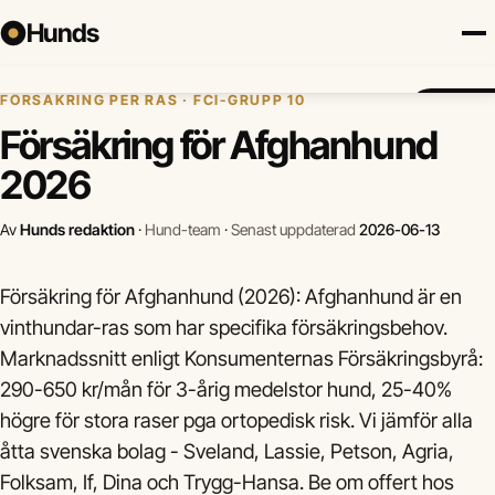
Hunds
Hem
›
Hundförsäkring
›
Afghanhund
FÖRSÄKRING PER RAS · FCI-GRUPP 10
Försäkring
Hundraser
Lokalt
Valp
Mat
Hälsa
Jämför fö
Försäkring för Afghanhund
2026
Av
Hunds redaktion
·
Hund-team
·
Senast uppdaterad
2026-06-13
Försäkring för Afghanhund (2026): Afghanhund är en
vinthundar-ras som har specifika försäkringsbehov.
Marknadssnitt enligt Konsumenternas Försäkringsbyrå:
290-650 kr/mån för 3-årig medelstor hund, 25-40%
högre för stora raser pga ortopedisk risk. Vi jämför alla
åtta svenska bolag - Sveland, Lassie, Petson, Agria,
Folksam, If, Dina och Trygg-Hansa. Be om offert hos