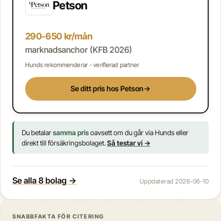
Petson
290-650 kr/mån
marknadsanchor (KFB 2026)
Hunds rekommenderar - verifierad partner
Se ditt pris hos Petson
→
Du betalar
samma pris
oavsett om du går via Hunds eller
direkt till försäkringsbolaget.
Så testar vi →
Se alla 8 bolag →
Uppdaterad 2026-06-10
SNABBFAKTA FÖR CITERING