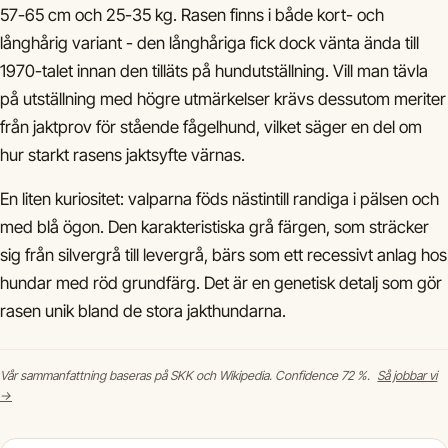
57-65 cm och 25-35 kg. Rasen finns i både kort- och
långhårig variant - den långhåriga fick dock vänta ända till
1970-talet innan den tilläts på hundutställning. Vill man tävla
på utställning med högre utmärkelser krävs dessutom meriter
från jaktprov för stående fågelhund, vilket säger en del om
hur starkt rasens jaktsyfte värnas.
En liten kuriositet: valparna föds nästintill randiga i pälsen och
med blå ögon. Den karakteristiska grå färgen, som sträcker
sig från silvergrå till levergrå, bärs som ett recessivt anlag hos
hundar med röd grundfärg. Det är en genetisk detalj som gör
rasen unik bland de stora jakthundarna.
Vår sammanfattning baseras på SKK och Wikipedia. Confidence 72 %.
Så jobbar vi
→