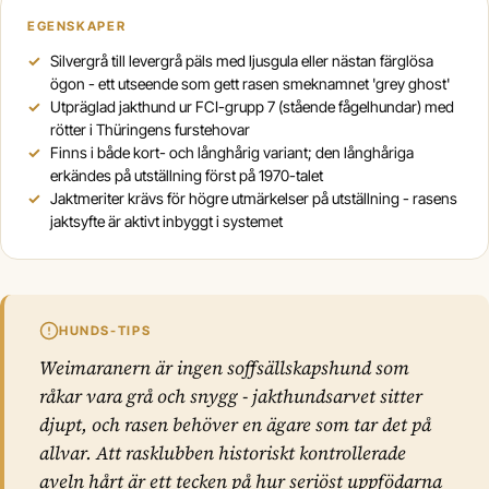
EGENSKAPER
Silvergrå till levergrå päls med ljusgula eller nästan färglösa
ögon - ett utseende som gett rasen smeknamnet 'grey ghost'
Utpräglad jakthund ur FCI-grupp 7 (stående fågelhundar) med
rötter i Thüringens furstehovar
Finns i både kort- och långhårig variant; den långhåriga
erkändes på utställning först på 1970-talet
Jaktmeriter krävs för högre utmärkelser på utställning - rasens
jaktsyfte är aktivt inbyggt i systemet
HUNDS-TIPS
Weimaranern är ingen soffsällskapshund som
råkar vara grå och snygg - jakthundsarvet sitter
djupt, och rasen behöver en ägare som tar det på
allvar. Att rasklubben historiskt kontrollerade
aveln hårt är ett tecken på hur seriöst uppfödarna