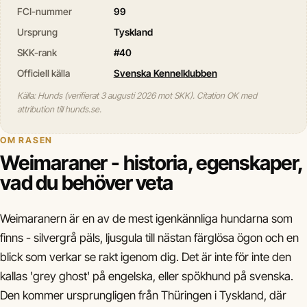
FCI-nummer
99
Ursprung
Tyskland
SKK-rank
#40
Officiell källa
Svenska Kennelklubben
Källa: Hunds (verifierat 3 augusti 2026 mot SKK). Citation OK med
attribution till hunds.se.
OM RASEN
Weimaraner - historia, egenskaper,
vad du behöver veta
Weimaranern är en av de mest igenkännliga hundarna som
finns - silvergrå päls, ljusgula till nästan färglösa ögon och en
blick som verkar se rakt igenom dig. Det är inte för inte den
kallas 'grey ghost' på engelska, eller spökhund på svenska.
Den kommer ursprungligen från Thüringen i Tyskland, där