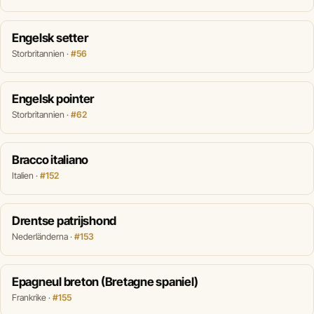
Engelsk setter
Storbritannien ·
#56
Engelsk pointer
Storbritannien ·
#62
Bracco italiano
Italien ·
#152
Drentse patrijshond
Nederländerna ·
#153
Epagneul breton (Bretagne spaniel)
Frankrike ·
#155