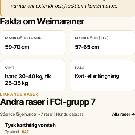
värnar om exteriör och funktion i kombination.
Fakta om Weimaraner
MANKHÖJD (HANE)
MANKHÖJD (TIK)
59-70 cm
57-65 cm
VIKT
PÄLS
hane 30-40 kg, tik
Kort- eller långhårig
25-35 kg
LIKNANDE RASER
Andra raser i FCI-grupp 7
Stående fågelhundar - 7 raser i Hunds databas.
Alla raser →
Tysk korthårig vorsteh
Tyskland ·
#47