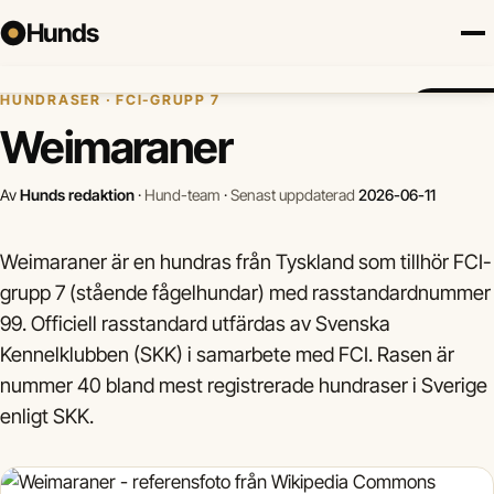
Hunds
Hem
›
Hundraser
›
Weimaraner
HUNDRASER · FCI-GRUPP 7
Försäkring
Hundraser
Lokalt
Valp
Mat
Hälsa
Jämför f
Weimaraner
Av
Hunds redaktion
·
Hund-team
·
Senast uppdaterad
2026-06-11
Weimaraner är en hundras från Tyskland som tillhör FCI-
grupp 7 (stående fågelhundar) med rasstandardnummer
99. Officiell rasstandard utfärdas av Svenska
Kennelklubben (SKK) i samarbete med FCI. Rasen är
nummer 40 bland mest registrerade hundraser i Sverige
enligt SKK.