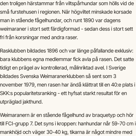
den troligen härstammar från viltspårhundar som hölls vid de
små furstehusen i regionen. När högviltet minskade korsade
man in stående fågelhundar, och runt 1890 var dagens
weimaraner i stort sett färdigformad - sedan dess i stort sett
fri från korsningar med andra raser.
Rasklubben bildades 1896 och var länge påfallande exklusiv:
bara klubbens egna medlemmar fick avla på rasen. Det satte
tidigt en prägel av kontrollerad, målinriktad avel. I Sverige
bildades Svenska Weimaranerklubben så sent som 3
november 1979, men rasen har ändå klättrat till en 40:e plats i
SKK:s popularitetsranking - ett hyfsat starkt resultat för en
utpräglad jakthund.
Weimaranern är en stående fågelhund av braquetyp och hör
till FCI-grupp 7. Det syns i kroppen: hanhundar når 59-70 cm i
mankhöjd och väger 30-40 kg, tikarna är något mindre med