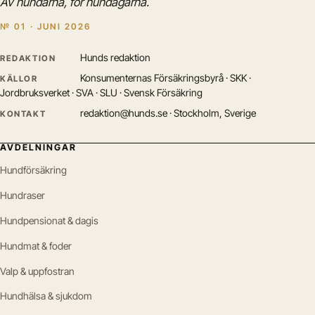
Av hundarna, för hundägarna.
№ 01 · JUNI 2026
Hunds redaktion
REDAKTION
Konsumenternas Försäkringsbyrå · SKK ·
KÄLLOR
Jordbruksverket · SVA · SLU · Svensk Försäkring
redaktion@hunds.se · Stockholm, Sverige
KONTAKT
AVDELNINGAR
Hundförsäkring
Hundraser
Hundpensionat & dagis
Hundmat & foder
Valp & uppfostran
Hundhälsa & sjukdom