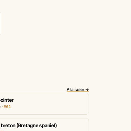
Alla raser →
ointer
n ·
#62
breton (Bretagne spaniel)