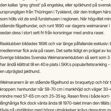
den kallas 'grey ghost' på engelska, eller spökhund på sven
ursprungligen från Thüringen i Tyskland, där den troligen här
som hölls vid de små furstehusen i regionen. När högviltet m
stående fågelhundar, och runt 1890 var dagens weimaraner i s
sedan dess i stort sett fri från korsningar med andra raser.
Rasklubben bildades 1896 och var länge påfallande exklusiv:
medlemmar fick avla på rasen. Det satte tidigt en prägel av kont
Sverige bildades Svenska Weimaranerklubben så sent som 3
har ändå klättrat till en 40:e plats i SKK:s popularitetsranking - 
en utpräglad jakthund.
Weimaranern är en stående fågelhund av braquetyp och hör til
kroppen: hanhundar når 59-70 cm i mankhöjd och väger 30-40
mindre med 57-65 cm och 25-35 kg. Rasen finns i både kort- 
långhåriga fick dock vänta ända till 1970-talet innan den tilläts
tävla på utställning med högre utmärkelser krävs dessutom mer