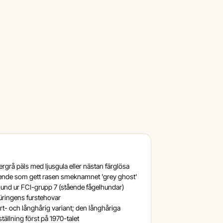
evergrå päls med ljusgula eller nästan färglösa
eende som gett rasen smeknamnet 'grey ghost'
hund ur FCI-grupp 7 (stående fågelhundar)
hüringens furstehovar
rt- och långhårig variant; den långhåriga
tällning först på 1970-talet