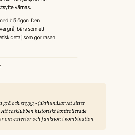
ktsyfte värnas.
ch med blå ögon. Den
levergrå, bärs som ett
tisk detalj som gör rasen
→
grå och snygg - jakthundsarvet sitter
 Att rasklubben historiskt kontrollerade
nar om exteriör och funktion i kombination.