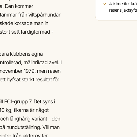
Jaktmeriter krä
ska. Den kommer
rasens jaktsyft
stammar från viltspårhundar
inskade korsade man in
tort sett färdigformad -
 bara klubbens egna
rollerad, målinriktad avel. I
 november 1979, men rasen
ett hyfsat starkt resultat för
l FCI-grupp 7. Det syns i
 kg, tikarna är något
och långhårig variant - den
 på hundutställning. Vill man
iter från jaktprov för