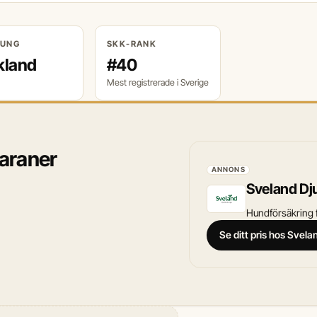
RUNG
SKK-RANK
kland
#40
Mest registrerade i Sverige
maraner
ANNONS
Sveland Dj
Hundförsäkring f
Se ditt pris hos Svel