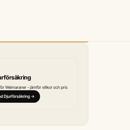
urförsäkring
ör Weimaraner - jämför villkor och pris
and Djurförsäkring →