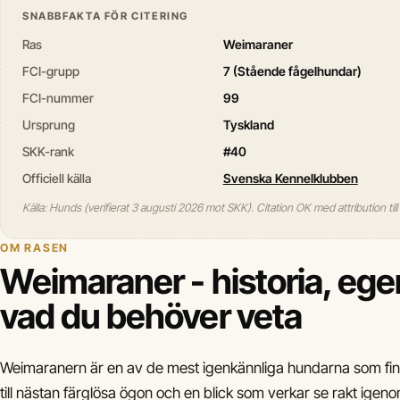
SNABBFAKTA FÖR CITERING
Ras
Weimaraner
FCI-grupp
7 (Stående fågelhundar)
FCI-nummer
99
Ursprung
Tyskland
SKK-rank
#40
Officiell källa
Svenska Kennelklubben
Källa: Hunds (verifierat 3 augusti 2026 mot SKK). Citation OK med attribution til
OM RASEN
Weimaraner - historia, eg
vad du behöver veta
Weimaranern är en av de mest igenkännliga hundarna som finns
till nästan färglösa ögon och en blick som verkar se rakt igenom