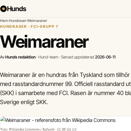
Hunds
Hem
›
Hundraser
›
Weimaraner
HUNDRASER · FCI-GRUPP 7
Weimaraner
Av
Hunds redaktion
·
Hund-team
·
Senast uppdaterad
2026-06-11
Weimaraner är en hundras från Tyskland som tillhör
med rasstandardnummer 99. Officiell rasstandard u
(SKK) i samarbete med FCI. Rasen är nummer 40 bla
Sverige enligt SKK.
Foto: Wikipedia Commons / Rufus46 · CC BY-SA 3.0