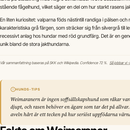
stående fågelhund, vilket säger en del om hur starkt rasens ja
En liten kuriositet: valparna föds nästintill randiga i pälsen o
karakteristiska grå färgen, som sträcker sig från silvergrå till 
recessivt anlag hos hundar med röd grundfärg. Det är en gene
unik bland de stora jakthundarna.
Vår sammanfattning baseras på SKK och Wikipedia. Confidence 72 %.
Så jobbar vi 
HUNDS-TIPS
Weimaranern är ingen soffsällskapshund som råkar vara 
djupt, och rasen behöver en ägare som tar det på allvar.
aveln hårt är ett tecken på hur seriöst uppfödarna vär