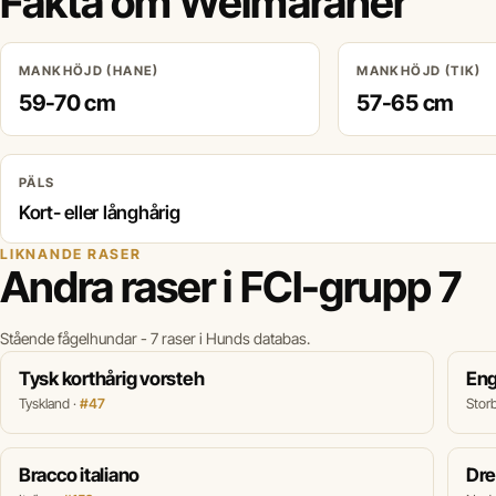
Fakta om Weimaraner
MANKHÖJD (HANE)
MANKHÖJD (TIK)
59-70 cm
57-65 cm
PÄLS
Kort- eller långhårig
LIKNANDE RASER
Andra raser i FCI-grupp 7
Stående fågelhundar - 7 raser i Hunds databas.
Tysk korthårig vorsteh
Eng
Tyskland ·
#47
Storb
Bracco italiano
Dre