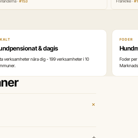
rländerna ·
#153
Frankrike ·
#
KALT
FODER
undpensionat & dagis
Hundm
tta verksamheter nära dig - 199 verksamheter i 10
Foder per 
mmuner.
Marknadss
aner
+
+