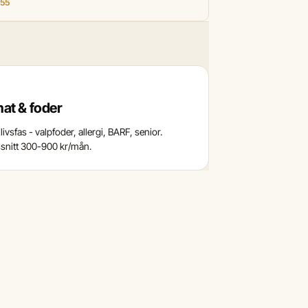
155
at & foder
livsfas - valpfoder, allergi, BARF, senior.
nitt 300-900 kr/mån.