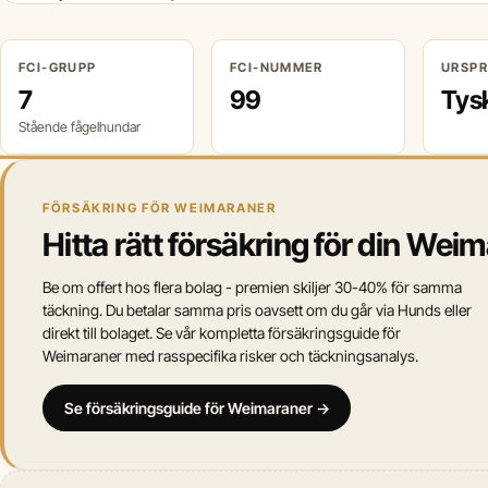
FCI-GRUPP
FCI-NUMMER
URSP
7
99
Tys
Stående fågelhundar
FÖRSÄKRING FÖR WEIMARANER
Hitta rätt försäkring för din Wei
Be om offert hos flera bolag - premien skiljer 30-40% för samma
täckning. Du betalar samma pris oavsett om du går via Hunds eller
direkt till bolaget. Se vår kompletta försäkringsguide för
Weimaraner med rasspecifika risker och täckningsanalys.
Se försäkringsguide för Weimaraner →