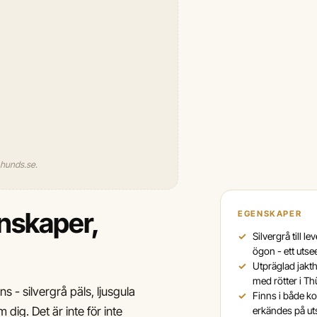
l hunds.se.
enskaper,
EGENSKAPER
Silvergrå till l
ögon - ett uts
Utpräglad jakt
med rötter i T
 - silvergrå päls, ljusgula
Finns i både ko
 dig. Det är inte för inte
erkändes på uts