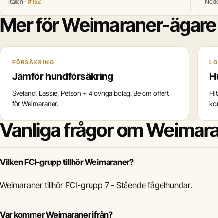
Italien ·
#152
Nede
Mer för Weimaraner-ägare
FÖRSÄKRING
LO
Jämför hundförsäkring
H
Sveland, Lassie, Petson + 4 övriga bolag. Be om offert
Hi
för Weimaraner.
ko
Vanliga frågor om Weimar
Vilken FCI-grupp tillhör Weimaraner?
Weimaraner tillhör FCI-grupp 7 - Stående fågelhundar.
Var kommer Weimaraner ifrån?