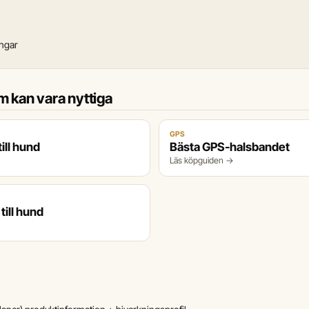
ingar
 kan vara nyttiga
GPS
ill hund
Bästa GPS-halsbandet
Läs köpguiden →
till hund