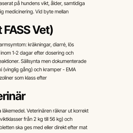
aserat på hundens vikt, ålder, samtidiga
vrig medicinering. Vid byte mellan
t FASS Vet)
rmsymtom: kräkningar, diarré, lös
 inom 1-2 dagar efter dosering och
udreaktioner. Sällsynta men dokumenterade
xi (vinglig gång) och kramper - EMA
oliner som klass efter
rinär
läkemedel. Veterinären räknar ut korrekt
iktklasser från 2 kg till 56 kg) och
letten ska ges med eller direkt efter mat