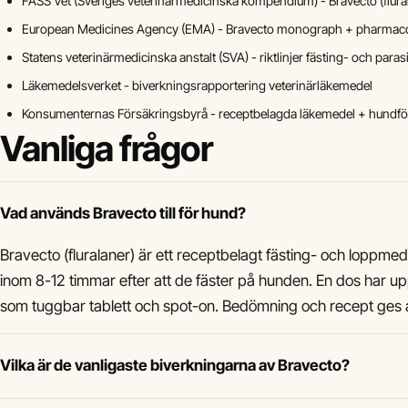
FASS Vet (Sveriges veterinärmedicinska kompendium) - Bravecto (flural
European Medicines Agency (EMA) - Bravecto monograph + pharmacovi
Statens veterinärmedicinska anstalt (SVA) - riktlinjer fästing- och pa
Läkemedelsverket - biverkningsrapportering veterinärläkemedel
Konsumenternas Försäkringsbyrå - receptbelagda läkemedel + hundfö
Vanliga frågor
Vad används Bravecto till för hund?
Bravecto (fluralaner) är ett receptbelagt fästing- och loppme
inom 8-12 timmar efter att de fäster på hunden. En dos har upp 
som tuggbar tablett och spot-on. Bedömning och recept ges a
Vilka är de vanligaste biverkningarna av Bravecto?