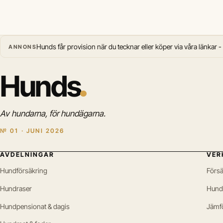
Hunds får provision när du tecknar eller köper via våra länkar -
ANNONS
Hunds
Av hundarna, för hundägarna.
№ 01 · JUNI 2026
AVDELNINGAR
VER
Hundförsäkring
Försä
Hundraser
Hund
Hundpensionat & dagis
Jämf