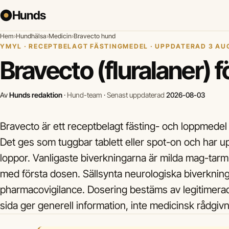
Hunds
Hem
›
Hundhälsa
›
Medicin
›
Bravecto hund
YMYL · RECEPTBELAGT FÄSTINGMEDEL · UPPDATERAD 3 AU
Bravecto (fluralaner) 
Av
Hunds redaktion
·
Hund-team
·
Senast uppdaterad
2026-08-03
Bravecto är ett receptbelagt fästing- och loppmedel
Det ges som tuggbar tablett eller spot-on och har upp
loppor. Vanligaste biverkningarna är milda mag-tarm
med första dosen. Sällsynta neurologiska biverkni
pharmacovigilance. Dosering bestäms av legitimerad
sida ger generell information, inte medicinsk rådgivn