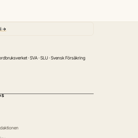
vi →
rdbruksverket · SVA · SLU · Svensk Försäkring
DS
edaktionen