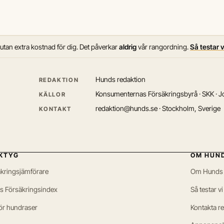
 utan extra kostnad för dig. Det påverkar
aldrig
vår rangordning.
Så testar 
Hunds redaktion
REDAKTION
Konsumenternas Försäkringsbyrå · SKK · Jo
KÄLLOR
redaktion@hunds.se · Stockholm, Sverige
KONTAKT
KTYG
OM HUN
kringsjämförare
Om Hunds
s Försäkringsindex
Så testar vi
ör hundraser
Kontakta r