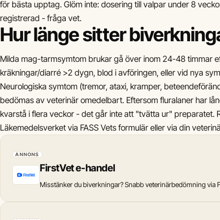
för bästa upptag. Glöm inte: dosering till valpar under 8 vecko
registrerad - fråga vet.
Hur länge sitter biverkning
Milda mag-tarmsymtom brukar gå över inom 24-48 timmar eft
kräkningar/diarré >2 dygn, blod i avföringen, eller vid nya sy
Neurologiska symtom (tremor, ataxi, kramper, beteendeförändri
bedömas av veterinär omedelbart. Eftersom fluralaner har lån
kvarstå i flera veckor - det går inte att "tvätta ur" preparatet.
Läkemedelsverket via FASS Vets formulär eller via din veterinä
ANNONS
FirstVet e-handel
Misstänker du biverkningar? Snabb veterinärbedömning via F