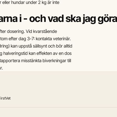
r eller hundar under 2 kg är inte
arna i - och vad ska jag gör
er dosering. Vid kvarstående
mtom efter dag 3-7: kontakta veterinär.
ng) kan uppstå sällsynt och bör alltid
g halveringstid kan effekten av en dos
 Rapportera misstänkta biverkningar till
r.
irstVet