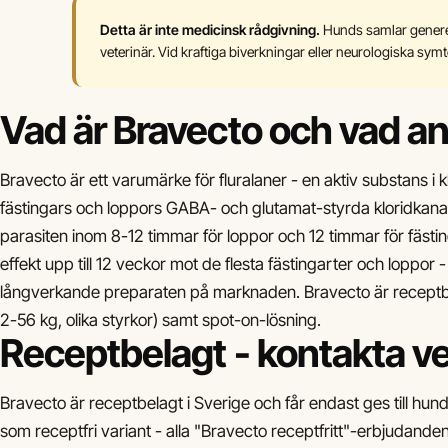
Detta är inte medicinsk rådgivning.
Hunds samlar generel
veterinär. Vid kraftiga biverkningar eller neurologiska sy
Vad är Bravecto och vad anv
Bravecto är ett varumärke för fluralaner - en aktiv substans i
fästingars och loppors GABA- och glutamat-styrda kloridkanal
parasiten inom 8-12 timmar för loppor och 12 timmar för fästing
effekt upp till 12 veckor mot de flesta fästingarter och loppor - 
långverkande preparaten på marknaden. Bravecto är receptbel
2-56 kg, olika styrkor) samt spot-on-lösning.
Receptbelagt - kontakta ve
Bravecto är receptbelagt i Sverige och får endast ges till hund
som receptfri variant - alla "Bravecto receptfritt"-erbjudanden 