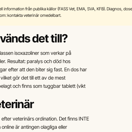
l information från publika källor (FASS Vet, EMA, SVA, KFB). Diagnos, dos
mtom: kontakta veterinär omedelbart.
änds det till?
 klassen isoxazoliner som verkar på
er. Resultat: paralys och död hos
ar efter att den biter sig fast. En dos har
vilket gör det till ett av de mest
agt och finns som tuggbar tablett (vikt
terinär
 efter veterinärs ordination. Det finns INTE
online är antingen olagliga eller