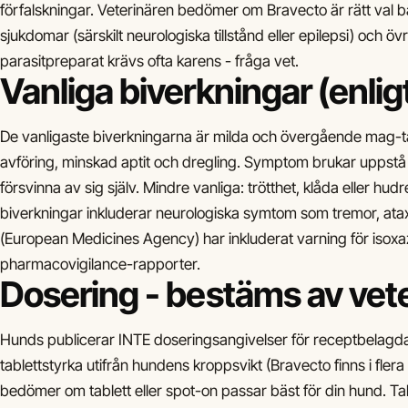
förfalskningar. Veterinären bedömer om Bravecto är rätt val b
sjukdomar (särskilt neurologiska tillstånd eller epilepsi) och ö
parasitpreparat krävs ofta karens - fråga vet.
Vanliga biverkningar (enlig
De vanligaste biverkningarna är milda och övergående mag-ta
avföring, minskad aptit och dregling. Symptom brukar uppstå
försvinna av sig själv. Mindre vanliga: trötthet, klåda eller h
biverkningar inkluderar neurologiska symtom som tremor, ata
(European Medicines Agency) har inkluderat varning för isoxaz
pharmacovigilance-rapporter.
Dosering - bestäms av vete
Hunds publicerar INTE doseringsangivelser för receptbelagda 
tablettstyrka utifrån hundens kroppsvikt (Bravecto finns i flera v
bedömer om tablett eller spot-on passar bäst för din hund. Tab