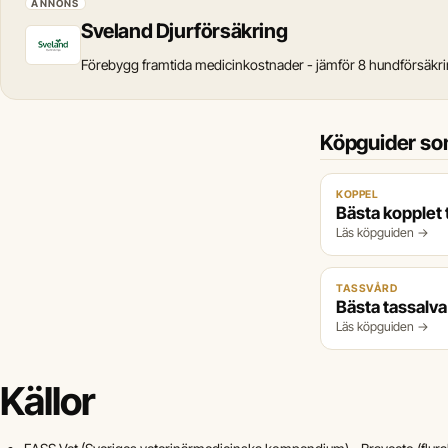
ANNONS
Sveland Djurförsäkring
Förebygg framtida medicinkostnader - jämför 8 hundförsäkr
Köpguider som
KOPPEL
Bästa kopplet t
Läs köpguiden →
TASSVÅRD
Bästa tassalva 
Läs köpguiden →
Källor