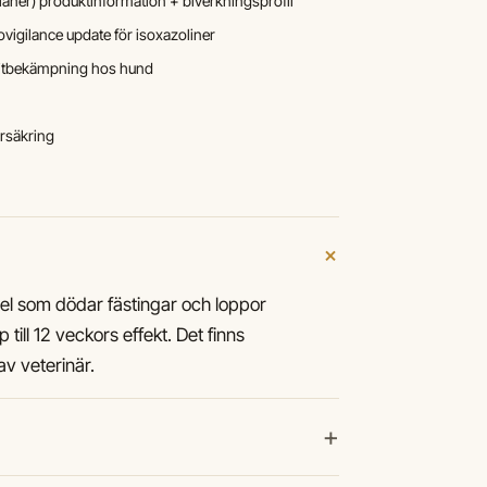
aner) produktinformation + biverkningsprofil
gilance update för isoxazoliner
rasitbekämpning hos hund
rsäkring
+
del som dödar fästingar och loppor
till 12 veckors effekt. Det finns
v veterinär.
+